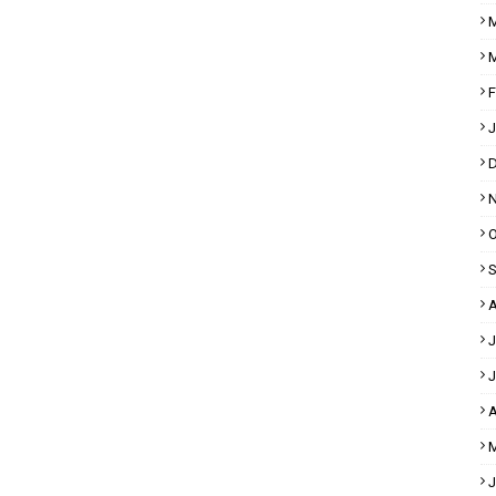
M
M
F
J
D
N
O
S
A
J
J
A
M
J