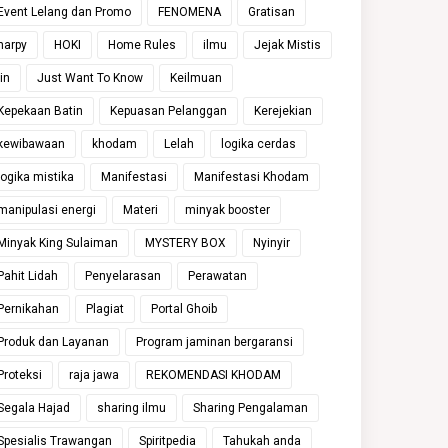
Event Lelang dan Promo
FENOMENA
Gratisan
harpy
HOKI
Home Rules
ilmu
Jejak Mistis
jin
Just Want To Know
Keilmuan
Kepekaan Batin
Kepuasan Pelanggan
Kerejekian
kewibawaan
khodam
Lelah
logika cerdas
logika mistika
Manifestasi
Manifestasi Khodam
manipulasi energi
Materi
minyak booster
Minyak King Sulaiman
MYSTERY BOX
Nyinyir
Pahit Lidah
Penyelarasan
Perawatan
Pernikahan
Plagiat
Portal Ghoib
Produk dan Layanan
Program jaminan bergaransi
Proteksi
raja jawa
REKOMENDASI KHODAM
Segala Hajad
sharing ilmu
Sharing Pengalaman
Spesialis Trawangan
Spiritpedia
Tahukah anda