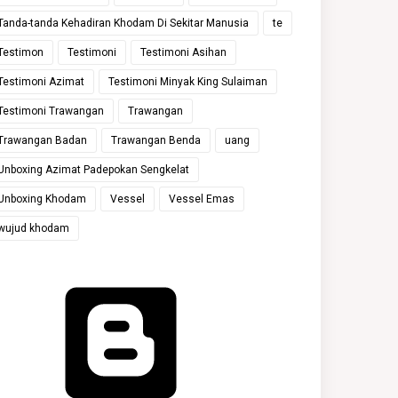
Tanda-tanda Kehadiran Khodam Di Sekitar Manusia
te
Testimon
Testimoni
Testimoni Asihan
Testimoni Azimat
Testimoni Minyak King Sulaiman
Testimoni Trawangan
Trawangan
Trawangan Badan
Trawangan Benda
uang
Unboxing Azimat Padepokan Sengkelat
Unboxing Khodam
Vessel
Vessel Emas
wujud khodam