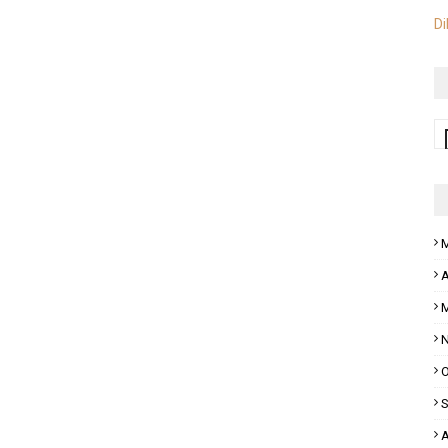
Di
M
A
M
N
O
S
A