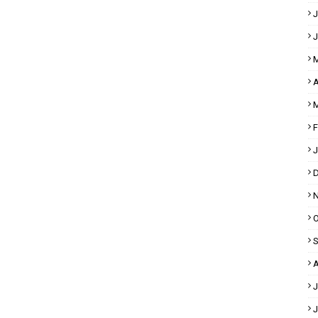
J
J
M
A
M
F
J
D
N
O
S
A
J
J