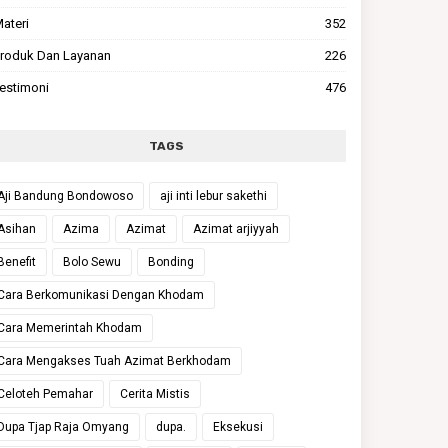
ateri
352
roduk Dan Layanan
226
estimoni
476
TAGS
Aji Bandung Bondowoso
aji inti lebur sakethi
Asihan
Azima
Azimat
Azimat arjiyyah
Benefit
Bolo Sewu
Bonding
Cara Berkomunikasi Dengan Khodam
Cara Memerintah Khodam
Cara Mengakses Tuah Azimat Berkhodam
Celoteh Pemahar
Cerita Mistis
Dupa Tjap Raja Omyang
dupa.
Eksekusi