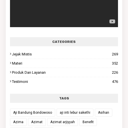
CATEGORIES
Jejak Mistis
269
Materi
352
Produk Dan Layanan
226
Testimoni
476
TAGS
Aji Bandung Bondowoso
aji inti lebur sakethi
Asihan
Azima
Azimat
Azimat arjiyyah
Benefit