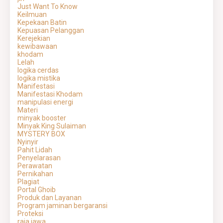
Just Want To Know
Keilmuan
Kepekaan Batin
Kepuasan Pelanggan
Kerejekian
kewibawaan
khodam
Lelah
logika cerdas
logika mistika
Manifestasi
Manifestasi Khodam
manipulasi energi
Materi
minyak booster
Minyak King Sulaiman
MYSTERY BOX
Nyinyir
Pahit Lidah
Penyelarasan
Perawatan
Pernikahan
Plagiat
Portal Ghoib
Produk dan Layanan
Program jaminan bergaransi
Proteksi
raja jawa