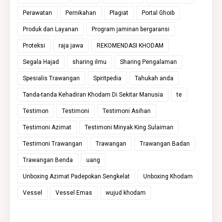
Perawatan
Pernikahan
Plagiat
Portal Ghoib
Produk dan Layanan
Program jaminan bergaransi
Proteksi
raja jawa
REKOMENDASI KHODAM
Segala Hajad
sharing ilmu
Sharing Pengalaman
Spesialis Trawangan
Spiritpedia
Tahukah anda
Tanda-tanda Kehadiran Khodam Di Sekitar Manusia
te
Testimon
Testimoni
Testimoni Asihan
Testimoni Azimat
Testimoni Minyak King Sulaiman
Testimoni Trawangan
Trawangan
Trawangan Badan
Trawangan Benda
uang
Unboxing Azimat Padepokan Sengkelat
Unboxing Khodam
Vessel
Vessel Emas
wujud khodam