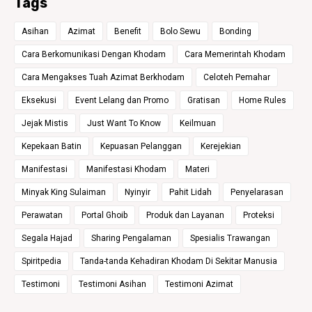
Tags
Asihan
Azimat
Benefit
Bolo Sewu
Bonding
Cara Berkomunikasi Dengan Khodam
Cara Memerintah Khodam
Cara Mengakses Tuah Azimat Berkhodam
Celoteh Pemahar
Eksekusi
Event Lelang dan Promo
Gratisan
Home Rules
Jejak Mistis
Just Want To Know
Keilmuan
Kepekaan Batin
Kepuasan Pelanggan
Kerejekian
Manifestasi
Manifestasi Khodam
Materi
Minyak King Sulaiman
Nyinyir
Pahit Lidah
Penyelarasan
Perawatan
Portal Ghoib
Produk dan Layanan
Proteksi
Segala Hajad
Sharing Pengalaman
Spesialis Trawangan
Spiritpedia
Tanda-tanda Kehadiran Khodam Di Sekitar Manusia
Testimoni
Testimoni Asihan
Testimoni Azimat