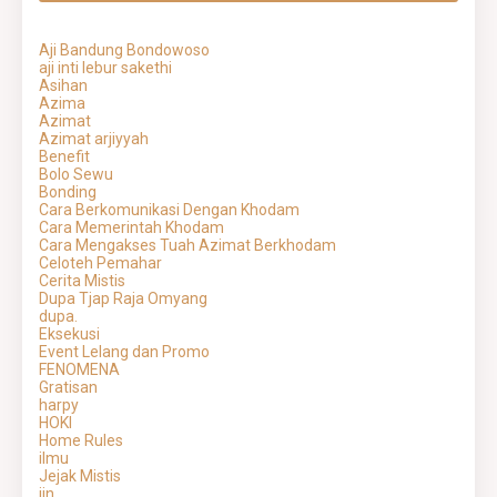
Aji Bandung Bondowoso
aji inti lebur sakethi
Asihan
Azima
Azimat
Azimat arjiyyah
Benefit
Bolo Sewu
Bonding
Cara Berkomunikasi Dengan Khodam
Cara Memerintah Khodam
Cara Mengakses Tuah Azimat Berkhodam
Celoteh Pemahar
Cerita Mistis
Dupa Tjap Raja Omyang
dupa.
Eksekusi
Event Lelang dan Promo
FENOMENA
Gratisan
harpy
HOKI
Home Rules
ilmu
Jejak Mistis
jin