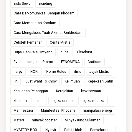
Bolo Sewu
Bonding
Cara Berkomunikasi Dengan Khodam
Cara Memerintah Khodam
Cara Mengakses Tuah Azimat Berkhodam
Celoteh Pemahar
Cerita Mistis
Dupa Tjap Raja Omyang
dupa.
Eksekusi
Event Lelang dan Promo
FENOMENA
Gratisan
harpy
HOKI
Home Rules
ilmu
Jejak Mistis
jin
Just Want To Know
Keilmuan
Kepekaan Batin
Kepuasan Pelanggan
Kerejekian
kewibawaan
khodam
Lelah
logika cerdas
logika mistika
Manifestasi
Manifestasi Khodam
manipulasi energi
Materi
minyak booster
Minyak King Sulaiman
MYSTERY BOX
Nyinyir
Pahit Lidah
Penyelarasan