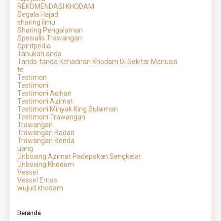
REKOMENDASI KHODAM
Segala Hajad
sharing ilmu
Sharing Pengalaman
Spesialis Trawangan
Spiritpedia
Tahukah anda
Tanda-tanda Kehadiran Khodam Di Sekitar Manusia
te
Testimon
Testimoni
Testimoni Asihan
Testimoni Azimat
Testimoni Minyak King Sulaiman
Testimoni Trawangan
Trawangan
Trawangan Badan
Trawangan Benda
uang
Unboxing Azimat Padepokan Sengkelat
Unboxing Khodam
Vessel
Vessel Emas
wujud khodam
Beranda