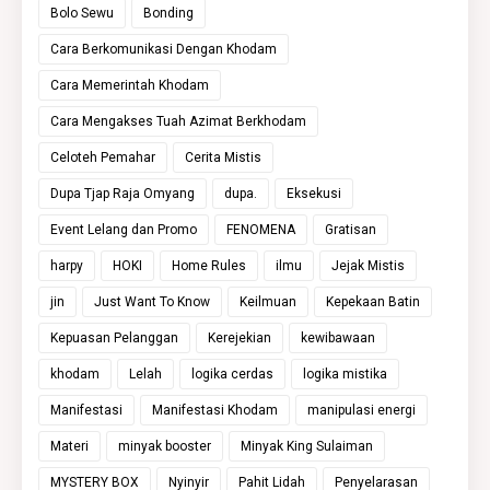
Bolo Sewu
Bonding
Cara Berkomunikasi Dengan Khodam
Cara Memerintah Khodam
Cara Mengakses Tuah Azimat Berkhodam
Celoteh Pemahar
Cerita Mistis
Dupa Tjap Raja Omyang
dupa.
Eksekusi
Event Lelang dan Promo
FENOMENA
Gratisan
harpy
HOKI
Home Rules
ilmu
Jejak Mistis
jin
Just Want To Know
Keilmuan
Kepekaan Batin
Kepuasan Pelanggan
Kerejekian
kewibawaan
khodam
Lelah
logika cerdas
logika mistika
Manifestasi
Manifestasi Khodam
manipulasi energi
Materi
minyak booster
Minyak King Sulaiman
MYSTERY BOX
Nyinyir
Pahit Lidah
Penyelarasan