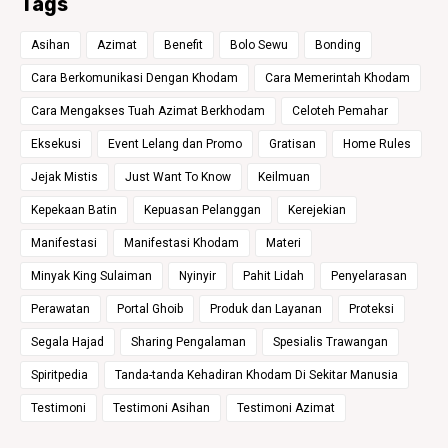
Tags
Asihan
Azimat
Benefit
Bolo Sewu
Bonding
Cara Berkomunikasi Dengan Khodam
Cara Memerintah Khodam
Cara Mengakses Tuah Azimat Berkhodam
Celoteh Pemahar
Eksekusi
Event Lelang dan Promo
Gratisan
Home Rules
Jejak Mistis
Just Want To Know
Keilmuan
Kepekaan Batin
Kepuasan Pelanggan
Kerejekian
Manifestasi
Manifestasi Khodam
Materi
Minyak King Sulaiman
Nyinyir
Pahit Lidah
Penyelarasan
Perawatan
Portal Ghoib
Produk dan Layanan
Proteksi
Segala Hajad
Sharing Pengalaman
Spesialis Trawangan
Spiritpedia
Tanda-tanda Kehadiran Khodam Di Sekitar Manusia
Testimoni
Testimoni Asihan
Testimoni Azimat