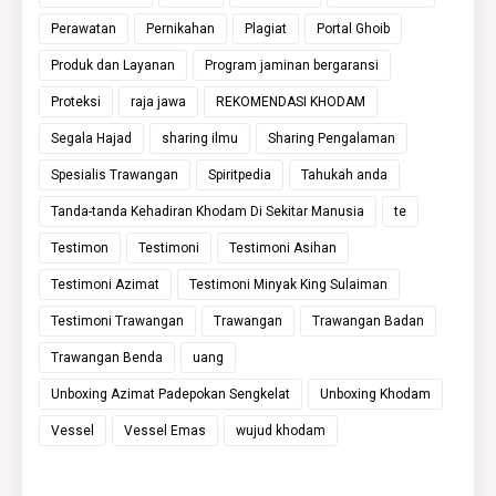
Perawatan
Pernikahan
Plagiat
Portal Ghoib
Produk dan Layanan
Program jaminan bergaransi
Proteksi
raja jawa
REKOMENDASI KHODAM
Segala Hajad
sharing ilmu
Sharing Pengalaman
Spesialis Trawangan
Spiritpedia
Tahukah anda
Tanda-tanda Kehadiran Khodam Di Sekitar Manusia
te
Testimon
Testimoni
Testimoni Asihan
Testimoni Azimat
Testimoni Minyak King Sulaiman
Testimoni Trawangan
Trawangan
Trawangan Badan
Trawangan Benda
uang
Unboxing Azimat Padepokan Sengkelat
Unboxing Khodam
Vessel
Vessel Emas
wujud khodam