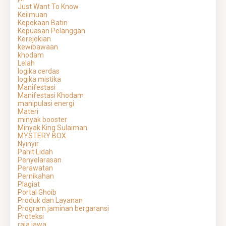
Just Want To Know
Keilmuan
Kepekaan Batin
Kepuasan Pelanggan
Kerejekian
kewibawaan
khodam
Lelah
logika cerdas
logika mistika
Manifestasi
Manifestasi Khodam
manipulasi energi
Materi
minyak booster
Minyak King Sulaiman
MYSTERY BOX
Nyinyir
Pahit Lidah
Penyelarasan
Perawatan
Pernikahan
Plagiat
Portal Ghoib
Produk dan Layanan
Program jaminan bergaransi
Proteksi
raja jawa