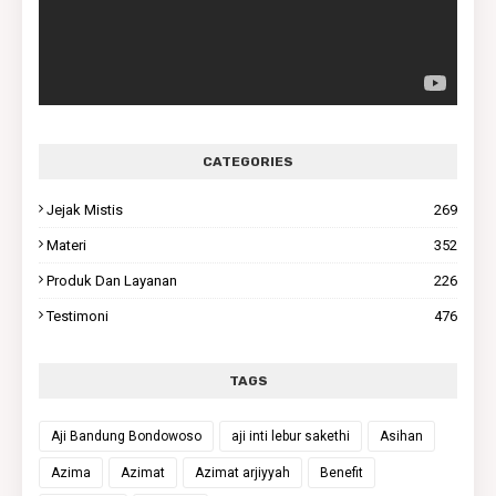
CATEGORIES
Jejak Mistis
269
Materi
352
Produk Dan Layanan
226
Testimoni
476
TAGS
Aji Bandung Bondowoso
aji inti lebur sakethi
Asihan
Azima
Azimat
Azimat arjiyyah
Benefit