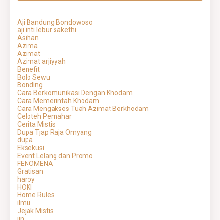
Aji Bandung Bondowoso
aji inti lebur sakethi
Asihan
Azima
Azimat
Azimat arjiyyah
Benefit
Bolo Sewu
Bonding
Cara Berkomunikasi Dengan Khodam
Cara Memerintah Khodam
Cara Mengakses Tuah Azimat Berkhodam
Celoteh Pemahar
Cerita Mistis
Dupa Tjap Raja Omyang
dupa.
Eksekusi
Event Lelang dan Promo
FENOMENA
Gratisan
harpy
HOKI
Home Rules
ilmu
Jejak Mistis
jin