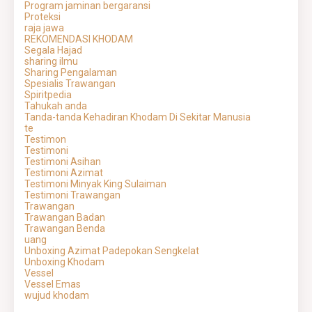
Program jaminan bergaransi
Proteksi
raja jawa
REKOMENDASI KHODAM
Segala Hajad
sharing ilmu
Sharing Pengalaman
Spesialis Trawangan
Spiritpedia
Tahukah anda
Tanda-tanda Kehadiran Khodam Di Sekitar Manusia
te
Testimon
Testimoni
Testimoni Asihan
Testimoni Azimat
Testimoni Minyak King Sulaiman
Testimoni Trawangan
Trawangan
Trawangan Badan
Trawangan Benda
uang
Unboxing Azimat Padepokan Sengkelat
Unboxing Khodam
Vessel
Vessel Emas
wujud khodam