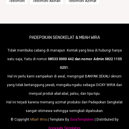
Testimoni
Testimoni Asihan
Testimoni Azimat
PADEPOKAN SENGKELAT & MBAH WIRA
Tidak membuka cabang di manapun. Kontak yang bisa di hubungi hanya
satu saja, Yaitu di nomor
08533 0000 442 dan nomor Admin 0822 1155
0251.
Hal ini perlu kami sampaikan di awal, mengingat BANYAK SEKALI oknum
yang tidak bertanggung jawab, mengaku-ngaku sebagai DICKY WIRA dan
menjual produk abal-abal, palsu, dan tipu-tipu.
Hal ini terjadi karena memang azimat produksi dari Padepokan Sengkelat
sangat istimewa sehingga seringkali dipalsukan.
© Copyright
Mbah Wira
| Template By
SoraTemplates
| Distributed By
Gooyaabi Templates