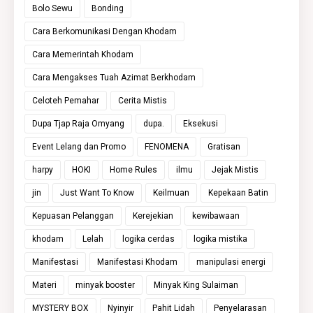
Bolo Sewu
Bonding
Cara Berkomunikasi Dengan Khodam
Cara Memerintah Khodam
Cara Mengakses Tuah Azimat Berkhodam
Celoteh Pemahar
Cerita Mistis
Dupa Tjap Raja Omyang
dupa.
Eksekusi
Event Lelang dan Promo
FENOMENA
Gratisan
harpy
HOKI
Home Rules
ilmu
Jejak Mistis
jin
Just Want To Know
Keilmuan
Kepekaan Batin
Kepuasan Pelanggan
Kerejekian
kewibawaan
khodam
Lelah
logika cerdas
logika mistika
Manifestasi
Manifestasi Khodam
manipulasi energi
Materi
minyak booster
Minyak King Sulaiman
MYSTERY BOX
Nyinyir
Pahit Lidah
Penyelarasan