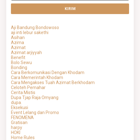
Aji Bandung Bondowoso
aji inti lebur sakethi
Asihan
Azima
Azimat
Azimat arjiyyah
Benefit
Bolo Sewu
Bonding
Cara Berkomunikasi Dengan Khodam
Cara Memerintah Khodam
Cara Mengakses Tuah Azimat Berkhodam
Celoteh Pemahar
Cerita Mistis
Dupa Tjap Raja Omyang
dupa.
Eksekusi
Event Lelang dan Promo
FENOMENA
Gratisan
harpy
HOKI
Home Rules