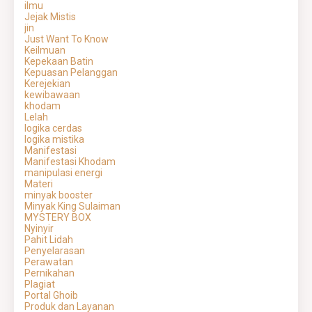
ilmu
Jejak Mistis
jin
Just Want To Know
Keilmuan
Kepekaan Batin
Kepuasan Pelanggan
Kerejekian
kewibawaan
khodam
Lelah
logika cerdas
logika mistika
Manifestasi
Manifestasi Khodam
manipulasi energi
Materi
minyak booster
Minyak King Sulaiman
MYSTERY BOX
Nyinyir
Pahit Lidah
Penyelarasan
Perawatan
Pernikahan
Plagiat
Portal Ghoib
Produk dan Layanan