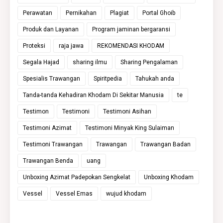
Perawatan
Pernikahan
Plagiat
Portal Ghoib
Produk dan Layanan
Program jaminan bergaransi
Proteksi
raja jawa
REKOMENDASI KHODAM
Segala Hajad
sharing ilmu
Sharing Pengalaman
Spesialis Trawangan
Spiritpedia
Tahukah anda
Tanda-tanda Kehadiran Khodam Di Sekitar Manusia
te
Testimon
Testimoni
Testimoni Asihan
Testimoni Azimat
Testimoni Minyak King Sulaiman
Testimoni Trawangan
Trawangan
Trawangan Badan
Trawangan Benda
uang
Unboxing Azimat Padepokan Sengkelat
Unboxing Khodam
Vessel
Vessel Emas
wujud khodam