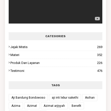
CATEGORIES
Jejak Mistis
269
Materi
352
Produk Dan Layanan
226
Testimoni
476
TAGS
Aji Bandung Bondowoso
aji inti lebur sakethi
Asihan
Azima
Azimat
Azimat arjiyyah
Benefit