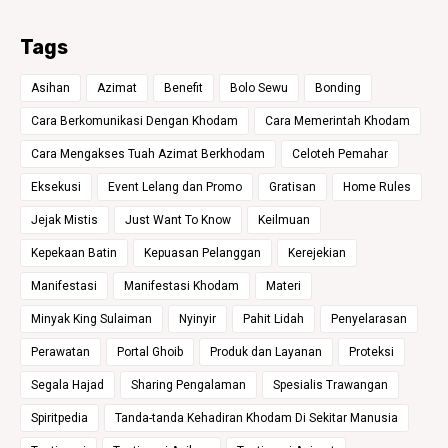
Tags
Asihan
Azimat
Benefit
Bolo Sewu
Bonding
Cara Berkomunikasi Dengan Khodam
Cara Memerintah Khodam
Cara Mengakses Tuah Azimat Berkhodam
Celoteh Pemahar
Eksekusi
Event Lelang dan Promo
Gratisan
Home Rules
Jejak Mistis
Just Want To Know
Keilmuan
Kepekaan Batin
Kepuasan Pelanggan
Kerejekian
Manifestasi
Manifestasi Khodam
Materi
Minyak King Sulaiman
Nyinyir
Pahit Lidah
Penyelarasan
Perawatan
Portal Ghoib
Produk dan Layanan
Proteksi
Segala Hajad
Sharing Pengalaman
Spesialis Trawangan
Spiritpedia
Tanda-tanda Kehadiran Khodam Di Sekitar Manusia