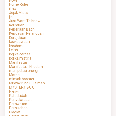
HOKI
Home Rules
ilmu
Jejak Mistis
jin
Just Want To Know
Keilmuan
Kepekaan Batin
Kepuasan Pelanggan
Kerejekian
kewibawaan
khodam
Lelah
logika cerdas
logika mistika
Manifestasi
Manifestasi Khodam
manipulasi energi
Materi
minyak booster
Minyak King Sulaiman
MYSTERY BOX
Nyinyir
Pahit Lidah
Penyelarasan
Perawatan
Pernikahan
Plagiat