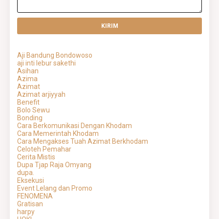
Aji Bandung Bondowoso
aji inti lebur sakethi
Asihan
Azima
Azimat
Azimat arjiyyah
Benefit
Bolo Sewu
Bonding
Cara Berkomunikasi Dengan Khodam
Cara Memerintah Khodam
Cara Mengakses Tuah Azimat Berkhodam
Celoteh Pemahar
Cerita Mistis
Dupa Tjap Raja Omyang
dupa.
Eksekusi
Event Lelang dan Promo
FENOMENA
Gratisan
harpy