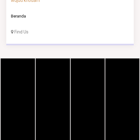
wujud khodam
Beranda
Find Us