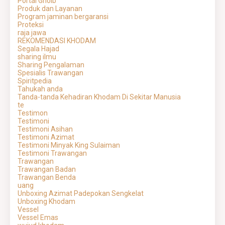
Portal Ghoib
Produk dan Layanan
Program jaminan bergaransi
Proteksi
raja jawa
REKOMENDASI KHODAM
Segala Hajad
sharing ilmu
Sharing Pengalaman
Spesialis Trawangan
Spiritpedia
Tahukah anda
Tanda-tanda Kehadiran Khodam Di Sekitar Manusia
te
Testimon
Testimoni
Testimoni Asihan
Testimoni Azimat
Testimoni Minyak King Sulaiman
Testimoni Trawangan
Trawangan
Trawangan Badan
Trawangan Benda
uang
Unboxing Azimat Padepokan Sengkelat
Unboxing Khodam
Vessel
Vessel Emas