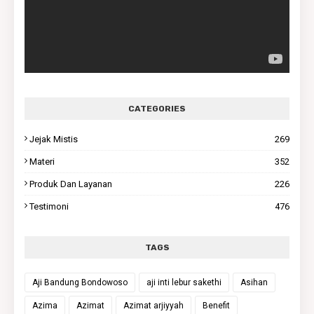
CATEGORIES
Jejak Mistis
269
Materi
352
Produk Dan Layanan
226
Testimoni
476
TAGS
Aji Bandung Bondowoso
aji inti lebur sakethi
Asihan
Azima
Azimat
Azimat arjiyyah
Benefit