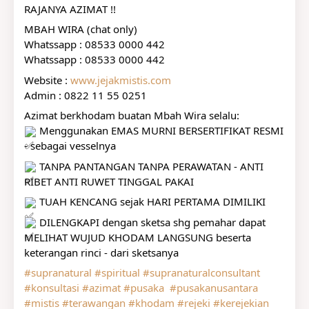
RAJANYA AZIMAT !!
MBAH WIRA (chat only)
Whatssapp : 08533 0000 442
Whatssapp : 08533 0000 442
Website : 
www.jejakmistis.com
Admin : 0822 11 55 0251
Azimat berkhodam buatan Mbah Wira selalu:
 Menggunakan EMAS MURNI BERSERTIFIKAT RESMI 
- sebagai vesselnya
 TANPA PANTANGAN TANPA PERAWATAN - ANTI 
RIBET ANTI RUWET TINGGAL PAKAI
 TUAH KENCANG sejak HARI PERTAMA DIMILIKI
 DILENGKAPI dengan sketsa shg pemahar dapat 
MELIHAT WUJUD KHODAM LANGSUNG beserta 
keterangan rinci - dari sketsanya
#supranatural
#spiritual
#supranaturalconsultant
#konsultasi
#azimat
#pusaka
#pusakanusantara
#mistis
#terawangan
#khodam
#rejeki
#kerejekian