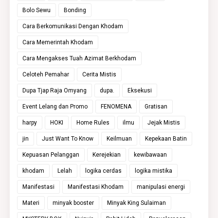
Bolo Sewu
Bonding
Cara Berkomunikasi Dengan Khodam
Cara Memerintah Khodam
Cara Mengakses Tuah Azimat Berkhodam
Celoteh Pemahar
Cerita Mistis
Dupa Tjap Raja Omyang
dupa.
Eksekusi
Event Lelang dan Promo
FENOMENA
Gratisan
harpy
HOKI
Home Rules
ilmu
Jejak Mistis
jin
Just Want To Know
Keilmuan
Kepekaan Batin
Kepuasan Pelanggan
Kerejekian
kewibawaan
khodam
Lelah
logika cerdas
logika mistika
Manifestasi
Manifestasi Khodam
manipulasi energi
Materi
minyak booster
Minyak King Sulaiman