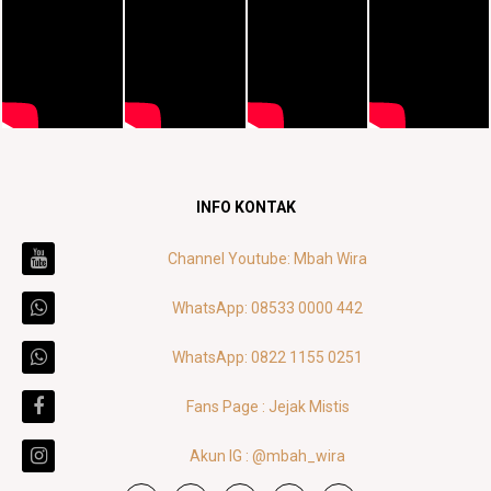
INFO KONTAK
Channel Youtube: Mbah Wira
WhatsApp: 08533 0000 442
WhatsApp: 0822 1155 0251
Fans Page : Jejak Mistis
Akun IG : @mbah_wira