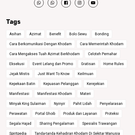
Tags
Asihan
Azimat
Benefit
Bolo Sewu
Bonding
Cara Berkomunikasi Dengan Khodam
Cara Memerintah Khodam
Cara Mengakses Tuah Azimat Berkhodam
Celoteh Pemahar
Eksekusi
Event Lelang dan Promo
Gratisan
Home Rules
Jejak Mistis
Just Want To Know
Keilmuan
Kepekaan Batin
Kepuasan Pelanggan
Kerejekian
Manifestasi
Manifestasi Khodam
Materi
Minyak King Sulaiman
Nyinyir
Pahit Lidah
Penyelarasan
Perawatan
Portal Ghoib
Produk dan Layanan
Proteksi
Segala Hajad
Sharing Pengalaman
Spesialis Trawangan
Spiritpedia
Tanda-tanda Kehadiran Khodam Di Sekitar Manusia