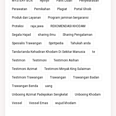
MYSTERY BOX
Nyinyir
Pahit Lidah
Penyelarasan
Perawatan
Pernikahan
Plagiat
Portal Ghoib
Produk dan Layanan
Program jaminan bergaransi
Proteksi
raja jawa
REKOMENDASI KHODAM
Segala Hajad
sharing ilmu
Sharing Pengalaman
Spesialis Trawangan
Spiritpedia
Tahukah anda
Tanda-tanda Kehadiran Khodam Di Sekitar Manusia
te
Testimon
Testimoni
Testimoni Asihan
Testimoni Azimat
Testimoni Minyak King Sulaiman
Testimoni Trawangan
Trawangan
Trawangan Badan
Trawangan Benda
uang
Unboxing Azimat Padepokan Sengkelat
Unboxing Khodam
Vessel
Vessel Emas
wujud khodam