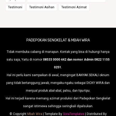
Testimoni
Testimoni Asihan
Testimoni Azimat
PADEPOKAN SENGKELAT & MBAH WIRA
Tidak membuka cabang di manapun. Kontak yang bisa di hubungi hanya
satu saja, Yaitu di nomor
08533 0000 442 dan nomor Admin 0822 1155
0251.
Hal ini perlu kami sampaikan di awal, mengingat BANYAK SEKALI oknum
yang tidak bertanggung jawab, mengaku-ngaku sebagai DICKY WIRA dan
menjual produk abal-abal, palsu, dan tipu-tipu.
Hal ini terjadi karena memang azimat produksi dari Padepokan Sengkelat
sangat istimewa sehingga seringkali dipalsukan.
© Copyright
Mbah Wira
| Template By
SoraTemplates
| Distributed By