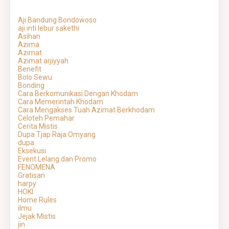
Aji Bandung Bondowoso
aji inti lebur sakethi
Asihan
Azima
Azimat
Azimat arjiyyah
Benefit
Bolo Sewu
Bonding
Cara Berkomunikasi Dengan Khodam
Cara Memerintah Khodam
Cara Mengakses Tuah Azimat Berkhodam
Celoteh Pemahar
Cerita Mistis
Dupa Tjap Raja Omyang
dupa.
Eksekusi
Event Lelang dan Promo
FENOMENA
Gratisan
harpy
HOKI
Home Rules
ilmu
Jejak Mistis
jin