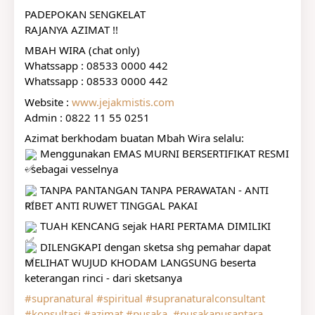
PADEPOKAN SENGKELAT
RAJANYA AZIMAT !!
MBAH WIRA (chat only)
Whatssapp : 08533 0000 442
Whatssapp : 08533 0000 442
Website : 
www.jejakmistis.com
Admin : 0822 11 55 0251
Azimat berkhodam buatan Mbah Wira selalu:
 Menggunakan EMAS MURNI BERSERTIFIKAT RESMI 
- sebagai vesselnya
 TANPA PANTANGAN TANPA PERAWATAN - ANTI 
RIBET ANTI RUWET TINGGAL PAKAI
 TUAH KENCANG sejak HARI PERTAMA DIMILIKI
 DILENGKAPI dengan sketsa shg pemahar dapat 
MELIHAT WUJUD KHODAM LANGSUNG beserta 
keterangan rinci - dari sketsanya
#supranatural
#spiritual
#supranaturalconsultant
#konsultasi
#azimat
#pusaka
#pusakanusantara