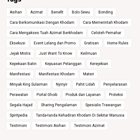
Asihan
Azimat
Benefit
Bolo Sewu
Bonding
Cara Berkomunikasi Dengan Khodam
Cara Memerintah Khodam
Cara Mengakses Tuah Azimat Berkhodam
Celoteh Pemahar
Eksekusi
Event Lelang dan Promo
Gratisan
Home Rules
Jejak Mistis
Just Want To Know
Keilmuan
Kepekaan Batin
Kepuasan Pelanggan
Kerejekian
Manifestasi
Manifestasi Khodam
Materi
Minyak King Sulaiman
Nyinyir
Pahit Lidah
Penyelarasan
Perawatan
Portal Ghoib
Produk dan Layanan
Proteksi
Segala Hajad
Sharing Pengalaman
Spesialis Trawangan
Spiritpedia
Tanda-tanda Kehadiran Khodam Di Sekitar Manusia
Testimoni
Testimoni Asihan
Testimoni Azimat