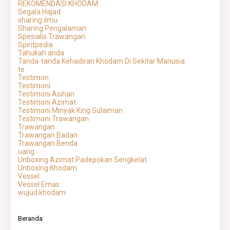
REKOMENDASI KHODAM
Segala Hajad
sharing ilmu
Sharing Pengalaman
Spesialis Trawangan
Spiritpedia
Tahukah anda
Tanda-tanda Kehadiran Khodam Di Sekitar Manusia
te
Testimon
Testimoni
Testimoni Asihan
Testimoni Azimat
Testimoni Minyak King Sulaiman
Testimoni Trawangan
Trawangan
Trawangan Badan
Trawangan Benda
uang
Unboxing Azimat Padepokan Sengkelat
Unboxing Khodam
Vessel
Vessel Emas
wujud khodam
Beranda