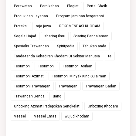
Perawatan
Pernikahan
Plagiat
Portal Ghoib
Produk dan Layanan
Program jaminan bergaransi
Proteksi
raja jawa
REKOMENDASI KHODAM
Segala Hajad
sharing ilmu
Sharing Pengalaman
Spesialis Trawangan
Spiritpedia
Tahukah anda
Tanda-tanda Kehadiran Khodam Di Sekitar Manusia
te
Testimon
Testimoni
Testimoni Asihan
Testimoni Azimat
Testimoni Minyak King Sulaiman
Testimoni Trawangan
Trawangan
Trawangan Badan
Trawangan Benda
uang
Unboxing Azimat Padepokan Sengkelat
Unboxing Khodam
Vessel
Vessel Emas
wujud khodam