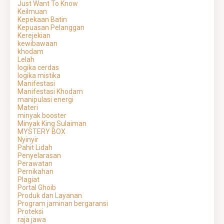
Just Want To Know
Keilmuan
Kepekaan Batin
Kepuasan Pelanggan
Kerejekian
kewibawaan
khodam
Lelah
logika cerdas
logika mistika
Manifestasi
Manifestasi Khodam
manipulasi energi
Materi
minyak booster
Minyak King Sulaiman
MYSTERY BOX
Nyinyir
Pahit Lidah
Penyelarasan
Perawatan
Pernikahan
Plagiat
Portal Ghoib
Produk dan Layanan
Program jaminan bergaransi
Proteksi
raja jawa