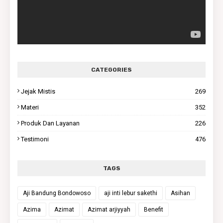
CATEGORIES
Jejak Mistis
269
Materi
352
Produk Dan Layanan
226
Testimoni
476
TAGS
Aji Bandung Bondowoso
aji inti lebur sakethi
Asihan
Azima
Azimat
Azimat arjiyyah
Benefit