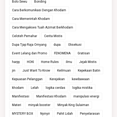
Bolo Sewu
Bonding
Cara Berkomunikasi Dengan Khodam
Cara Memerintah Khodam
Cara Mengakses Tuah Azimat Berkhodam
Celoteh Pemahar
Cerita Mistis
Dupa Tjap Raja Omyang
dupa.
Eksekusi
Event Lelang dan Promo
FENOMENA
Gratisan
harpy
HOKI
Home Rules
ilmu
Jejak Mistis
jin
Just Want To Know
Keilmuan
Kepekaan Batin
Kepuasan Pelanggan
Kerejekian
kewibawaan
khodam
Lelah
logika cerdas
logika mistika
Manifestasi
Manifestasi Khodam
manipulasi energi
Materi
minyak booster
Minyak King Sulaiman
MYSTERY BOX
Nyinyir
Pahit Lidah
Penyelarasan