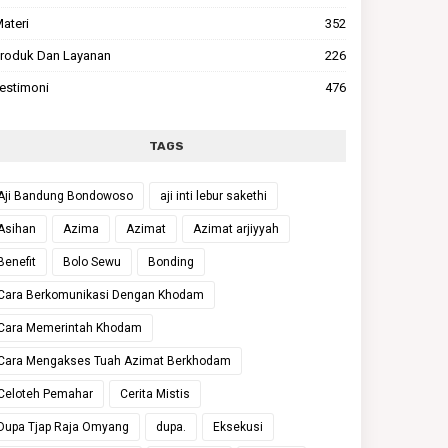
ateri
352
roduk Dan Layanan
226
estimoni
476
TAGS
Aji Bandung Bondowoso
aji inti lebur sakethi
Asihan
Azima
Azimat
Azimat arjiyyah
Benefit
Bolo Sewu
Bonding
Cara Berkomunikasi Dengan Khodam
Cara Memerintah Khodam
Cara Mengakses Tuah Azimat Berkhodam
Celoteh Pemahar
Cerita Mistis
Dupa Tjap Raja Omyang
dupa.
Eksekusi