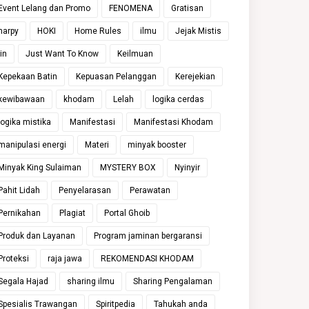
Event Lelang dan Promo
FENOMENA
Gratisan
harpy
HOKI
Home Rules
ilmu
Jejak Mistis
jin
Just Want To Know
Keilmuan
Kepekaan Batin
Kepuasan Pelanggan
Kerejekian
kewibawaan
khodam
Lelah
logika cerdas
logika mistika
Manifestasi
Manifestasi Khodam
manipulasi energi
Materi
minyak booster
Minyak King Sulaiman
MYSTERY BOX
Nyinyir
Pahit Lidah
Penyelarasan
Perawatan
Pernikahan
Plagiat
Portal Ghoib
Produk dan Layanan
Program jaminan bergaransi
Proteksi
raja jawa
REKOMENDASI KHODAM
Segala Hajad
sharing ilmu
Sharing Pengalaman
Spesialis Trawangan
Spiritpedia
Tahukah anda