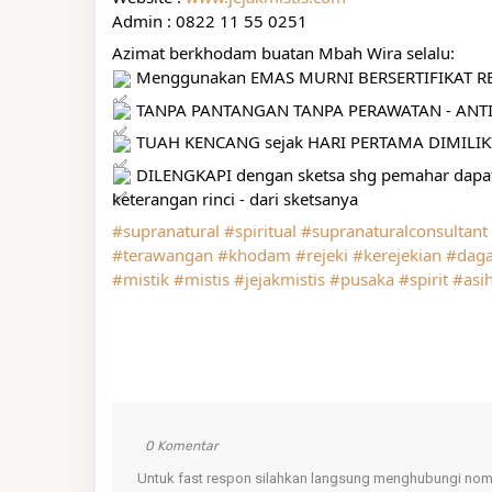
Admin : 0822 11 55 0251
Azimat berkhodam buatan Mbah Wira selalu:
 Menggunakan EMAS MURNI BERSERTIFIKAT RES
 TANPA PANTANGAN TANPA PERAWATAN - ANTI
 TUAH KENCANG sejak HARI PERTAMA DIMILIK
 DILENGKAPI dengan sketsa shg pemahar da
keterangan rinci - dari sketsanya
#supranatural
#spiritual
#supranaturalconsultant
#terawangan
#khodam
#rejeki
#kerejekian
#dag
#mistik
#mistis
#jejakmistis
#pusaka
#spirit
#asi
0 Komentar
Untuk fast respon silahkan langsung menghubungi nomo