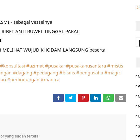
Di
MI - sebagai vesselnya
 RIBET ANTI RUWET TINGGAL PAKAI
I
pat MELIHAT WUJUD KHODAM LANGSUNG beserta 
#konsultasi
#azimat
#pusaka
#pusakanusantara
#mistis
angan
#dagang
#pedagang
#bisnis
#pengusaha
#magic
M
han
#perlindungan
#mantra
A
M
N
O
S
A
r yang sudah tertera.