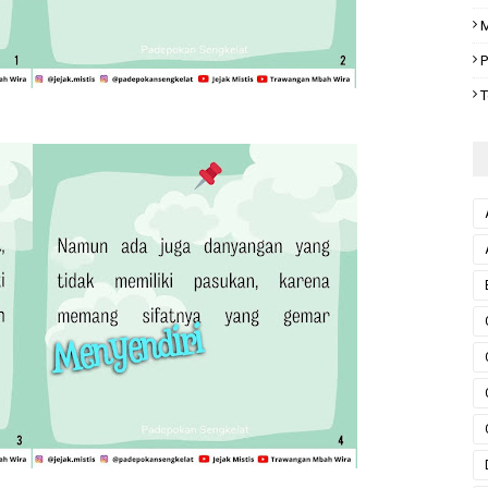
M
P
T