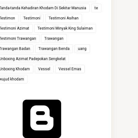
Tanda-tanda Kehadiran Khodam Di Sekitar Manusia
te
Testimon
Testimoni
Testimoni Asihan
Testimoni Azimat
Testimoni Minyak King Sulaiman
Testimoni Trawangan
Trawangan
Trawangan Badan
Trawangan Benda
uang
Unboxing Azimat Padepokan Sengkelat
Unboxing Khodam
Vessel
Vessel Emas
wujud khodam