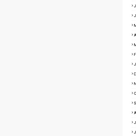
J
J
M
A
M
F
J
D
N
O
S
A
J
J