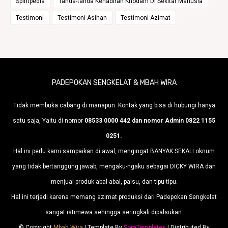
Spiritpedia
Tanda-tanda Kehadiran Khodam Di Sekitar Manusia
Testimoni
Testimoni Asihan
Testimoni Azimat
PADEPOKAN SENGKELAT & MBAH WIRA
Tidak membuka cabang di manapun. Kontak yang bisa di hubungi hanya
satu saja, Yaitu di nomor
08533 0000 442 dan nomor Admin 0822 1155
0251.
Hal ini perlu kami sampaikan di awal, mengingat BANYAK SEKALI oknum
yang tidak bertanggung jawab, mengaku-ngaku sebagai DICKY WIRA dan
menjual produk abal-abal, palsu, dan tipu-tipu.
Hal ini terjadi karena memang azimat produksi dari Padepokan Sengkelat
sangat istimewa sehingga seringkali dipalsukan.
© Copyright
Mbah Wira
| Template By
SoraTemplates
| Distributed By