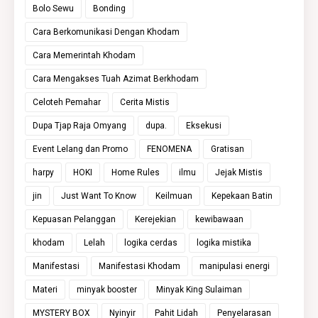
Bolo Sewu
Bonding
Cara Berkomunikasi Dengan Khodam
Cara Memerintah Khodam
Cara Mengakses Tuah Azimat Berkhodam
Celoteh Pemahar
Cerita Mistis
Dupa Tjap Raja Omyang
dupa.
Eksekusi
Event Lelang dan Promo
FENOMENA
Gratisan
harpy
HOKI
Home Rules
ilmu
Jejak Mistis
jin
Just Want To Know
Keilmuan
Kepekaan Batin
Kepuasan Pelanggan
Kerejekian
kewibawaan
khodam
Lelah
logika cerdas
logika mistika
Manifestasi
Manifestasi Khodam
manipulasi energi
Materi
minyak booster
Minyak King Sulaiman
MYSTERY BOX
Nyinyir
Pahit Lidah
Penyelarasan