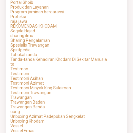
Portal Ghoib
Produk dan Layanan
Program jaminan bergaransi
Proteksi
raja jawa
REKOMENDASI KHODAM
Segala Hajad
sharing ilmu
Sharing Pengalaman
Spesialis Trawangan
Spiritpedia
Tahukah anda
Tanda-tanda Kehadiran Khodam Di Sekitar Manusia
te
Testimon
Testimoni
Testimoni Asihan
Testimoni Azimat
Testimoni Minyak King Sulaiman
Testimoni Trawangan
Trawangan
Trawangan Badan
Trawangan Benda
uang
Unboxing Azimat Padepokan Sengkelat
Unboxing Khodam
Vessel
Vessel Emas