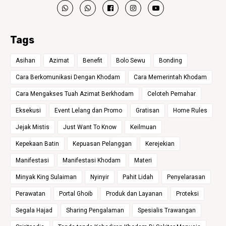
Tags
Asihan
Azimat
Benefit
Bolo Sewu
Bonding
Cara Berkomunikasi Dengan Khodam
Cara Memerintah Khodam
Cara Mengakses Tuah Azimat Berkhodam
Celoteh Pemahar
Eksekusi
Event Lelang dan Promo
Gratisan
Home Rules
Jejak Mistis
Just Want To Know
Keilmuan
Kepekaan Batin
Kepuasan Pelanggan
Kerejekian
Manifestasi
Manifestasi Khodam
Materi
Minyak King Sulaiman
Nyinyir
Pahit Lidah
Penyelarasan
Perawatan
Portal Ghoib
Produk dan Layanan
Proteksi
Segala Hajad
Sharing Pengalaman
Spesialis Trawangan