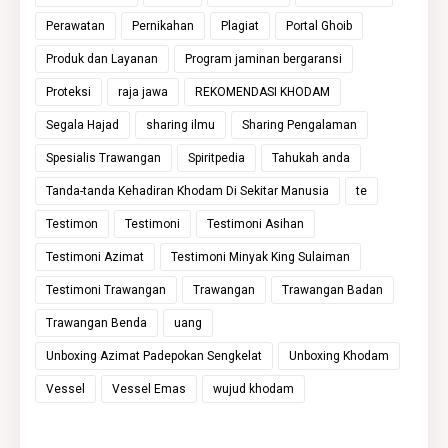
Perawatan
Pernikahan
Plagiat
Portal Ghoib
Produk dan Layanan
Program jaminan bergaransi
Proteksi
raja jawa
REKOMENDASI KHODAM
Segala Hajad
sharing ilmu
Sharing Pengalaman
Spesialis Trawangan
Spiritpedia
Tahukah anda
Tanda-tanda Kehadiran Khodam Di Sekitar Manusia
te
Testimon
Testimoni
Testimoni Asihan
Testimoni Azimat
Testimoni Minyak King Sulaiman
Testimoni Trawangan
Trawangan
Trawangan Badan
Trawangan Benda
uang
Unboxing Azimat Padepokan Sengkelat
Unboxing Khodam
Vessel
Vessel Emas
wujud khodam