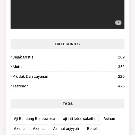
CATEGORIES
Jejak Mistis
269
Materi
352
Produk Dan Layanan
226
Testimoni
476
TAGS
Aji Bandung Bondowoso
aji inti lebur sakethi
Asihan
Azima
Azimat
Azimat arjiyyah
Benefit