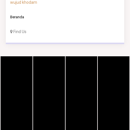
wujud khodam
Beranda
Find Us