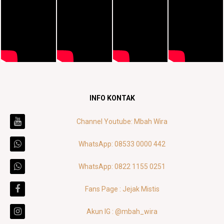
INFO KONTAK
Channel Youtube: Mbah Wira
WhatsApp: 08533 0000 442
WhatsApp: 0822 1155 0251
Fans Page : Jejak Mistis
Akun IG : @mbah_wira