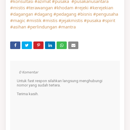
#konsultasi
#azimat
#pusaka
#pusakanusantara
#mistis
#terawangan
#khodam
#rejeki
#kerejekian
#dagangan
#dagang
#pedagang
#bisnis
#pengusaha
#magic
#mistik
#mistis
#jejakmistis
#pusaka
#spirit
#asihan
#perlindungan
#mantra
0 Komentar
Untuk fast respon silahkan langsung menghubungi
nomor yang sudah tertera.
Terima kasih.