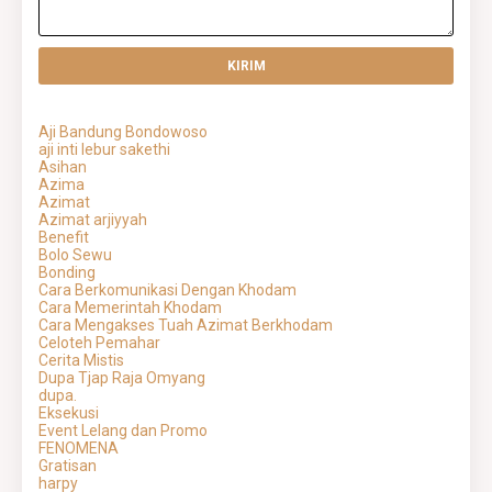
Aji Bandung Bondowoso
aji inti lebur sakethi
Asihan
Azima
Azimat
Azimat arjiyyah
Benefit
Bolo Sewu
Bonding
Cara Berkomunikasi Dengan Khodam
Cara Memerintah Khodam
Cara Mengakses Tuah Azimat Berkhodam
Celoteh Pemahar
Cerita Mistis
Dupa Tjap Raja Omyang
dupa.
Eksekusi
Event Lelang dan Promo
FENOMENA
Gratisan
harpy