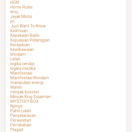
HOKI
Home Rules
ilmu
Jejak Mistis
jin
Just Want To Know
Keilmuan
Kepekaan Batin
Kepuasan Pelanggan
Kerejekian
kewibawaan
khodam
Lelah
logika cerdas
logika mistika
Manifestasi
Manifestasi Khodam
manipulasi energi
Materi
minyak booster
Minyak King Sulaiman
MYSTERY BOX
Nyinyir
Pahit Lidah
Penyelarasan
Perawatan
Pernikahan
Plagiat