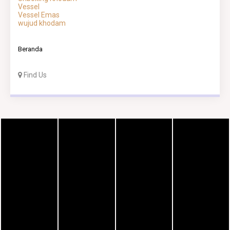
Vessel
Vessel Emas
wujud khodam
Beranda
Find Us