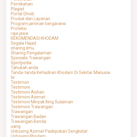
Pernikahan
Plagiat
Portal Ghoib
Produk dan Layanan
Program jaminan bergaransi
Proteksi
raja jawa
REKOMENDASI KHODAM
Segala Hajad
sharing ilmu
Sharing Pengalaman
Spesialis Trawangan
Spiritpedia
Tahukah anda
Tanda-tanda Kehadiran Khodam Di Sekitar Manusia
te
Testimon
Testimoni
Testimoni Asihan
Testimoni Azimat
Testimoni Minyak King Sulaiman
Testimoni Trawangan
Trawangan
Trawangan Badan
Trawangan Benda
uang
Unboxing Azimat Padepokan Sengkelat
Unboxing Khodam