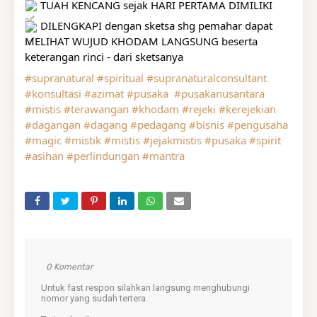
 TUAH KENCANG sejak HARI PERTAMA DIMILIKI
 DILENGKAPI dengan sketsa shg pemahar dapat 
MELIHAT WUJUD KHODAM LANGSUNG beserta 
keterangan rinci - dari sketsanya
#supranatural
#spiritual
#supranaturalconsultant
#konsultasi
#azimat
#pusaka
#pusakanusantara
#mistis
#terawangan
#khodam
#rejeki
#kerejekian
#dagangan
#dagang
#pedagang
#bisnis
#pengusaha
#magic
#mistik
#mistis
#jejakmistis
#pusaka
#spirit
#asihan
#perlindungan
#mantra
0 Komentar
Untuk fast respon silahkan langsung menghubungi
nomor yang sudah tertera.