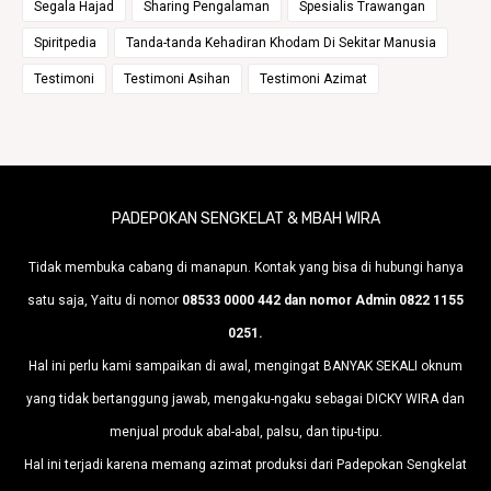
Segala Hajad
Sharing Pengalaman
Spesialis Trawangan
Spiritpedia
Tanda-tanda Kehadiran Khodam Di Sekitar Manusia
Testimoni
Testimoni Asihan
Testimoni Azimat
PADEPOKAN SENGKELAT & MBAH WIRA
Tidak membuka cabang di manapun. Kontak yang bisa di hubungi hanya
satu saja, Yaitu di nomor
08533 0000 442 dan nomor Admin 0822 1155
0251.
Hal ini perlu kami sampaikan di awal, mengingat BANYAK SEKALI oknum
yang tidak bertanggung jawab, mengaku-ngaku sebagai DICKY WIRA dan
menjual produk abal-abal, palsu, dan tipu-tipu.
Hal ini terjadi karena memang azimat produksi dari Padepokan Sengkelat