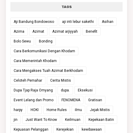
TAGS
Aji Bandung Bondowoso
aji inti lebur sakethi
Asihan
Azima
Azimat
Azimat arjiyyah
Benefit
Bolo Sewu
Bonding
Cara Berkomunikasi Dengan Khodam
Cara Memerintah Khodam
Cara Mengakses Tuah Azimat Berkhodam
Celoteh Pemahar
Cerita Mistis
Dupa Tjap Raja Omyang
dupa.
Eksekusi
Event Lelang dan Promo
FENOMENA
Gratisan
harpy
HOKI
Home Rules
ilmu
Jejak Mistis
jin
Just Want To Know
Keilmuan
Kepekaan Batin
Kepuasan Pelanggan
Kerejekian
kewibawaan