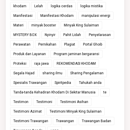
khodam
Lelah
logika cerdas
logika mistika
Manifestasi
Manifestasi Khodam
manipulasi energi
Materi
minyak booster
Minyak King Sulaiman
MYSTERY BOX
Nyinyir
Pahit Lidah
Penyelarasan
Perawatan
Pernikahan
Plagiat
Portal Ghoib
Produk dan Layanan
Program jaminan bergaransi
Proteksi
raja jawa
REKOMENDASI KHODAM
Segala Hajad
sharing ilmu
Sharing Pengalaman
Spesialis Trawangan
Spiritpedia
Tahukah anda
Tanda-tanda Kehadiran Khodam Di Sekitar Manusia
te
Testimon
Testimoni
Testimoni Asihan
Testimoni Azimat
Testimoni Minyak King Sulaiman
Testimoni Trawangan
Trawangan
Trawangan Badan