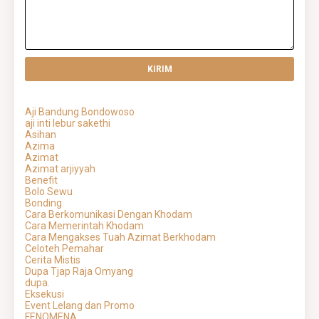
Aji Bandung Bondowoso
aji inti lebur sakethi
Asihan
Azima
Azimat
Azimat arjiyyah
Benefit
Bolo Sewu
Bonding
Cara Berkomunikasi Dengan Khodam
Cara Memerintah Khodam
Cara Mengakses Tuah Azimat Berkhodam
Celoteh Pemahar
Cerita Mistis
Dupa Tjap Raja Omyang
dupa.
Eksekusi
Event Lelang dan Promo
FENOMENA