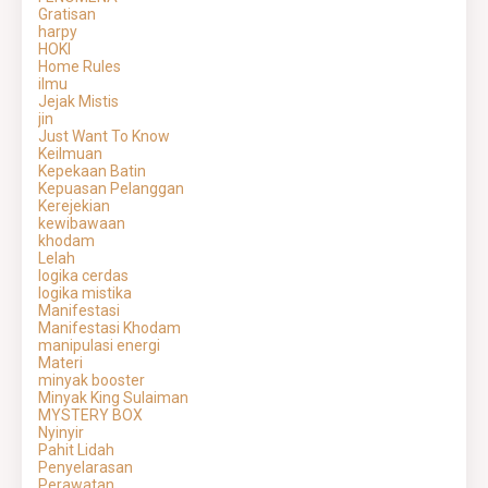
Gratisan
harpy
HOKI
Home Rules
ilmu
Jejak Mistis
jin
Just Want To Know
Keilmuan
Kepekaan Batin
Kepuasan Pelanggan
Kerejekian
kewibawaan
khodam
Lelah
logika cerdas
logika mistika
Manifestasi
Manifestasi Khodam
manipulasi energi
Materi
minyak booster
Minyak King Sulaiman
MYSTERY BOX
Nyinyir
Pahit Lidah
Penyelarasan
Perawatan