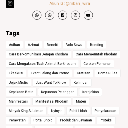
Akun IG : @mbah_wira
Tags
Asihan
Azimat
Benefit
Bolo Sewu
Bonding
Cara Berkomunikasi Dengan Khodam
Cara Memerintah Khodam
Cara Mengakses Tuah Azimat Berkhodam
Celoteh Pemahar
Eksekusi
Event Lelang dan Promo
Gratisan
Home Rules
Jejak Mistis
Just Want To Know
Keilmuan
Kepekaan Batin
Kepuasan Pelanggan
Kerejekian
Manifestasi
Manifestasi Khodam
Materi
Minyak King Sulaiman
Nyinyir
Pahit Lidah
Penyelarasan
Perawatan
Portal Ghoib
Produk dan Layanan
Proteksi