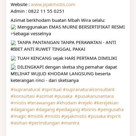
Website : 
www.jejakmistis.com
Admin : 0822 11 55 0251
Azimat berkhodam buatan Mbah Wira selalu:
 Menggunakan EMAS MURNI BERSERTIFIKAT RESMI 
- sebagai vesselnya
 TANPA PANTANGAN TANPA PERAWATAN - ANTI 
RIBET ANTI RUWET TINGGAL PAKAI
 TUAH KENCANG sejak HARI PERTAMA DIMILIKI
 DILENGKAPI dengan sketsa shg pemahar dapat 
MELIHAT WUJUD KHODAM LANGSUNG beserta 
keterangan rinci - dari sketsanya
#supranatural
#spiritual
#supranaturalconsultant
#konsultasi
#azimat
#pusaka
#pusakanusantara
#mistis
#terawangan
#khodam
#rejeki
#kerejekian
#dagangan
#dagang
#pedagang
#bisnis
#pengusaha
#magic
#mistik
#mistis
#jejakmistis
#pusaka
#spirit
#asihan
#perlindungan
#mantra