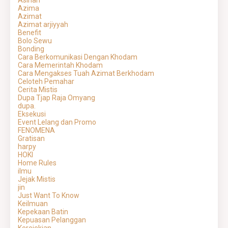
Azima
Azimat
Azimat arjiyyah
Benefit
Bolo Sewu
Bonding
Cara Berkomunikasi Dengan Khodam
Cara Memerintah Khodam
Cara Mengakses Tuah Azimat Berkhodam
Celoteh Pemahar
Cerita Mistis
Dupa Tjap Raja Omyang
dupa.
Eksekusi
Event Lelang dan Promo
FENOMENA
Gratisan
harpy
HOKI
Home Rules
ilmu
Jejak Mistis
jin
Just Want To Know
Keilmuan
Kepekaan Batin
Kepuasan Pelanggan
Kerejekian