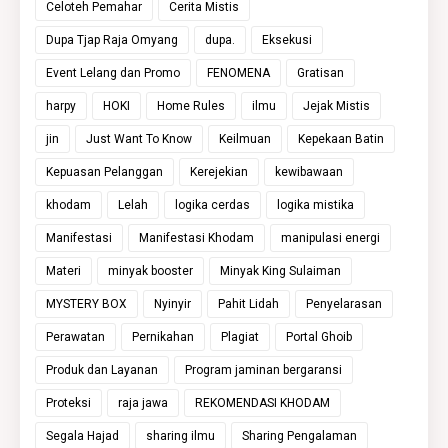
Celoteh Pemahar
Cerita Mistis
Dupa Tjap Raja Omyang
dupa.
Eksekusi
Event Lelang dan Promo
FENOMENA
Gratisan
harpy
HOKI
Home Rules
ilmu
Jejak Mistis
jin
Just Want To Know
Keilmuan
Kepekaan Batin
Kepuasan Pelanggan
Kerejekian
kewibawaan
khodam
Lelah
logika cerdas
logika mistika
Manifestasi
Manifestasi Khodam
manipulasi energi
Materi
minyak booster
Minyak King Sulaiman
MYSTERY BOX
Nyinyir
Pahit Lidah
Penyelarasan
Perawatan
Pernikahan
Plagiat
Portal Ghoib
Produk dan Layanan
Program jaminan bergaransi
Proteksi
raja jawa
REKOMENDASI KHODAM
Segala Hajad
sharing ilmu
Sharing Pengalaman