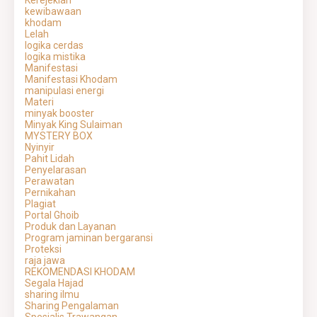
kewibawaan
khodam
Lelah
logika cerdas
logika mistika
Manifestasi
Manifestasi Khodam
manipulasi energi
Materi
minyak booster
Minyak King Sulaiman
MYSTERY BOX
Nyinyir
Pahit Lidah
Penyelarasan
Perawatan
Pernikahan
Plagiat
Portal Ghoib
Produk dan Layanan
Program jaminan bergaransi
Proteksi
raja jawa
REKOMENDASI KHODAM
Segala Hajad
sharing ilmu
Sharing Pengalaman
Spesialis Trawangan