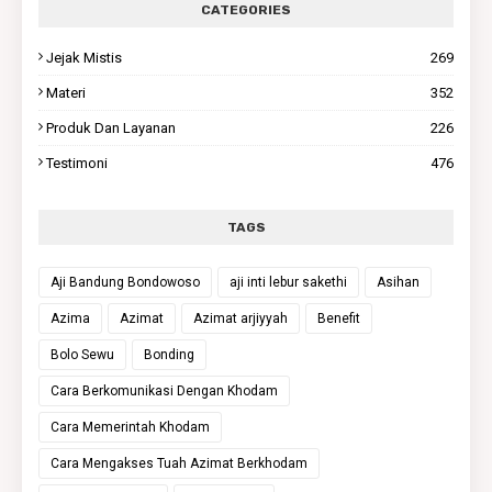
CATEGORIES
Jejak Mistis
269
Materi
352
Produk Dan Layanan
226
Testimoni
476
TAGS
Aji Bandung Bondowoso
aji inti lebur sakethi
Asihan
Azima
Azimat
Azimat arjiyyah
Benefit
Bolo Sewu
Bonding
Cara Berkomunikasi Dengan Khodam
Cara Memerintah Khodam
Cara Mengakses Tuah Azimat Berkhodam