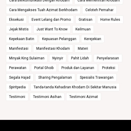
Cara Berkomunikasi Dengan Khodam
Cara Memerintah Khodam
Cara Mengakses Tuah Azimat Berkhodam
Celoteh Pemahar
Eksekusi
Event Lelang dan Promo
Gratisan
Home Rules
Jejak Mistis
Just Want To Know
Keilmuan
Kepekaan Batin
Kepuasan Pelanggan
Kerejekian
Manifestasi
Manifestasi Khodam
Materi
Minyak King Sulaiman
Nyinyir
Pahit Lidah
Penyelarasan
Perawatan
Portal Ghoib
Produk dan Layanan
Proteksi
Segala Hajad
Sharing Pengalaman
Spesialis Trawangan
Spiritpedia
Tanda-tanda Kehadiran Khodam Di Sekitar Manusia
Testimoni
Testimoni Asihan
Testimoni Azimat