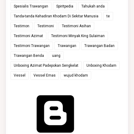
Spesialis Trawangan
Spiritpedia
Tahukah anda
Tanda-tanda Kehadiran Khodam Di Sekitar Manusia
te
Testimon
Testimoni
Testimoni Asihan
Testimoni Azimat
Testimoni Minyak King Sulaiman
Testimoni Trawangan
Trawangan
Trawangan Badan
Trawangan Benda
uang
Unboxing Azimat Padepokan Sengkelat
Unboxing Khodam
Vessel
Vessel Emas
wujud khodam