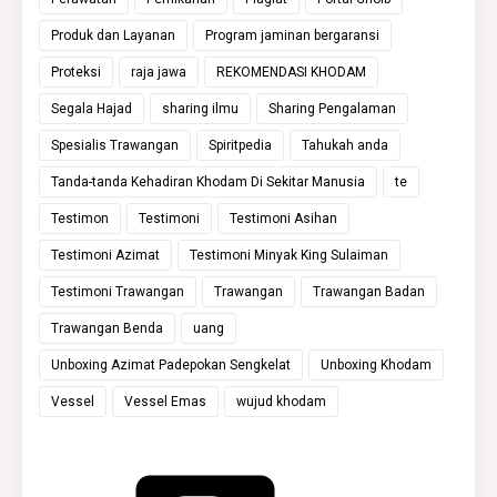
Produk dan Layanan
Program jaminan bergaransi
Proteksi
raja jawa
REKOMENDASI KHODAM
Segala Hajad
sharing ilmu
Sharing Pengalaman
Spesialis Trawangan
Spiritpedia
Tahukah anda
Tanda-tanda Kehadiran Khodam Di Sekitar Manusia
te
Testimon
Testimoni
Testimoni Asihan
Testimoni Azimat
Testimoni Minyak King Sulaiman
Testimoni Trawangan
Trawangan
Trawangan Badan
Trawangan Benda
uang
Unboxing Azimat Padepokan Sengkelat
Unboxing Khodam
Vessel
Vessel Emas
wujud khodam