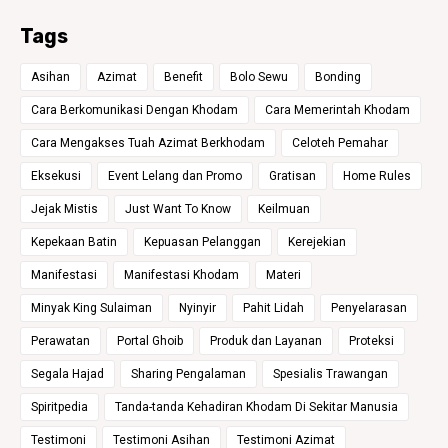
Tags
Asihan
Azimat
Benefit
Bolo Sewu
Bonding
Cara Berkomunikasi Dengan Khodam
Cara Memerintah Khodam
Cara Mengakses Tuah Azimat Berkhodam
Celoteh Pemahar
Eksekusi
Event Lelang dan Promo
Gratisan
Home Rules
Jejak Mistis
Just Want To Know
Keilmuan
Kepekaan Batin
Kepuasan Pelanggan
Kerejekian
Manifestasi
Manifestasi Khodam
Materi
Minyak King Sulaiman
Nyinyir
Pahit Lidah
Penyelarasan
Perawatan
Portal Ghoib
Produk dan Layanan
Proteksi
Segala Hajad
Sharing Pengalaman
Spesialis Trawangan
Spiritpedia
Tanda-tanda Kehadiran Khodam Di Sekitar Manusia
Testimoni
Testimoni Asihan
Testimoni Azimat