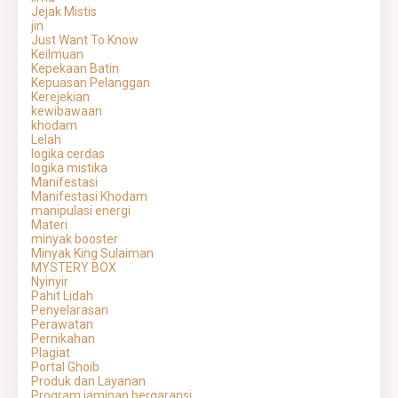
Jejak Mistis
jin
Just Want To Know
Keilmuan
Kepekaan Batin
Kepuasan Pelanggan
Kerejekian
kewibawaan
khodam
Lelah
logika cerdas
logika mistika
Manifestasi
Manifestasi Khodam
manipulasi energi
Materi
minyak booster
Minyak King Sulaiman
MYSTERY BOX
Nyinyir
Pahit Lidah
Penyelarasan
Perawatan
Pernikahan
Plagiat
Portal Ghoib
Produk dan Layanan
Program jaminan bergaransi