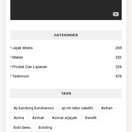
CATEGORIES
Jejak Mistis
269
Materi
352
Produk Dan Layanan
226
Testimoni
476
TAGS
Aji Bandung Bondowoso
aji inti lebur sakethi
Asihan
Azima
Azimat
Azimat arjiyyah
Benefit
Bolo Sewu
Bonding