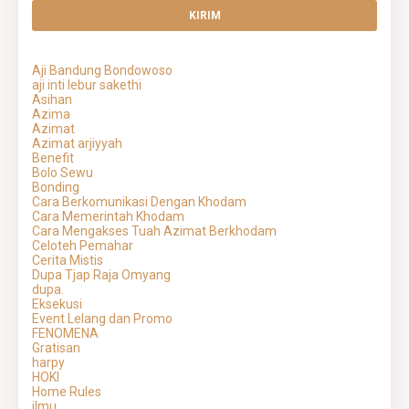
Aji Bandung Bondowoso
aji inti lebur sakethi
Asihan
Azima
Azimat
Azimat arjiyyah
Benefit
Bolo Sewu
Bonding
Cara Berkomunikasi Dengan Khodam
Cara Memerintah Khodam
Cara Mengakses Tuah Azimat Berkhodam
Celoteh Pemahar
Cerita Mistis
Dupa Tjap Raja Omyang
dupa.
Eksekusi
Event Lelang dan Promo
FENOMENA
Gratisan
harpy
HOKI
Home Rules
ilmu