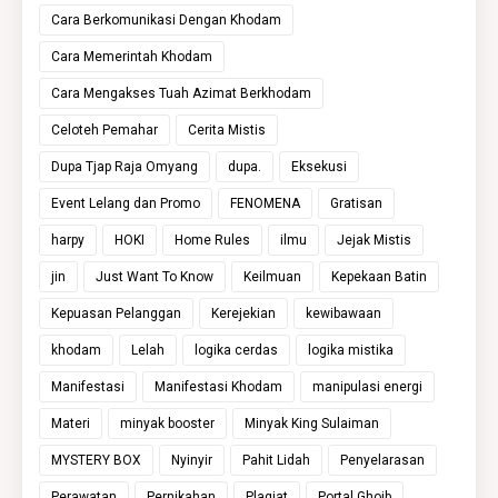
Cara Berkomunikasi Dengan Khodam
Cara Memerintah Khodam
Cara Mengakses Tuah Azimat Berkhodam
Celoteh Pemahar
Cerita Mistis
Dupa Tjap Raja Omyang
dupa.
Eksekusi
Event Lelang dan Promo
FENOMENA
Gratisan
harpy
HOKI
Home Rules
ilmu
Jejak Mistis
jin
Just Want To Know
Keilmuan
Kepekaan Batin
Kepuasan Pelanggan
Kerejekian
kewibawaan
khodam
Lelah
logika cerdas
logika mistika
Manifestasi
Manifestasi Khodam
manipulasi energi
Materi
minyak booster
Minyak King Sulaiman
MYSTERY BOX
Nyinyir
Pahit Lidah
Penyelarasan
Perawatan
Pernikahan
Plagiat
Portal Ghoib