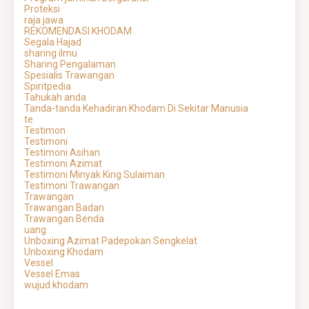
Proteksi
raja jawa
REKOMENDASI KHODAM
Segala Hajad
sharing ilmu
Sharing Pengalaman
Spesialis Trawangan
Spiritpedia
Tahukah anda
Tanda-tanda Kehadiran Khodam Di Sekitar Manusia
te
Testimon
Testimoni
Testimoni Asihan
Testimoni Azimat
Testimoni Minyak King Sulaiman
Testimoni Trawangan
Trawangan
Trawangan Badan
Trawangan Benda
uang
Unboxing Azimat Padepokan Sengkelat
Unboxing Khodam
Vessel
Vessel Emas
wujud khodam