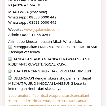
RAJANYA AZIMAT !!
MBAH WIRA (chat only)
Whatssapp : 08533 0000 442
Whatssapp : 08533 0000 442
Website : 
www.jejakmistis.com
Admin : 0822 11 55 0251
Azimat berkhodam buatan Mbah Wira selalu:
 Menggunakan EMAS MURNI BERSERTIFIKAT RESMI 
- sebagai vesselnya
 TANPA PANTANGAN TANPA PERAWATAN - ANTI 
RIBET ANTI RUWET TINGGAL PAKAI
 TUAH KENCANG sejak HARI PERTAMA DIMILIKI
 DILENGKAPI dengan sketsa shg pemahar dapat 
MELIHAT WUJUD KHODAM LANGSUNG beserta 
keterangan rinci - dari sketsanya
#supranatural
#spiritual
#supranaturalconsultant
#konsultasi
#azimat
#pusaka
#pusakanusantara
#mistis
#terawangan
#khodam
#rejeki
#kerejekian