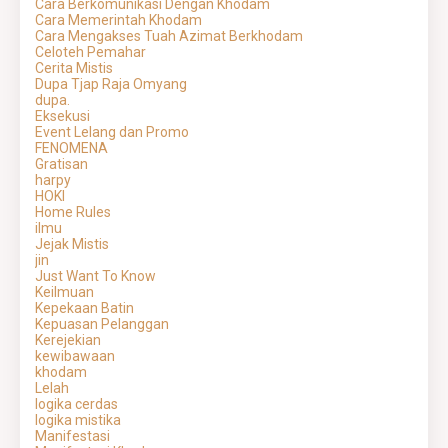
Cara Berkomunikasi Dengan Khodam
Cara Memerintah Khodam
Cara Mengakses Tuah Azimat Berkhodam
Celoteh Pemahar
Cerita Mistis
Dupa Tjap Raja Omyang
dupa.
Eksekusi
Event Lelang dan Promo
FENOMENA
Gratisan
harpy
HOKI
Home Rules
ilmu
Jejak Mistis
jin
Just Want To Know
Keilmuan
Kepekaan Batin
Kepuasan Pelanggan
Kerejekian
kewibawaan
khodam
Lelah
logika cerdas
logika mistika
Manifestasi