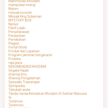
Manifestasi Khodam
manipulasi energi
Materi
minyak booster
Minyak King Sulaiman
MYSTERY BOX
Nyinyir
Pahit Lidah
Penyelarasan
Perawatan
Pernikahan
Plagiat
Portal Ghoib
Produk dan Layanan
Program jaminan bergaransi
Proteksi
raja jawa
REKOMENDASI KHODAM
Segala Hajad
sharing ilmu
Sharing Pengalaman
Spesialis Trawangan
Spiritpedia
Tahukah anda
Tanda-tanda Kehadiran Khodam Di Sekitar Manusia
te
Testimon
Testimoni