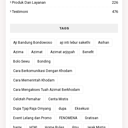
Produk Dan Layanan
226
Testimoni
476
TAGS
Aji Bandung Bondowoso
aji inti lebur sakethi
Asihan
Azima
Azimat
Azimat arjiyyah
Benefit
Bolo Sewu
Bonding
Cara Berkomunikasi Dengan Khodam
Cara Memerintah Khodam
Cara Mengakses Tuah Azimat Berkhodam
Celoteh Pemahar
Cerita Mistis
Dupa Tjap Raja Omyang
dupa.
Eksekusi
Event Lelang dan Promo
FENOMENA
Gratisan
harpy
HOKI
Home Rules
ilmu
Jejak Mistis