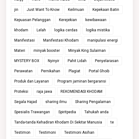
jin
Just Want To Know
Keilmuan
Kepekaan Batin
Kepuasan Pelanggan
Kerejekian
kewibawaan
khodam
Lelah
logika cerdas
logika mistika
Manifestasi
Manifestasi Khodam
manipulasi energi
Materi
minyak booster
Minyak King Sulaiman
MYSTERY BOX
Nyinyir
Pahit Lidah
Penyelarasan
Perawatan
Pernikahan
Plagiat
Portal Ghoib
Produk dan Layanan
Program jaminan bergaransi
Proteksi
raja jawa
REKOMENDASI KHODAM
Segala Hajad
sharing ilmu
Sharing Pengalaman
Spesialis Trawangan
Spiritpedia
Tahukah anda
Tanda-tanda Kehadiran Khodam Di Sekitar Manusia
te
Testimon
Testimoni
Testimoni Asihan