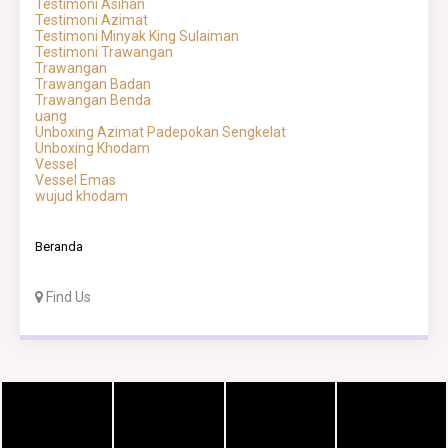
Testimoni Asihan
Testimoni Azimat
Testimoni Minyak King Sulaiman
Testimoni Trawangan
Trawangan
Trawangan Badan
Trawangan Benda
uang
Unboxing Azimat Padepokan Sengkelat
Unboxing Khodam
Vessel
Vessel Emas
wujud khodam
Beranda
Find Us