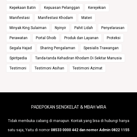
Kepekaan Batin
Kepuasan Pelanggan
Kerejekian
Manifestasi
Manifestasi Khodam
Materi
Minyak King Sulaiman
Nyinyir
Pahit Lidah
Penyelarasan
Perawatan
Portal Ghoib
Produk dan Layanan
Proteksi
Segala Hajad
Sharing Pengalaman
Spesialis Trawangan
Spiritpedia
Tanda-tanda Kehadiran Khodam Di Sekitar Manusia
Testimoni
Testimoni Asihan
Testimoni Azimat
PADEPOKAN SENGKELAT & MBAH WIRA
Tidak membuka cabang di manapun. Kontak yang bisa di hubungi hanya
satu saja, Yaitu di nomor
08533 0000 442 dan nomor Admin 0822 1155