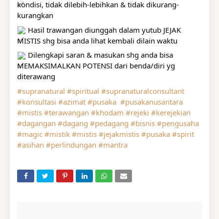
kondisi, tidak dilebih-lebihkan & tidak dikurang-
kurangkan
 Hasil trawangan diunggah dalam yutub JEJAK 
MISTIS shg bisa anda lihat kembali dilain waktu
 Dilengkapi saran & masukan shg anda bisa 
MEMAKSIMALKAN POTENSI dari benda/diri yg 
diterawang
#supranatural
#spiritual
#supranaturalconsultant
#konsultasi
#azimat
#pusaka
#pusakanusantara
#mistis
#terawangan
#khodam
#rejeki
#kerejekian
#dagangan
#dagang
#pedagang
#bisnis
#pengusaha
#magic
#mistik
#mistis
#jejakmistis
#pusaka
#spirit
#asihan
#perlindungan
#mantra