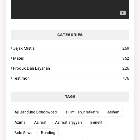
CATEGORIES
Jejak Mistis
269
Materi
352
Produk Dan Layanan
226
Testimoni
476
TAGS
Aji Bandung Bondowoso
aji inti lebur sakethi
Asihan
Azima
Azimat
Azimat arjiyyah
Benefit
Bolo Sewu
Bonding