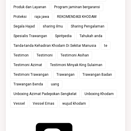
Produk dan Layanan
Program jaminan bergaransi
Proteksi
raja jawa
REKOMENDASI KHODAM
Segala Hajad
sharing ilmu
Sharing Pengalaman
Spesialis Trawangan
Spiritpedia
Tahukah anda
Tanda-tanda Kehadiran Khodam Di Sekitar Manusia
te
Testimon
Testimoni
Testimoni Asihan
Testimoni Azimat
Testimoni Minyak King Sulaiman
Testimoni Trawangan
Trawangan
Trawangan Badan
Trawangan Benda
uang
Unboxing Azimat Padepokan Sengkelat
Unboxing Khodam
Vessel
Vessel Emas
wujud khodam