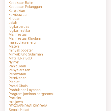
Kepekaan Batin
Kepuasan Pelanggan
Kerejekian
kewibawaan
khodam
Lelah
logika cerdas
logika mistika
Manifestasi
Manifestasi Khodam
manipulasi energi
Materi
minyak booster
Minyak King Sulaiman
MYSTERY BOX
Nyinyir
Pahit Lidah
Penyelarasan
Perawatan
Pernikahan
Plagiat
Portal Ghoib
Produk dan Layanan
Program jaminan bergaransi
Proteksi
raja jawa
REKOMENDASI KHODAM
Segala Hajad