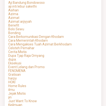
Aji Bandung Bondowoso
aji inti lebur sakethi
Asihan
Azima
Azimat
Azimat arjiyyah
Benefit
Bolo Sewu
Bonding
Cara Berkomunikasi Dengan Khodam
Cara Memerintah Khodam
Cara Mengakses Tuah Azimat Berkhodam
Celoteh Pemahar
Cerita Mistis
Dupa Tjap Raja Omyang
dupa.
Eksekusi
Event Lelang dan Promo
FENOMENA
Gratisan
harpy
HOKI
Home Rules
ilmu
Jejak Mistis
jin
Just Want To Know
Keilmuan