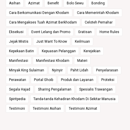
Asihan
Azimat
Benefit
Bolo Sewu
Bonding
Cara Berkomunikasi Dengan Khodam
Cara Memerintah Khodam
Cara Mengakses Tuah Azimat Berkhodam
Celoteh Pemahar
Eksekusi
Event Lelang dan Promo
Gratisan
Home Rules
Jejak Mistis
Just Want To Know
Keilmuan
Kepekaan Batin
Kepuasan Pelanggan
Kerejekian
Manifestasi
Manifestasi Khodam
Materi
Minyak King Sulaiman
Nyinyir
Pahit Lidah
Penyelarasan
Perawatan
Portal Ghoib
Produk dan Layanan
Proteksi
Segala Hajad
Sharing Pengalaman
Spesialis Trawangan
Spiritpedia
Tanda-tanda Kehadiran Khodam Di Sekitar Manusia
Testimoni
Testimoni Asihan
Testimoni Azimat