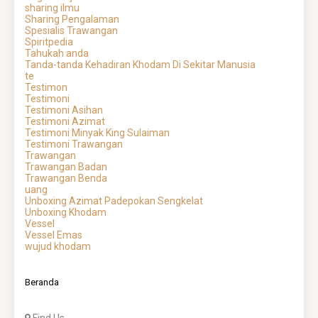
sharing ilmu
Sharing Pengalaman
Spesialis Trawangan
Spiritpedia
Tahukah anda
Tanda-tanda Kehadiran Khodam Di Sekitar Manusia
te
Testimon
Testimoni
Testimoni Asihan
Testimoni Azimat
Testimoni Minyak King Sulaiman
Testimoni Trawangan
Trawangan
Trawangan Badan
Trawangan Benda
uang
Unboxing Azimat Padepokan Sengkelat
Unboxing Khodam
Vessel
Vessel Emas
wujud khodam
Beranda
Find Us