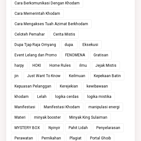
Cara Berkomunikasi Dengan Khodam
Cara Memerintah Khodam
Cara Mengakses Tuah Azimat Berkhodam
Celoteh Pemahar
Cerita Mistis
Dupa Tjap Raja Omyang
dupa.
Eksekusi
Event Lelang dan Promo
FENOMENA
Gratisan
harpy
HOKI
Home Rules
ilmu
Jejak Mistis
jin
Just Want To Know
Keilmuan
Kepekaan Batin
Kepuasan Pelanggan
Kerejekian
kewibawaan
khodam
Lelah
logika cerdas
logika mistika
Manifestasi
Manifestasi Khodam
manipulasi energi
Materi
minyak booster
Minyak King Sulaiman
MYSTERY BOX
Nyinyir
Pahit Lidah
Penyelarasan
Perawatan
Pernikahan
Plagiat
Portal Ghoib