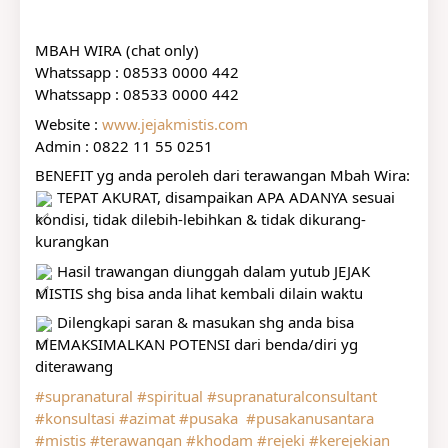
MBAH WIRA (chat only)
Whatssapp : 08533 0000 442
Whatssapp : 08533 0000 442
Website : 
www.jejakmistis.com
Admin : 0822 11 55 0251
BENEFIT yg anda peroleh dari terawangan Mbah Wira:
 TEPAT AKURAT, disampaikan APA ADANYA sesuai 
kondisi, tidak dilebih-lebihkan & tidak dikurang-
kurangkan
 Hasil trawangan diunggah dalam yutub JEJAK 
MISTIS shg bisa anda lihat kembali dilain waktu
 Dilengkapi saran & masukan shg anda bisa 
MEMAKSIMALKAN POTENSI dari benda/diri yg 
diterawang
#supranatural
#spiritual
#supranaturalconsultant
#konsultasi
#azimat
#pusaka
#pusakanusantara
#mistis
#terawangan
#khodam
#rejeki
#kerejekian