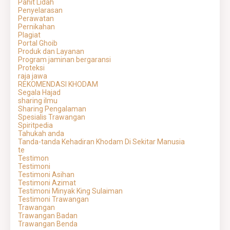
Pahit Lidah
Penyelarasan
Perawatan
Pernikahan
Plagiat
Portal Ghoib
Produk dan Layanan
Program jaminan bergaransi
Proteksi
raja jawa
REKOMENDASI KHODAM
Segala Hajad
sharing ilmu
Sharing Pengalaman
Spesialis Trawangan
Spiritpedia
Tahukah anda
Tanda-tanda Kehadiran Khodam Di Sekitar Manusia
te
Testimon
Testimoni
Testimoni Asihan
Testimoni Azimat
Testimoni Minyak King Sulaiman
Testimoni Trawangan
Trawangan
Trawangan Badan
Trawangan Benda