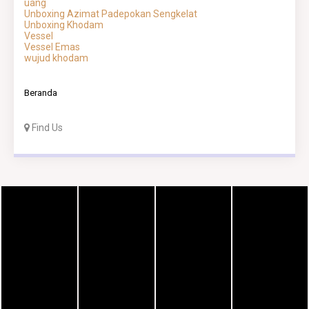
uang
Unboxing Azimat Padepokan Sengkelat
Unboxing Khodam
Vessel
Vessel Emas
wujud khodam
Beranda
Find Us