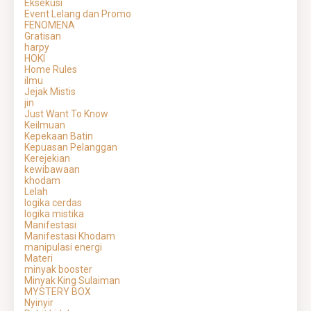
Eksekusi
Event Lelang dan Promo
FENOMENA
Gratisan
harpy
HOKI
Home Rules
ilmu
Jejak Mistis
jin
Just Want To Know
Keilmuan
Kepekaan Batin
Kepuasan Pelanggan
Kerejekian
kewibawaan
khodam
Lelah
logika cerdas
logika mistika
Manifestasi
Manifestasi Khodam
manipulasi energi
Materi
minyak booster
Minyak King Sulaiman
MYSTERY BOX
Nyinyir