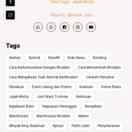
Fans Page : Jejak Mistis
Akun IG : @mbah_wira
Tags
Asihan
Azimat
Benefit
Bolo Sewu
Bonding
Cara Berkomunikasi Dengan Khodam
Cara Memerintah Khodam
Cara Mengakses Tuah Azimat Berkhodam
Celoteh Pemahar
Eksekusi
Event Lelang dan Promo
Gratisan
Home Rules
Jejak Mistis
Just Want To Know
Keilmuan
Kepekaan Batin
Kepuasan Pelanggan
Kerejekian
Manifestasi
Manifestasi Khodam
Materi
Minyak King Sulaiman
Nyinyir
Pahit Lidah
Penyelarasan