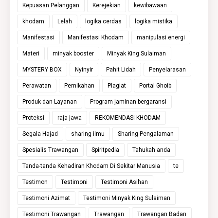
Kepuasan Pelanggan
Kerejekian
kewibawaan
khodam
Lelah
logika cerdas
logika mistika
Manifestasi
Manifestasi Khodam
manipulasi energi
Materi
minyak booster
Minyak King Sulaiman
MYSTERY BOX
Nyinyir
Pahit Lidah
Penyelarasan
Perawatan
Pernikahan
Plagiat
Portal Ghoib
Produk dan Layanan
Program jaminan bergaransi
Proteksi
raja jawa
REKOMENDASI KHODAM
Segala Hajad
sharing ilmu
Sharing Pengalaman
Spesialis Trawangan
Spiritpedia
Tahukah anda
Tanda-tanda Kehadiran Khodam Di Sekitar Manusia
te
Testimon
Testimoni
Testimoni Asihan
Testimoni Azimat
Testimoni Minyak King Sulaiman
Testimoni Trawangan
Trawangan
Trawangan Badan