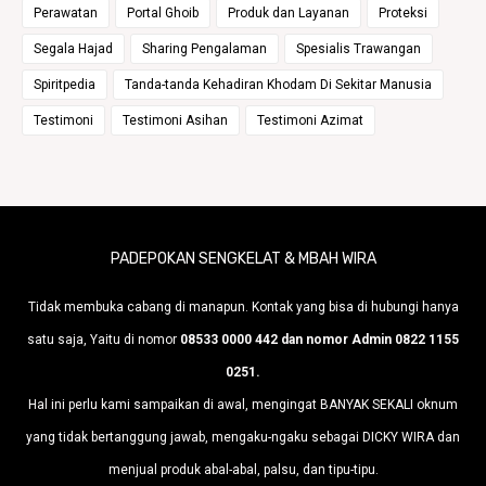
Perawatan
Portal Ghoib
Produk dan Layanan
Proteksi
Segala Hajad
Sharing Pengalaman
Spesialis Trawangan
Spiritpedia
Tanda-tanda Kehadiran Khodam Di Sekitar Manusia
Testimoni
Testimoni Asihan
Testimoni Azimat
PADEPOKAN SENGKELAT & MBAH WIRA
Tidak membuka cabang di manapun. Kontak yang bisa di hubungi hanya
satu saja, Yaitu di nomor
08533 0000 442 dan nomor Admin 0822 1155
0251.
Hal ini perlu kami sampaikan di awal, mengingat BANYAK SEKALI oknum
yang tidak bertanggung jawab, mengaku-ngaku sebagai DICKY WIRA dan
menjual produk abal-abal, palsu, dan tipu-tipu.