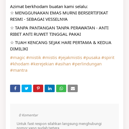
Azimat berkhodam buatan kami selalu:
☆ MENGGUNAKAN EMAS MURNI BERSERTIFIKAT 
RESMI - SEBAGAI VESSELNYA
☆ TANPA PANTANGAN TANPA PERAWATAN - ANTI 
RIBET ANTI RUWET TINGGAL PAKAI
☆ TUAH KENCANG SEJAK HARI PERTAMA & KEDUA 
DIMILIKI
#magic
#mistik
#mistis
#jejakmistis
#pusaka
#spirit
#khodam
#kerejekian
#asihan
#perlindungan
#mantra
0 Komentar
Untuk fast respon silahkan langsung menghubungi
nomor yang sudah tertera.