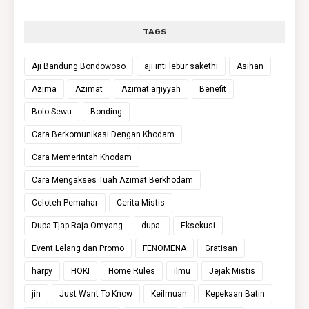
TAGS
Aji Bandung Bondowoso
aji inti lebur sakethi
Asihan
Azima
Azimat
Azimat arjiyyah
Benefit
Bolo Sewu
Bonding
Cara Berkomunikasi Dengan Khodam
Cara Memerintah Khodam
Cara Mengakses Tuah Azimat Berkhodam
Celoteh Pemahar
Cerita Mistis
Dupa Tjap Raja Omyang
dupa.
Eksekusi
Event Lelang dan Promo
FENOMENA
Gratisan
harpy
HOKI
Home Rules
ilmu
Jejak Mistis
jin
Just Want To Know
Keilmuan
Kepekaan Batin