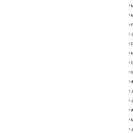
M
M
F
J
D
N
O
S
A
J
J
A
M
J