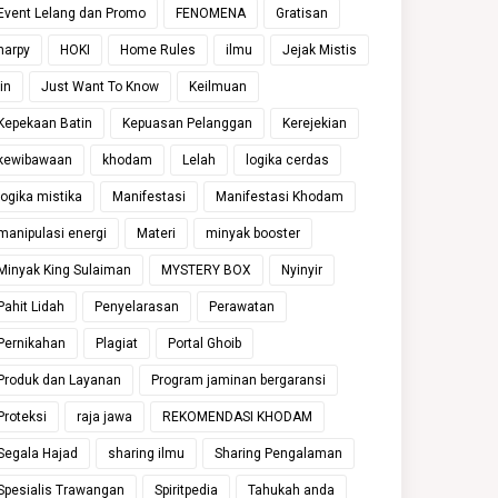
Event Lelang dan Promo
FENOMENA
Gratisan
harpy
HOKI
Home Rules
ilmu
Jejak Mistis
jin
Just Want To Know
Keilmuan
Kepekaan Batin
Kepuasan Pelanggan
Kerejekian
kewibawaan
khodam
Lelah
logika cerdas
logika mistika
Manifestasi
Manifestasi Khodam
manipulasi energi
Materi
minyak booster
Minyak King Sulaiman
MYSTERY BOX
Nyinyir
Pahit Lidah
Penyelarasan
Perawatan
Pernikahan
Plagiat
Portal Ghoib
Produk dan Layanan
Program jaminan bergaransi
Proteksi
raja jawa
REKOMENDASI KHODAM
Segala Hajad
sharing ilmu
Sharing Pengalaman
Spesialis Trawangan
Spiritpedia
Tahukah anda