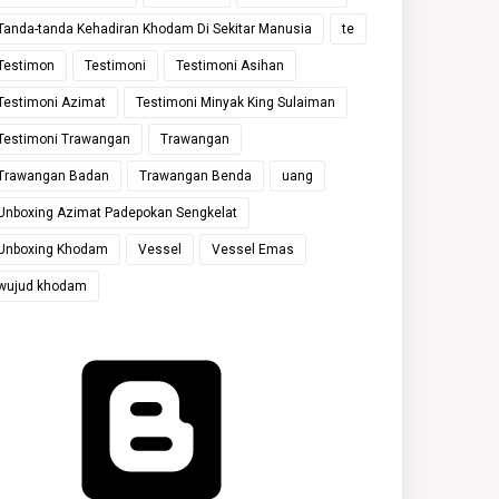
Tanda-tanda Kehadiran Khodam Di Sekitar Manusia
te
Testimon
Testimoni
Testimoni Asihan
Testimoni Azimat
Testimoni Minyak King Sulaiman
Testimoni Trawangan
Trawangan
Trawangan Badan
Trawangan Benda
uang
Unboxing Azimat Padepokan Sengkelat
Unboxing Khodam
Vessel
Vessel Emas
wujud khodam