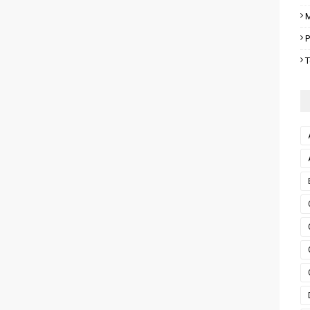
M
P
T