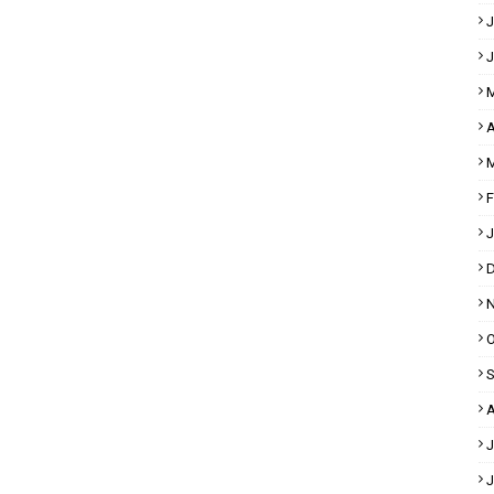
J
J
M
A
M
F
J
D
N
O
S
A
J
J