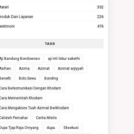
ateri
352
roduk Dan Layanan
226
estimoni
476
TAGS
Aji Bandung Bondowoso
aji inti lebur sakethi
Asihan
Azima
Azimat
Azimat arjiyyah
Benefit
Bolo Sewu
Bonding
Cara Berkomunikasi Dengan Khodam
Cara Memerintah Khodam
Cara Mengakses Tuah Azimat Berkhodam
Celoteh Pemahar
Cerita Mistis
Dupa Tjap Raja Omyang
dupa.
Eksekusi