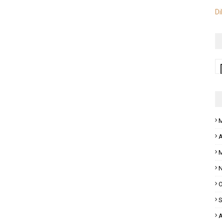
Di
M
A
M
N
O
S
A