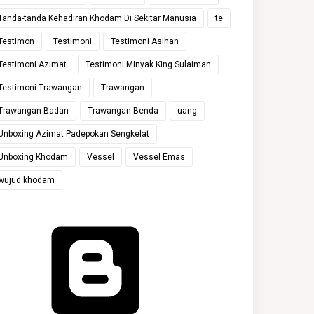
Tanda-tanda Kehadiran Khodam Di Sekitar Manusia
te
Testimon
Testimoni
Testimoni Asihan
Testimoni Azimat
Testimoni Minyak King Sulaiman
Testimoni Trawangan
Trawangan
Trawangan Badan
Trawangan Benda
uang
Unboxing Azimat Padepokan Sengkelat
Unboxing Khodam
Vessel
Vessel Emas
wujud khodam