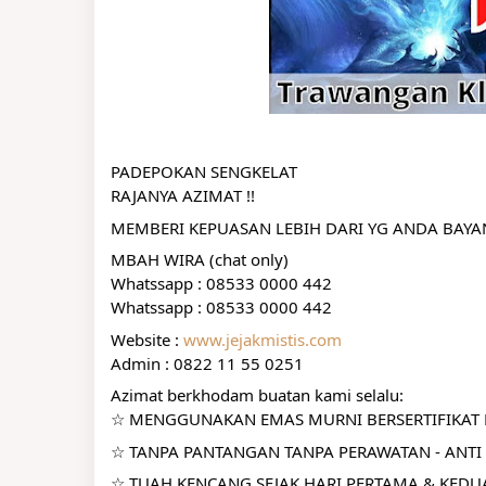
PADEPOKAN SENGKELAT
RAJANYA AZIMAT !!
MEMBERI KEPUASAN LEBIH DARI YG ANDA BAY
MBAH WIRA (chat only)
Whatssapp : 08533 0000 442
Whatssapp : 08533 0000 442
Website : 
www.jejakmistis.com
Admin : 0822 11 55 0251
Azimat berkhodam buatan kami selalu:
☆ MENGGUNAKAN EMAS MURNI BERSERTIFIKAT R
☆ TANPA PANTANGAN TANPA PERAWATAN - ANTI 
☆ TUAH KENCANG SEJAK HARI PERTAMA & KEDUA