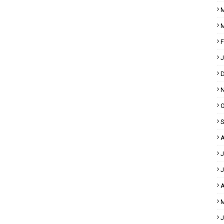
M
M
F
J
D
N
O
S
A
J
J
A
M
J