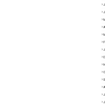
J
J
M
A
M
F
J
D
N
O
S
A
J
J