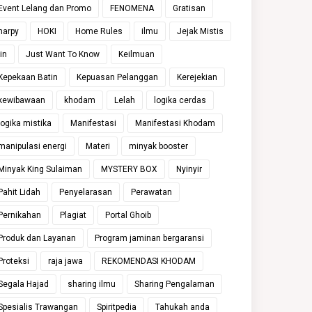
Event Lelang dan Promo
FENOMENA
Gratisan
harpy
HOKI
Home Rules
ilmu
Jejak Mistis
jin
Just Want To Know
Keilmuan
Kepekaan Batin
Kepuasan Pelanggan
Kerejekian
kewibawaan
khodam
Lelah
logika cerdas
logika mistika
Manifestasi
Manifestasi Khodam
manipulasi energi
Materi
minyak booster
Minyak King Sulaiman
MYSTERY BOX
Nyinyir
Pahit Lidah
Penyelarasan
Perawatan
Pernikahan
Plagiat
Portal Ghoib
Produk dan Layanan
Program jaminan bergaransi
Proteksi
raja jawa
REKOMENDASI KHODAM
Segala Hajad
sharing ilmu
Sharing Pengalaman
Spesialis Trawangan
Spiritpedia
Tahukah anda