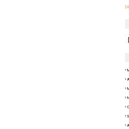
Di
M
A
M
N
O
S
A