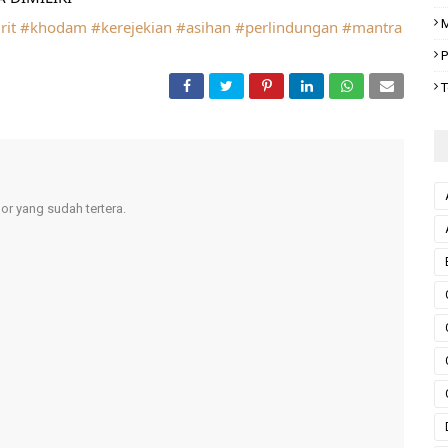
M
rit
#khodam
#kerejekian
#asihan
#perlindungan
#mantra
P
T
r yang sudah tertera.