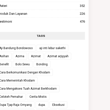
ateri
352
roduk Dan Layanan
226
estimoni
476
TAGS
Aji Bandung Bondowoso
aji inti lebur sakethi
Asihan
Azima
Azimat
Azimat arjiyyah
Benefit
Bolo Sewu
Bonding
Cara Berkomunikasi Dengan Khodam
Cara Memerintah Khodam
Cara Mengakses Tuah Azimat Berkhodam
Celoteh Pemahar
Cerita Mistis
Dupa Tjap Raja Omyang
dupa.
Eksekusi