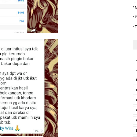
M
P
T