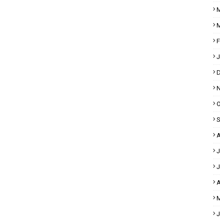
M
M
F
J
D
N
O
S
A
J
J
A
M
J