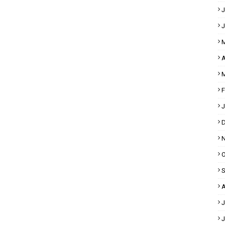
J
J
M
A
M
F
J
D
N
O
S
A
J
J