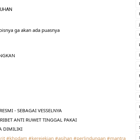
TUHAN
abisnya ga akan ada puasnya
ANGKAN
ESMI - SEBAGAI VESSELNYA
RIBET ANTI RUWET TINGGAL PAKAI
 DIMILIKI
rit
#khodam
#kerejekian
#asihan
#perlindungan
#mantra