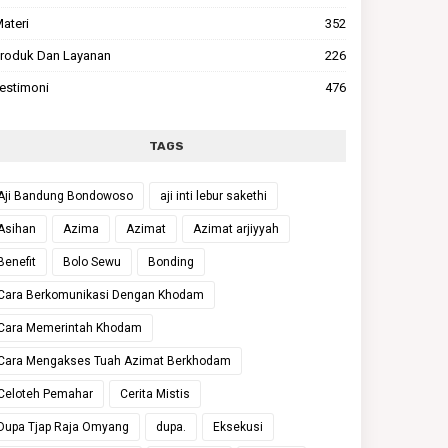
ateri
352
roduk Dan Layanan
226
estimoni
476
TAGS
Aji Bandung Bondowoso
aji inti lebur sakethi
Asihan
Azima
Azimat
Azimat arjiyyah
Benefit
Bolo Sewu
Bonding
Cara Berkomunikasi Dengan Khodam
Cara Memerintah Khodam
Cara Mengakses Tuah Azimat Berkhodam
Celoteh Pemahar
Cerita Mistis
Dupa Tjap Raja Omyang
dupa.
Eksekusi