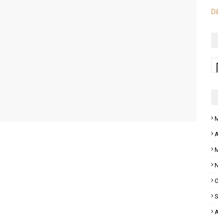
Di
M
A
M
N
O
S
A