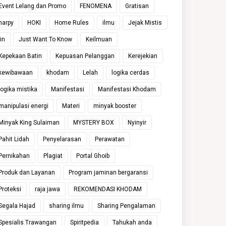
Event Lelang dan Promo
FENOMENA
Gratisan
harpy
HOKI
Home Rules
ilmu
Jejak Mistis
jin
Just Want To Know
Keilmuan
Kepekaan Batin
Kepuasan Pelanggan
Kerejekian
kewibawaan
khodam
Lelah
logika cerdas
logika mistika
Manifestasi
Manifestasi Khodam
manipulasi energi
Materi
minyak booster
Minyak King Sulaiman
MYSTERY BOX
Nyinyir
Pahit Lidah
Penyelarasan
Perawatan
Pernikahan
Plagiat
Portal Ghoib
Produk dan Layanan
Program jaminan bergaransi
Proteksi
raja jawa
REKOMENDASI KHODAM
Segala Hajad
sharing ilmu
Sharing Pengalaman
Spesialis Trawangan
Spiritpedia
Tahukah anda