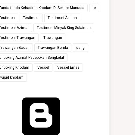
Tanda-tanda Kehadiran Khodam Di Sekitar Manusia
te
Testimon
Testimoni
Testimoni Asihan
Testimoni Azimat
Testimoni Minyak King Sulaiman
Testimoni Trawangan
Trawangan
Trawangan Badan
Trawangan Benda
uang
Unboxing Azimat Padepokan Sengkelat
Unboxing Khodam
Vessel
Vessel Emas
wujud khodam