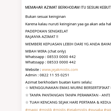
MEMAHAR AZIMAT BERKHODAM ITU SESUAI KEBU
Bukan sesuai keinginan
Karena kalau nuruti keinginan yaa ga akan ada h
PADEPOKAN SENGKELAT
RAJANYA AZIMAT !!
MEMBERI KEPUASAN LEBIH DARI YG ANDA BAY
MBAH WIRA (chat only)
Whatssapp : 08533 0000 442
Whatssapp : 08533 0000 442
Website : 
www.jejakmistis.com
Admin : 0822 11 55 0251
Azimat berkhodam buatan kami selalu:
☆ MENGGUNAKAN EMAS MURNI BERSERTIFIKAT R
☆ TANPA PANTANGAN TANPA PERAWATAN - ANTI 
☆ TUAH KENCANG SEJAK HARI PERTAMA & KEDUA
#magic
#mistik
#mistis
#jejakmistis
#pusaka
#spi