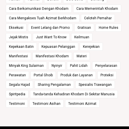
Cara Berkomunikasi Dengan Khodam
Cara Memerintah Khodam
Cara Mengakses Tuah Azimat Berkhodam
Celoteh Pemahar
Eksekusi
Event Lelang dan Promo
Gratisan
Home Rules
Jejak Mistis
Just Want To Know
Keilmuan
Kepekaan Batin
Kepuasan Pelanggan
Kerejekian
Manifestasi
Manifestasi Khodam
Materi
Minyak King Sulaiman
Nyinyir
Pahit Lidah
Penyelarasan
Perawatan
Portal Ghoib
Produk dan Layanan
Proteksi
Segala Hajad
Sharing Pengalaman
Spesialis Trawangan
Spiritpedia
Tanda-tanda Kehadiran Khodam Di Sekitar Manusia
Testimoni
Testimoni Asihan
Testimoni Azimat