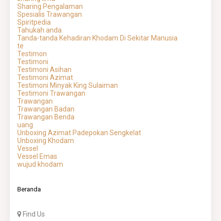
Sharing Pengalaman
Spesialis Trawangan
Spiritpedia
Tahukah anda
Tanda-tanda Kehadiran Khodam Di Sekitar Manusia
te
Testimon
Testimoni
Testimoni Asihan
Testimoni Azimat
Testimoni Minyak King Sulaiman
Testimoni Trawangan
Trawangan
Trawangan Badan
Trawangan Benda
uang
Unboxing Azimat Padepokan Sengkelat
Unboxing Khodam
Vessel
Vessel Emas
wujud khodam
Beranda
Find Us