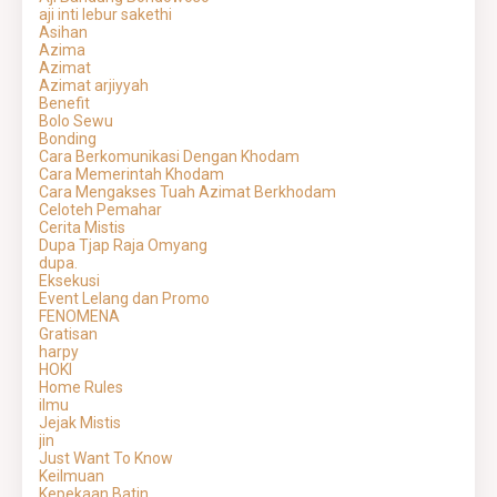
aji inti lebur sakethi
Asihan
Azima
Azimat
Azimat arjiyyah
Benefit
Bolo Sewu
Bonding
Cara Berkomunikasi Dengan Khodam
Cara Memerintah Khodam
Cara Mengakses Tuah Azimat Berkhodam
Celoteh Pemahar
Cerita Mistis
Dupa Tjap Raja Omyang
dupa.
Eksekusi
Event Lelang dan Promo
FENOMENA
Gratisan
harpy
HOKI
Home Rules
ilmu
Jejak Mistis
jin
Just Want To Know
Keilmuan
Kepekaan Batin