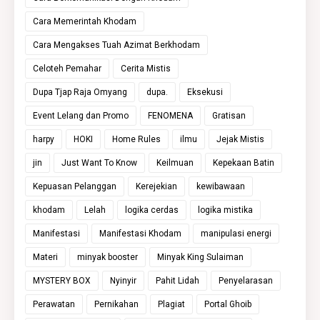
Cara Memerintah Khodam
Cara Mengakses Tuah Azimat Berkhodam
Celoteh Pemahar
Cerita Mistis
Dupa Tjap Raja Omyang
dupa.
Eksekusi
Event Lelang dan Promo
FENOMENA
Gratisan
harpy
HOKI
Home Rules
ilmu
Jejak Mistis
jin
Just Want To Know
Keilmuan
Kepekaan Batin
Kepuasan Pelanggan
Kerejekian
kewibawaan
khodam
Lelah
logika cerdas
logika mistika
Manifestasi
Manifestasi Khodam
manipulasi energi
Materi
minyak booster
Minyak King Sulaiman
MYSTERY BOX
Nyinyir
Pahit Lidah
Penyelarasan
Perawatan
Pernikahan
Plagiat
Portal Ghoib