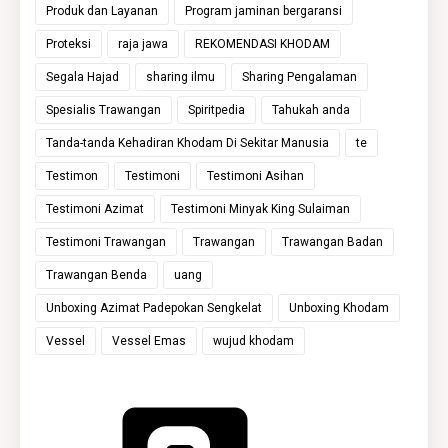
Produk dan Layanan
Program jaminan bergaransi
Proteksi
raja jawa
REKOMENDASI KHODAM
Segala Hajad
sharing ilmu
Sharing Pengalaman
Spesialis Trawangan
Spiritpedia
Tahukah anda
Tanda-tanda Kehadiran Khodam Di Sekitar Manusia
te
Testimon
Testimoni
Testimoni Asihan
Testimoni Azimat
Testimoni Minyak King Sulaiman
Testimoni Trawangan
Trawangan
Trawangan Badan
Trawangan Benda
uang
Unboxing Azimat Padepokan Sengkelat
Unboxing Khodam
Vessel
Vessel Emas
wujud khodam