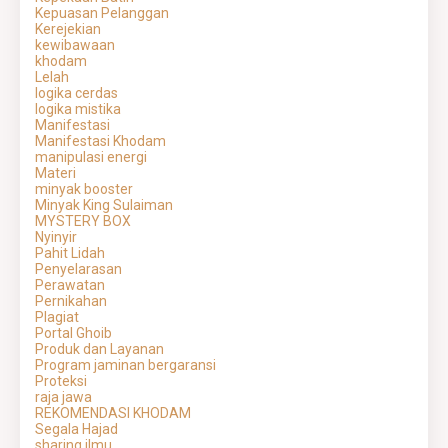
Kepuasan Pelanggan
Kerejekian
kewibawaan
khodam
Lelah
logika cerdas
logika mistika
Manifestasi
Manifestasi Khodam
manipulasi energi
Materi
minyak booster
Minyak King Sulaiman
MYSTERY BOX
Nyinyir
Pahit Lidah
Penyelarasan
Perawatan
Pernikahan
Plagiat
Portal Ghoib
Produk dan Layanan
Program jaminan bergaransi
Proteksi
raja jawa
REKOMENDASI KHODAM
Segala Hajad
sharing ilmu