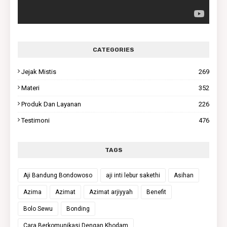
CATEGORIES
Jejak Mistis
269
Materi
352
Produk Dan Layanan
226
Testimoni
476
TAGS
Aji Bandung Bondowoso
aji inti lebur sakethi
Asihan
Azima
Azimat
Azimat arjiyyah
Benefit
Bolo Sewu
Bonding
Cara Berkomunikasi Dengan Khodam