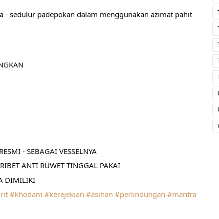
asa - sedulur padepokan dalam menggunakan azimat pahit 
ANGKAN
ESMI - SEBAGAI VESSELNYA
RIBET ANTI RUWET TINGGAL PAKAI
 DIMILIKI
rit
#khodam
#kerejekian
#asihan
#perlindungan
#mantra