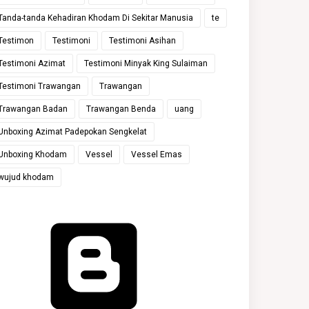
Tanda-tanda Kehadiran Khodam Di Sekitar Manusia
te
Testimon
Testimoni
Testimoni Asihan
Testimoni Azimat
Testimoni Minyak King Sulaiman
Testimoni Trawangan
Trawangan
Trawangan Badan
Trawangan Benda
uang
Unboxing Azimat Padepokan Sengkelat
Unboxing Khodam
Vessel
Vessel Emas
wujud khodam