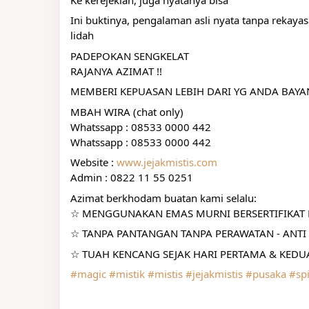
Ini buktinya, pengalaman asli nyata tanpa rekay
lidah
PADEPOKAN SENGKELAT
RAJANYA AZIMAT !!
MEMBERI KEPUASAN LEBIH DARI YG ANDA BAY
MBAH WIRA (chat only)
Whatssapp : 08533 0000 442
Whatssapp : 08533 0000 442
Website : 
www.jejakmistis.com
Admin : 0822 11 55 0251
Azimat berkhodam buatan kami selalu:
☆ MENGGUNAKAN EMAS MURNI BERSERTIFIKAT R
☆ TANPA PANTANGAN TANPA PERAWATAN - ANTI 
☆ TUAH KENCANG SEJAK HARI PERTAMA & KEDUA
#magic
#mistik
#mistis
#jejakmistis
#pusaka
#spi