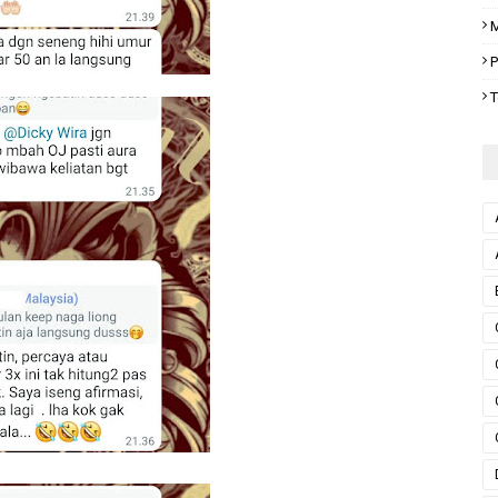
M
P
T