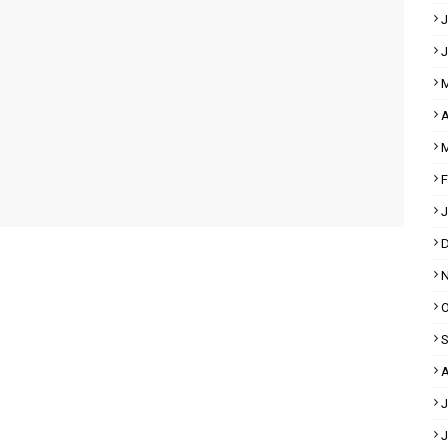
J
J
M
A
M
F
J
D
N
O
S
A
J
J