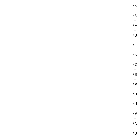
M
M
F
J
D
N
O
S
A
J
J
A
M
J