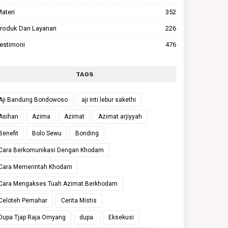
ateri
352
roduk Dan Layanan
226
estimoni
476
TAGS
Aji Bandung Bondowoso
aji inti lebur sakethi
Asihan
Azima
Azimat
Azimat arjiyyah
Benefit
Bolo Sewu
Bonding
Cara Berkomunikasi Dengan Khodam
Cara Memerintah Khodam
Cara Mengakses Tuah Azimat Berkhodam
Celoteh Pemahar
Cerita Mistis
Dupa Tjap Raja Omyang
dupa.
Eksekusi