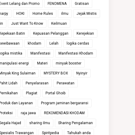
Event Lelang dan Promo
FENOMENA
Gratisan
harpy
HOKI
Home Rules
ilmu
Jejak Mistis
jin
Just Want To Know
Keilmuan
Kepekaan Batin
Kepuasan Pelanggan
Kerejekian
kewibawaan
khodam
Lelah
logika cerdas
logika mistika
Manifestasi
Manifestasi Khodam
manipulasi energi
Materi
minyak booster
Minyak King Sulaiman
MYSTERY BOX
Nyinyir
Pahit Lidah
Penyelarasan
Perawatan
Pernikahan
Plagiat
Portal Ghoib
Produk dan Layanan
Program jaminan bergaransi
Proteksi
raja jawa
REKOMENDASI KHODAM
Segala Hajad
sharing ilmu
Sharing Pengalaman
Spesialis Trawangan
Spiritpedia
Tahukah anda