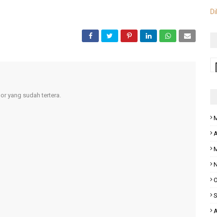
Di
r yang sudah tertera.
M
A
M
N
O
S
A