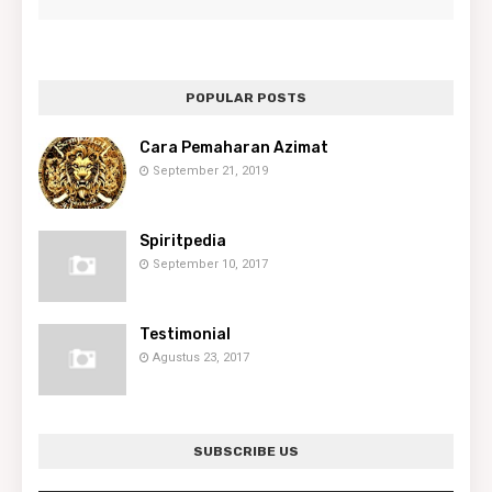
POPULAR POSTS
Cara Pemaharan Azimat
September 21, 2019
Spiritpedia
September 10, 2017
Testimonial
Agustus 23, 2017
SUBSCRIBE US