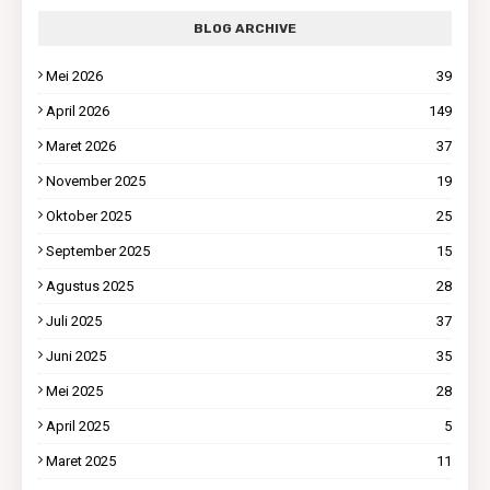
BLOG ARCHIVE
Mei 2026
39
April 2026
149
Maret 2026
37
November 2025
19
Oktober 2025
25
September 2025
15
Agustus 2025
28
Juli 2025
37
Juni 2025
35
Mei 2025
28
April 2025
5
Maret 2025
11