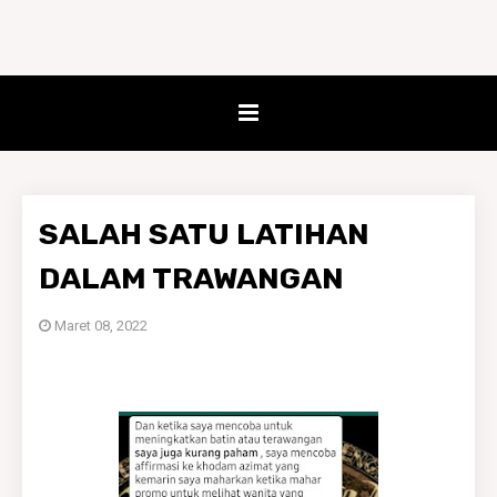
SALAH SATU LATIHAN
DALAM TRAWANGAN
Maret 08, 2022