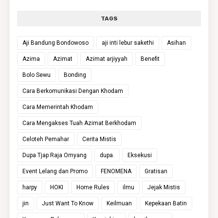
TAGS
Aji Bandung Bondowoso
aji inti lebur sakethi
Asihan
Azima
Azimat
Azimat arjiyyah
Benefit
Bolo Sewu
Bonding
Cara Berkomunikasi Dengan Khodam
Cara Memerintah Khodam
Cara Mengakses Tuah Azimat Berkhodam
Celoteh Pemahar
Cerita Mistis
Dupa Tjap Raja Omyang
dupa.
Eksekusi
Event Lelang dan Promo
FENOMENA
Gratisan
harpy
HOKI
Home Rules
ilmu
Jejak Mistis
jin
Just Want To Know
Keilmuan
Kepekaan Batin