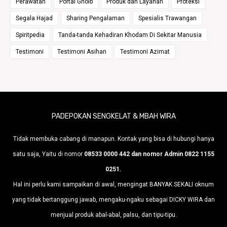
Perawatan
Portal Ghoib
Produk dan Layanan
Proteksi
Segala Hajad
Sharing Pengalaman
Spesialis Trawangan
Spiritpedia
Tanda-tanda Kehadiran Khodam Di Sekitar Manusia
Testimoni
Testimoni Asihan
Testimoni Azimat
PADEPOKAN SENGKELAT & MBAH WIRA
Tidak membuka cabang di manapun. Kontak yang bisa di hubungi hanya
satu saja, Yaitu di nomor
08533 0000 442 dan nomor Admin 0822 1155
0251.
Hal ini perlu kami sampaikan di awal, mengingat BANYAK SEKALI oknum
yang tidak bertanggung jawab, mengaku-ngaku sebagai DICKY WIRA dan
menjual produk abal-abal, palsu, dan tipu-tipu.