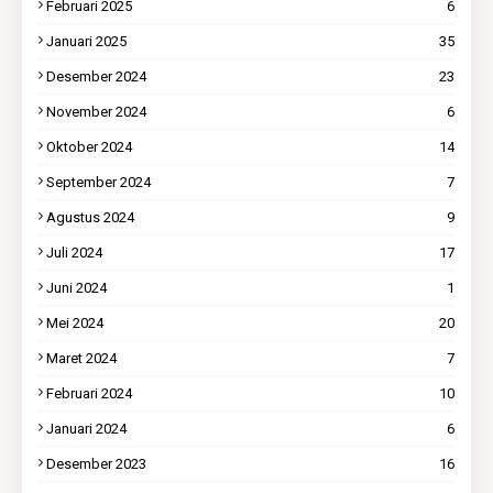
Februari 2025
6
Januari 2025
35
Desember 2024
23
November 2024
6
Oktober 2024
14
September 2024
7
Agustus 2024
9
Juli 2024
17
Juni 2024
1
Mei 2024
20
Maret 2024
7
Februari 2024
10
Januari 2024
6
Desember 2023
16