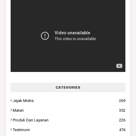
CATEGORIES
Jejak Mistis
269
Materi
352
Produk Dan Layanan
226
Testimoni
476