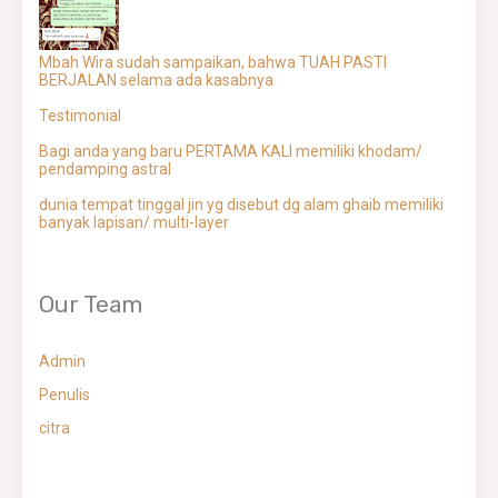
Mbah Wira sudah sampaikan, bahwa TUAH PASTI
BERJALAN selama ada kasabnya
Testimonial
Bagi anda yang baru PERTAMA KALI memiliki khodam/
pendamping astral
dunia tempat tinggal jin yg disebut dg alam ghaib memiliki
banyak lapisan/ multi-layer
Our Team
Admin
Penulis
citra