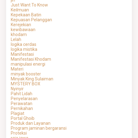
jin
Just Want To Know
Keilmuan
Kepekaan Batin
Kepuasan Pelanggan
Kerejekian
kewibawaan
khodam
Lelah
logika cerdas
logika mistika
Manifestasi
Manifestasi Khodam
manipulasi energi
Materi
minyak booster
Minyak King Sulaiman
MYSTERY BOX
Nyinyir
Pahit Lidah
Penyelarasan
Perawatan
Pernikahan
Plagiat
Portal Ghoib
Produk dan Layanan
Program jaminan bergaransi
Proteksi