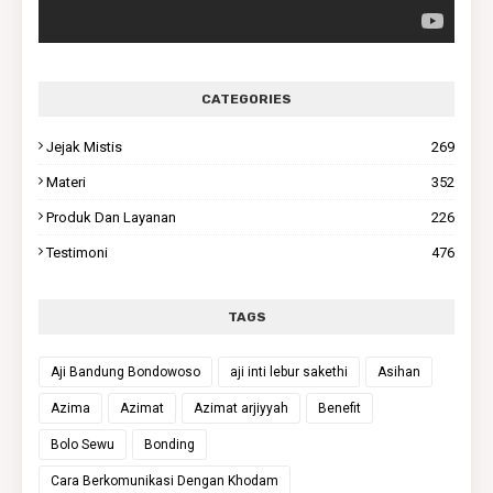
CATEGORIES
Jejak Mistis
269
Materi
352
Produk Dan Layanan
226
Testimoni
476
TAGS
Aji Bandung Bondowoso
aji inti lebur sakethi
Asihan
Azima
Azimat
Azimat arjiyyah
Benefit
Bolo Sewu
Bonding
Cara Berkomunikasi Dengan Khodam