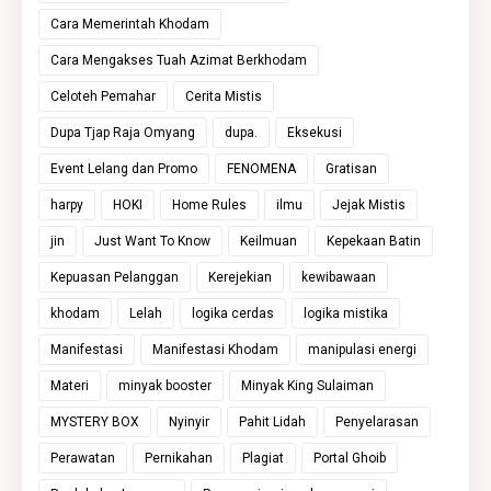
Cara Memerintah Khodam
Cara Mengakses Tuah Azimat Berkhodam
Celoteh Pemahar
Cerita Mistis
Dupa Tjap Raja Omyang
dupa.
Eksekusi
Event Lelang dan Promo
FENOMENA
Gratisan
harpy
HOKI
Home Rules
ilmu
Jejak Mistis
jin
Just Want To Know
Keilmuan
Kepekaan Batin
Kepuasan Pelanggan
Kerejekian
kewibawaan
khodam
Lelah
logika cerdas
logika mistika
Manifestasi
Manifestasi Khodam
manipulasi energi
Materi
minyak booster
Minyak King Sulaiman
MYSTERY BOX
Nyinyir
Pahit Lidah
Penyelarasan
Perawatan
Pernikahan
Plagiat
Portal Ghoib