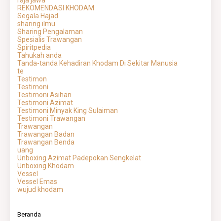
raja jawa
REKOMENDASI KHODAM
Segala Hajad
sharing ilmu
Sharing Pengalaman
Spesialis Trawangan
Spiritpedia
Tahukah anda
Tanda-tanda Kehadiran Khodam Di Sekitar Manusia
te
Testimon
Testimoni
Testimoni Asihan
Testimoni Azimat
Testimoni Minyak King Sulaiman
Testimoni Trawangan
Trawangan
Trawangan Badan
Trawangan Benda
uang
Unboxing Azimat Padepokan Sengkelat
Unboxing Khodam
Vessel
Vessel Emas
wujud khodam
Beranda