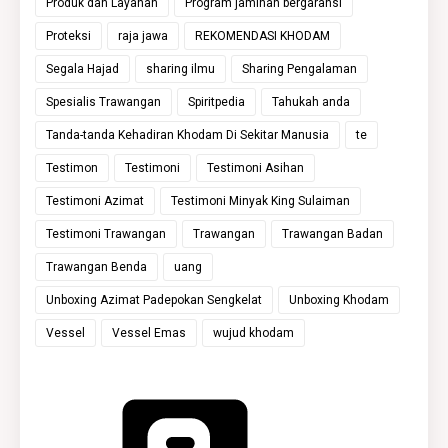
Produk dan Layanan
Program jaminan bergaransi
Proteksi
raja jawa
REKOMENDASI KHODAM
Segala Hajad
sharing ilmu
Sharing Pengalaman
Spesialis Trawangan
Spiritpedia
Tahukah anda
Tanda-tanda Kehadiran Khodam Di Sekitar Manusia
te
Testimon
Testimoni
Testimoni Asihan
Testimoni Azimat
Testimoni Minyak King Sulaiman
Testimoni Trawangan
Trawangan
Trawangan Badan
Trawangan Benda
uang
Unboxing Azimat Padepokan Sengkelat
Unboxing Khodam
Vessel
Vessel Emas
wujud khodam