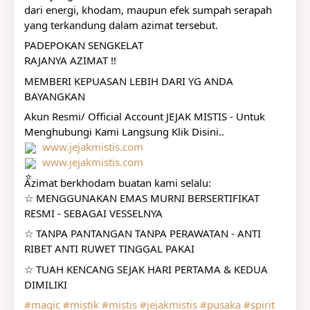
dari energi, khodam, maupun efek sumpah serapah 
yang terkandung dalam azimat tersebut.
PADEPOKAN SENGKELAT
RAJANYA AZIMAT !!
MEMBERI KEPUASAN LEBIH DARI YG ANDA 
BAYANGKAN
Akun Resmi/ Official Account JEJAK MISTIS - Untuk 
Menghubungi Kami Langsung Klik Disini..
www.jejakmistis.com
www.jejakmistis.com
Azimat berkhodam buatan kami selalu:
☆ MENGGUNAKAN EMAS MURNI BERSERTIFIKAT 
RESMI - SEBAGAI VESSELNYA
☆ TANPA PANTANGAN TANPA PERAWATAN - ANTI 
RIBET ANTI RUWET TINGGAL PAKAI
☆ TUAH KENCANG SEJAK HARI PERTAMA & KEDUA 
DIMILIKI
#magic
#mistik
#mistis
#jejakmistis
#pusaka
#spirit