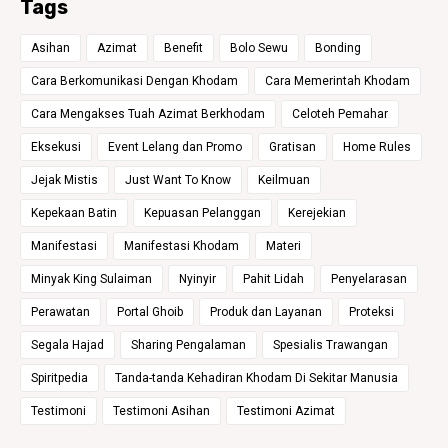
Tags
Asihan
Azimat
Benefit
Bolo Sewu
Bonding
Cara Berkomunikasi Dengan Khodam
Cara Memerintah Khodam
Cara Mengakses Tuah Azimat Berkhodam
Celoteh Pemahar
Eksekusi
Event Lelang dan Promo
Gratisan
Home Rules
Jejak Mistis
Just Want To Know
Keilmuan
Kepekaan Batin
Kepuasan Pelanggan
Kerejekian
Manifestasi
Manifestasi Khodam
Materi
Minyak King Sulaiman
Nyinyir
Pahit Lidah
Penyelarasan
Perawatan
Portal Ghoib
Produk dan Layanan
Proteksi
Segala Hajad
Sharing Pengalaman
Spesialis Trawangan
Spiritpedia
Tanda-tanda Kehadiran Khodam Di Sekitar Manusia
Testimoni
Testimoni Asihan
Testimoni Azimat