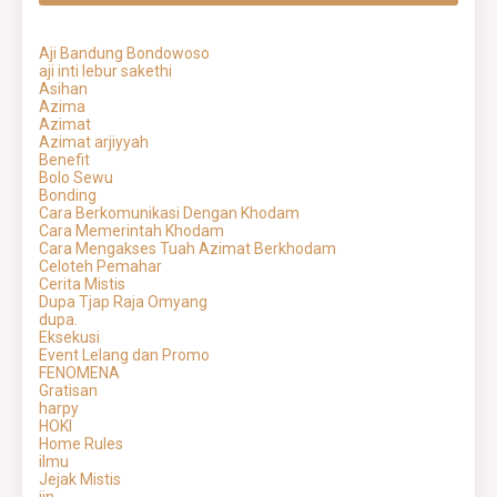
Aji Bandung Bondowoso
aji inti lebur sakethi
Asihan
Azima
Azimat
Azimat arjiyyah
Benefit
Bolo Sewu
Bonding
Cara Berkomunikasi Dengan Khodam
Cara Memerintah Khodam
Cara Mengakses Tuah Azimat Berkhodam
Celoteh Pemahar
Cerita Mistis
Dupa Tjap Raja Omyang
dupa.
Eksekusi
Event Lelang dan Promo
FENOMENA
Gratisan
harpy
HOKI
Home Rules
ilmu
Jejak Mistis