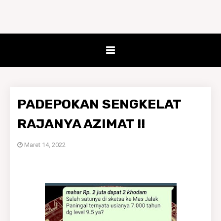
PADEPOKAN SENGKELAT
RAJANYA AZIMAT !!
Maret 14, 2022