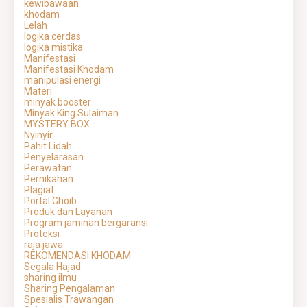
kewibawaan
khodam
Lelah
logika cerdas
logika mistika
Manifestasi
Manifestasi Khodam
manipulasi energi
Materi
minyak booster
Minyak King Sulaiman
MYSTERY BOX
Nyinyir
Pahit Lidah
Penyelarasan
Perawatan
Pernikahan
Plagiat
Portal Ghoib
Produk dan Layanan
Program jaminan bergaransi
Proteksi
raja jawa
REKOMENDASI KHODAM
Segala Hajad
sharing ilmu
Sharing Pengalaman
Spesialis Trawangan