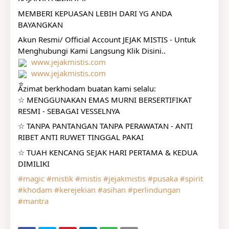
MEMBERI KEPUASAN LEBIH DARI YG ANDA 
BAYANGKAN
Akun Resmi/ Official Account JEJAK MISTIS - Untuk 
Menghubungi Kami Langsung Klik Disini..
www.jejakmistis.com
www.jejakmistis.com
Azimat berkhodam buatan kami selalu:
☆ MENGGUNAKAN EMAS MURNI BERSERTIFIKAT 
RESMI - SEBAGAI VESSELNYA
☆ TANPA PANTANGAN TANPA PERAWATAN - ANTI 
RIBET ANTI RUWET TINGGAL PAKAI
☆ TUAH KENCANG SEJAK HARI PERTAMA & KEDUA 
DIMILIKI
#magic
#mistik
#mistis
#jejakmistis
#pusaka
#spirit
#khodam
#kerejekian
#asihan
#perlindungan
#mantra