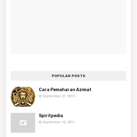
POPULAR POSTS
Cara Pemaharan Azimat
September 21, 2019
Spiritpedia
September 10, 2017