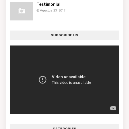
Testimonial
Agustus 23, 2017
SUBSCRIBE US
CATEGORIES