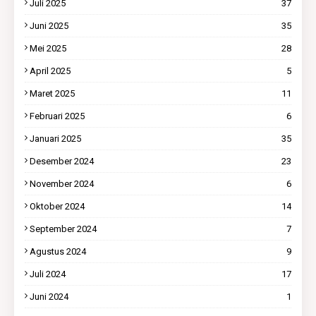
Juli 2025
37
Juni 2025
35
Mei 2025
28
April 2025
5
Maret 2025
11
Februari 2025
6
Januari 2025
35
Desember 2024
23
November 2024
6
Oktober 2024
14
September 2024
7
Agustus 2024
9
Juli 2024
17
Juni 2024
1