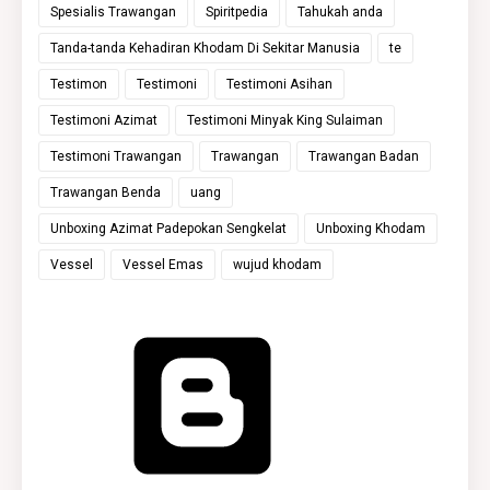
Spesialis Trawangan
Spiritpedia
Tahukah anda
Tanda-tanda Kehadiran Khodam Di Sekitar Manusia
te
Testimon
Testimoni
Testimoni Asihan
Testimoni Azimat
Testimoni Minyak King Sulaiman
Testimoni Trawangan
Trawangan
Trawangan Badan
Trawangan Benda
uang
Unboxing Azimat Padepokan Sengkelat
Unboxing Khodam
Vessel
Vessel Emas
wujud khodam