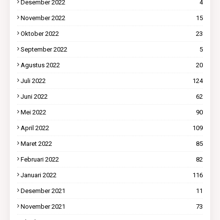
Desember 2022
4
November 2022
15
Oktober 2022
23
September 2022
5
Agustus 2022
20
Juli 2022
124
Juni 2022
62
Mei 2022
90
April 2022
109
Maret 2022
85
Februari 2022
82
Januari 2022
116
Desember 2021
11
November 2021
73