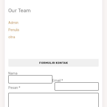
Our Team
Admin
Penulis
citra
FORMULIR KONTAK
Nama
Email
*
Pesan
*