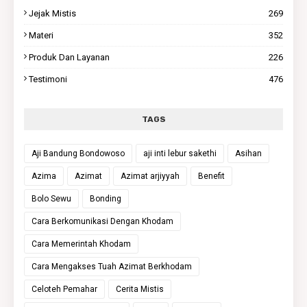
Jejak Mistis
269
Materi
352
Produk Dan Layanan
226
Testimoni
476
TAGS
Aji Bandung Bondowoso
aji inti lebur sakethi
Asihan
Azima
Azimat
Azimat arjiyyah
Benefit
Bolo Sewu
Bonding
Cara Berkomunikasi Dengan Khodam
Cara Memerintah Khodam
Cara Mengakses Tuah Azimat Berkhodam
Celoteh Pemahar
Cerita Mistis