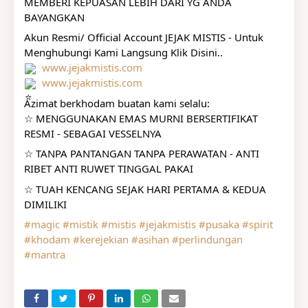
MEMBERI KEPUASAN LEBIH DARI YG ANDA 
BAYANGKAN
Akun Resmi/ Official Account JEJAK MISTIS - Untuk 
Menghubungi Kami Langsung Klik Disini..
www.jejakmistis.com
www.jejakmistis.com
Azimat berkhodam buatan kami selalu:
☆ MENGGUNAKAN EMAS MURNI BERSERTIFIKAT 
RESMI - SEBAGAI VESSELNYA
☆ TANPA PANTANGAN TANPA PERAWATAN - ANTI 
RIBET ANTI RUWET TINGGAL PAKAI
☆ TUAH KENCANG SEJAK HARI PERTAMA & KEDUA 
DIMILIKI
#magic
#mistik
#mistis
#jejakmistis
#pusaka
#spirit
#khodam
#kerejekian
#asihan
#perlindungan
#mantra