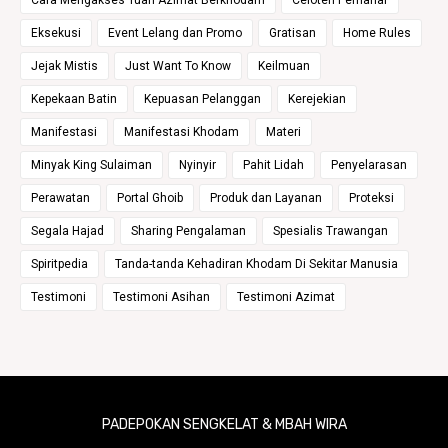
Cara Mengakses Tuah Azimat Berkhodam
Celoteh Pemahar
Eksekusi
Event Lelang dan Promo
Gratisan
Home Rules
Jejak Mistis
Just Want To Know
Keilmuan
Kepekaan Batin
Kepuasan Pelanggan
Kerejekian
Manifestasi
Manifestasi Khodam
Materi
Minyak King Sulaiman
Nyinyir
Pahit Lidah
Penyelarasan
Perawatan
Portal Ghoib
Produk dan Layanan
Proteksi
Segala Hajad
Sharing Pengalaman
Spesialis Trawangan
Spiritpedia
Tanda-tanda Kehadiran Khodam Di Sekitar Manusia
Testimoni
Testimoni Asihan
Testimoni Azimat
PADEPOKAN SENGKELAT & MBAH WIRA