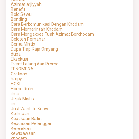
Azimat arjiyyah
Benefit
Bolo Sewu
Bonding
Cara Berkomunikasi Dengan Khodam
Cara Memerintah Khodam
Cara Mengakses Tuah Azimat Berkhodam
Celoteh Pemahar
Cerita Mistis
Dupa Tjap Raja Omyang
dupa.
Eksekusi
Event Lelang dan Promo
FENOMENA
Gratisan
harpy
HOKI
Home Rules
ilmu
Jejak Mistis
jin
Just Want To Know
Keilmuan
Kepekaan Batin
Kepuasan Pelanggan
Kerejekian
kewibawaan
khodam