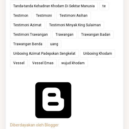
Tanda-tanda Kehadiran Khodam Di Sekitar Manusia
te
Testimon
Testimoni
Testimoni Asihan
Testimoni Azimat
Testimoni Minyak King Sulaiman
Testimoni Trawangan
Trawangan
Trawangan Badan
Trawangan Benda
uang
Unboxing Azimat Padepokan Sengkelat
Unboxing Khodam
Vessel
Vessel Emas
wujud khodam
Diberdayakan oleh Blogger