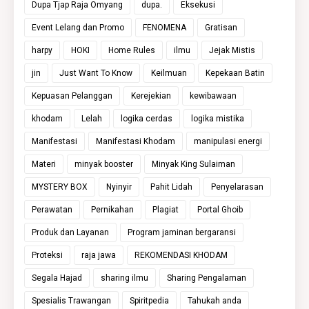
Dupa Tjap Raja Omyang
dupa.
Eksekusi
Event Lelang dan Promo
FENOMENA
Gratisan
harpy
HOKI
Home Rules
ilmu
Jejak Mistis
jin
Just Want To Know
Keilmuan
Kepekaan Batin
Kepuasan Pelanggan
Kerejekian
kewibawaan
khodam
Lelah
logika cerdas
logika mistika
Manifestasi
Manifestasi Khodam
manipulasi energi
Materi
minyak booster
Minyak King Sulaiman
MYSTERY BOX
Nyinyir
Pahit Lidah
Penyelarasan
Perawatan
Pernikahan
Plagiat
Portal Ghoib
Produk dan Layanan
Program jaminan bergaransi
Proteksi
raja jawa
REKOMENDASI KHODAM
Segala Hajad
sharing ilmu
Sharing Pengalaman
Spesialis Trawangan
Spiritpedia
Tahukah anda