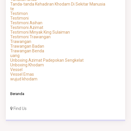
Tanda-tanda Kehadiran Khodam Di Sekitar Manusia
te
Testimon
Testimoni
Testimoni Asihan
Testimoni Azimat
Testimoni Minyak King Sulaiman
Testimoni Trawangan
Trawangan
Trawangan Badan
Trawangan Benda
uang
Unboxing Azimat Padepokan Sengkelat
Unboxing Khodam
Vessel
Vessel Emas
wujud khodam
Beranda
Find Us