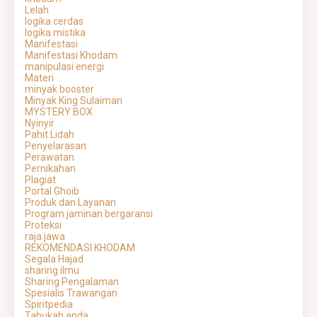
Lelah
logika cerdas
logika mistika
Manifestasi
Manifestasi Khodam
manipulasi energi
Materi
minyak booster
Minyak King Sulaiman
MYSTERY BOX
Nyinyir
Pahit Lidah
Penyelarasan
Perawatan
Pernikahan
Plagiat
Portal Ghoib
Produk dan Layanan
Program jaminan bergaransi
Proteksi
raja jawa
REKOMENDASI KHODAM
Segala Hajad
sharing ilmu
Sharing Pengalaman
Spesialis Trawangan
Spiritpedia
Tahukah anda