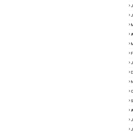
J
J
M
A
M
F
J
D
N
O
S
A
J
J