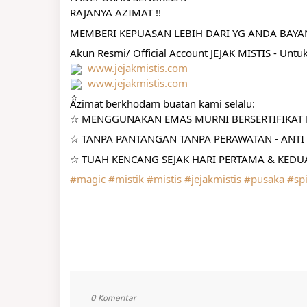
RAJANYA AZIMAT !!
MEMBERI KEPUASAN LEBIH DARI YG ANDA BAY
Akun Resmi/ Official Account JEJAK MISTIS - Untu
www.jejakmistis.com
www.jejakmistis.com
Azimat berkhodam buatan kami selalu:
☆ MENGGUNAKAN EMAS MURNI BERSERTIFIKAT R
☆ TANPA PANTANGAN TANPA PERAWATAN - ANTI 
☆ TUAH KENCANG SEJAK HARI PERTAMA & KEDUA
#magic
#mistik
#mistis
#jejakmistis
#pusaka
#spi
0 Komentar