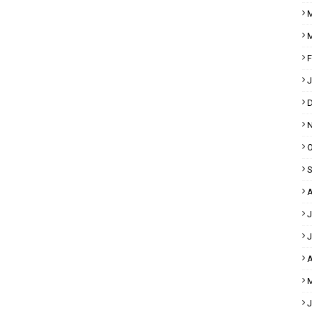
M
M
F
J
D
N
O
S
A
J
J
A
M
J