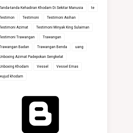
Tanda-tanda Kehadiran Khodam Di Sekitar Manusia
te
Testimon
Testimoni
Testimoni Asihan
Testimoni Azimat
Testimoni Minyak King Sulaiman
Testimoni Trawangan
Trawangan
Trawangan Badan
Trawangan Benda
uang
Unboxing Azimat Padepokan Sengkelat
Unboxing Khodam
Vessel
Vessel Emas
wujud khodam