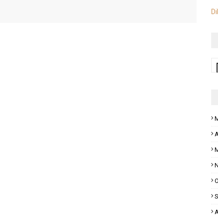
Di
M
A
M
N
O
S
A