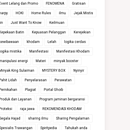
Event Lelang dan Promo
FENOMENA
Gratisan
harpy
HOKI
Home Rules
ilmu
Jejak Mistis
jin
Just Want To Know
Keilmuan
Kepekaan Batin
Kepuasan Pelanggan
Kerejekian
kewibawaan
khodam
Lelah
logika cerdas
logika mistika
Manifestasi
Manifestasi Khodam
manipulasi energi
Materi
minyak booster
Minyak King Sulaiman
MYSTERY BOX
Nyinyir
Pahit Lidah
Penyelarasan
Perawatan
Pernikahan
Plagiat
Portal Ghoib
Produk dan Layanan
Program jaminan bergaransi
Proteksi
raja jawa
REKOMENDASI KHODAM
Segala Hajad
sharing ilmu
Sharing Pengalaman
Spesialis Trawangan
Spiritpedia
Tahukah anda