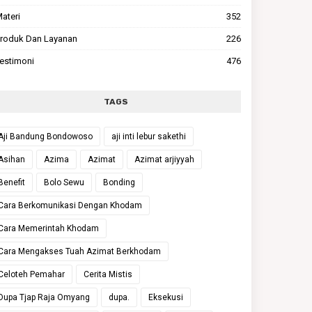
ateri
352
roduk Dan Layanan
226
estimoni
476
TAGS
Aji Bandung Bondowoso
aji inti lebur sakethi
Asihan
Azima
Azimat
Azimat arjiyyah
Benefit
Bolo Sewu
Bonding
Cara Berkomunikasi Dengan Khodam
Cara Memerintah Khodam
Cara Mengakses Tuah Azimat Berkhodam
Celoteh Pemahar
Cerita Mistis
Dupa Tjap Raja Omyang
dupa.
Eksekusi