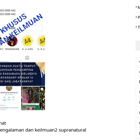
M
P
T
nat
engalaman dan keilmuan2 supranatural