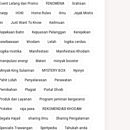
Event Lelang dan Promo
FENOMENA
Gratisan
harpy
HOKI
Home Rules
ilmu
Jejak Mistis
jin
Just Want To Know
Keilmuan
Kepekaan Batin
Kepuasan Pelanggan
Kerejekian
kewibawaan
khodam
Lelah
logika cerdas
logika mistika
Manifestasi
Manifestasi Khodam
manipulasi energi
Materi
minyak booster
Minyak King Sulaiman
MYSTERY BOX
Nyinyir
Pahit Lidah
Penyelarasan
Perawatan
Pernikahan
Plagiat
Portal Ghoib
Produk dan Layanan
Program jaminan bergaransi
Proteksi
raja jawa
REKOMENDASI KHODAM
Segala Hajad
sharing ilmu
Sharing Pengalaman
Spesialis Trawangan
Spiritpedia
Tahukah anda