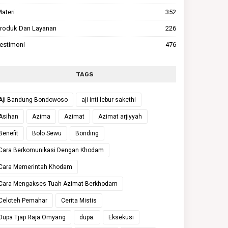
ateri
352
roduk Dan Layanan
226
estimoni
476
TAGS
Aji Bandung Bondowoso
aji inti lebur sakethi
Asihan
Azima
Azimat
Azimat arjiyyah
Benefit
Bolo Sewu
Bonding
Cara Berkomunikasi Dengan Khodam
Cara Memerintah Khodam
Cara Mengakses Tuah Azimat Berkhodam
Celoteh Pemahar
Cerita Mistis
Dupa Tjap Raja Omyang
dupa.
Eksekusi