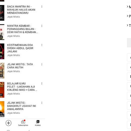
M
P
T