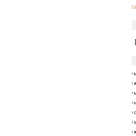
Di
M
A
M
N
O
S
A