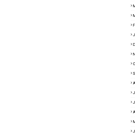
M
M
F
J
D
N
O
S
A
J
J
A
M
J