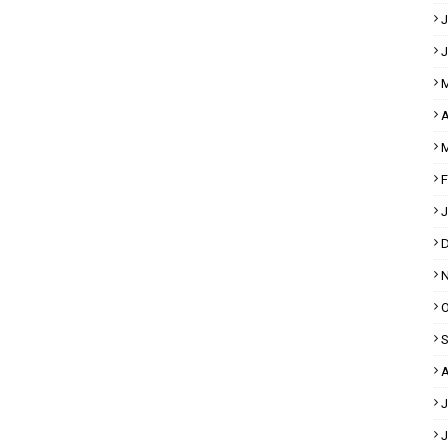
J
J
M
A
M
F
J
D
N
O
S
A
J
J