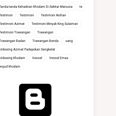
Tanda-tanda Kehadiran Khodam Di Sekitar Manusia
te
Testimon
Testimoni
Testimoni Asihan
Testimoni Azimat
Testimoni Minyak King Sulaiman
Testimoni Trawangan
Trawangan
Trawangan Badan
Trawangan Benda
uang
Unboxing Azimat Padepokan Sengkelat
Unboxing Khodam
Vessel
Vessel Emas
wujud khodam