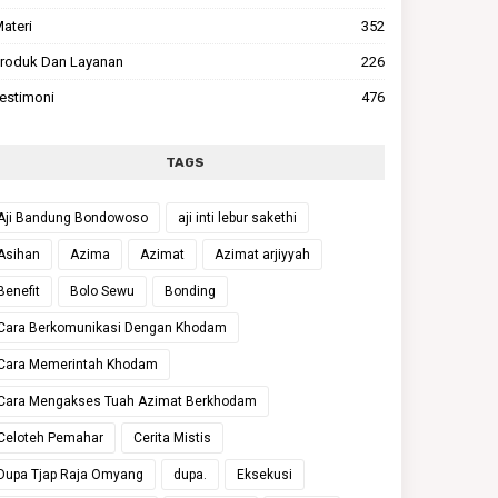
ateri
352
roduk Dan Layanan
226
estimoni
476
TAGS
Aji Bandung Bondowoso
aji inti lebur sakethi
Asihan
Azima
Azimat
Azimat arjiyyah
Benefit
Bolo Sewu
Bonding
Cara Berkomunikasi Dengan Khodam
Cara Memerintah Khodam
Cara Mengakses Tuah Azimat Berkhodam
Celoteh Pemahar
Cerita Mistis
Dupa Tjap Raja Omyang
dupa.
Eksekusi