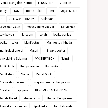
Event Lelang dan Promo
FENOMENA
Gratisan
harpy
HOKI
Home Rules
ilmu
Jejak Mistis
jin
Just Want To Know
Keilmuan
Kepekaan Batin
Kepuasan Pelanggan
Kerejekian
kewibawaan
khodam
Lelah
logika cerdas
logika mistika
Manifestasi
Manifestasi Khodam
manipulasi energi
Materi
minyak booster
Minyak King Sulaiman
MYSTERY BOX
Nyinyir
Pahit Lidah
Penyelarasan
Perawatan
Pernikahan
Plagiat
Portal Ghoib
Produk dan Layanan
Program jaminan bergaransi
Proteksi
raja jawa
REKOMENDASI KHODAM
Segala Hajad
sharing ilmu
Sharing Pengalaman
Spesialis Trawangan
Spiritpedia
Tahukah anda