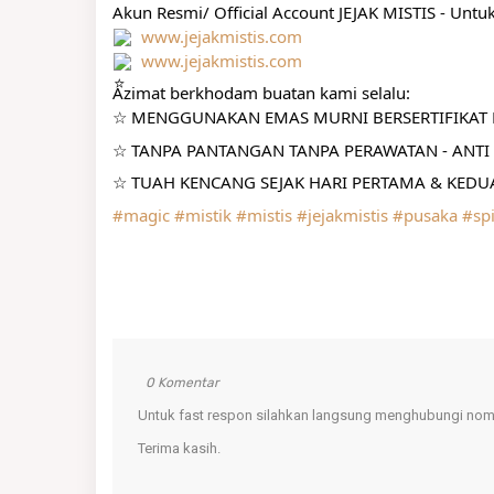
Akun Resmi/ Official Account JEJAK MISTIS - Untu
www.jejakmistis.com
www.jejakmistis.com
Azimat berkhodam buatan kami selalu:
☆ MENGGUNAKAN EMAS MURNI BERSERTIFIKAT R
☆ TANPA PANTANGAN TANPA PERAWATAN - ANTI 
☆ TUAH KENCANG SEJAK HARI PERTAMA & KEDUA
#magic
#mistik
#mistis
#jejakmistis
#pusaka
#spi
0 Komentar
Untuk fast respon silahkan langsung menghubungi nomo
Terima kasih.