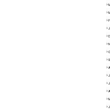
M
M
F
J
D
N
O
S
A
J
J
A
M
J