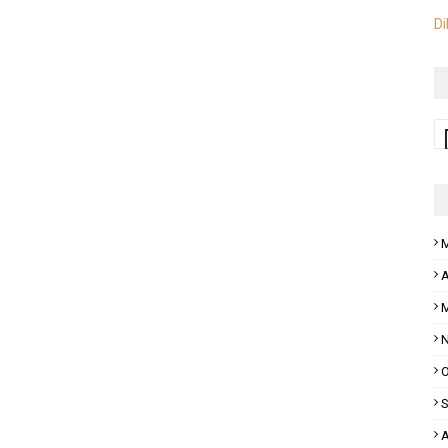
Di
M
A
M
N
O
S
A