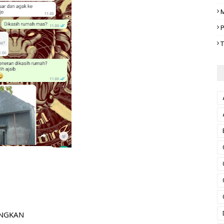
M
P
T
ANGKAN