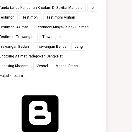
Tanda-tanda Kehadiran Khodam Di Sekitar Manusia
te
Testimon
Testimoni
Testimoni Asihan
Testimoni Azimat
Testimoni Minyak King Sulaiman
Testimoni Trawangan
Trawangan
Trawangan Badan
Trawangan Benda
uang
Unboxing Azimat Padepokan Sengkelat
Unboxing Khodam
Vessel
Vessel Emas
wujud khodam