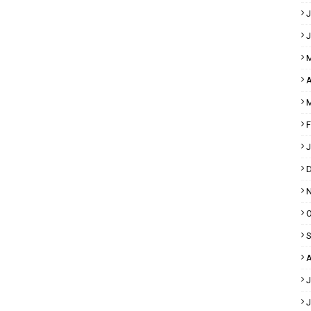
J
J
M
A
M
F
J
D
N
O
S
A
J
J