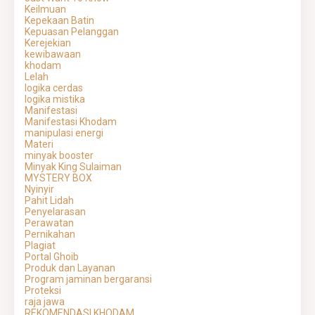
Keilmuan
Kepekaan Batin
Kepuasan Pelanggan
Kerejekian
kewibawaan
khodam
Lelah
logika cerdas
logika mistika
Manifestasi
Manifestasi Khodam
manipulasi energi
Materi
minyak booster
Minyak King Sulaiman
MYSTERY BOX
Nyinyir
Pahit Lidah
Penyelarasan
Perawatan
Pernikahan
Plagiat
Portal Ghoib
Produk dan Layanan
Program jaminan bergaransi
Proteksi
raja jawa
REKOMENDASI KHODAM