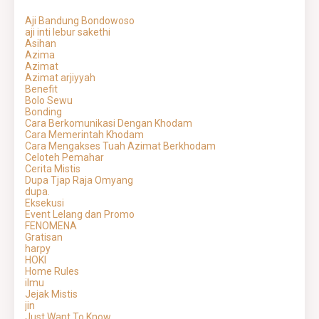
Aji Bandung Bondowoso
aji inti lebur sakethi
Asihan
Azima
Azimat
Azimat arjiyyah
Benefit
Bolo Sewu
Bonding
Cara Berkomunikasi Dengan Khodam
Cara Memerintah Khodam
Cara Mengakses Tuah Azimat Berkhodam
Celoteh Pemahar
Cerita Mistis
Dupa Tjap Raja Omyang
dupa.
Eksekusi
Event Lelang dan Promo
FENOMENA
Gratisan
harpy
HOKI
Home Rules
ilmu
Jejak Mistis
jin
Just Want To Know