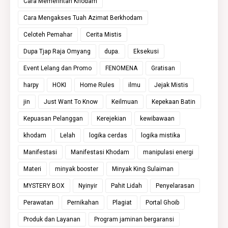
Cara Memerintah Khodam
Cara Mengakses Tuah Azimat Berkhodam
Celoteh Pemahar
Cerita Mistis
Dupa Tjap Raja Omyang
dupa.
Eksekusi
Event Lelang dan Promo
FENOMENA
Gratisan
harpy
HOKI
Home Rules
ilmu
Jejak Mistis
jin
Just Want To Know
Keilmuan
Kepekaan Batin
Kepuasan Pelanggan
Kerejekian
kewibawaan
khodam
Lelah
logika cerdas
logika mistika
Manifestasi
Manifestasi Khodam
manipulasi energi
Materi
minyak booster
Minyak King Sulaiman
MYSTERY BOX
Nyinyir
Pahit Lidah
Penyelarasan
Perawatan
Pernikahan
Plagiat
Portal Ghoib
Produk dan Layanan
Program jaminan bergaransi