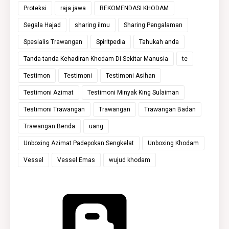
Proteksi
raja jawa
REKOMENDASI KHODAM
Segala Hajad
sharing ilmu
Sharing Pengalaman
Spesialis Trawangan
Spiritpedia
Tahukah anda
Tanda-tanda Kehadiran Khodam Di Sekitar Manusia
te
Testimon
Testimoni
Testimoni Asihan
Testimoni Azimat
Testimoni Minyak King Sulaiman
Testimoni Trawangan
Trawangan
Trawangan Badan
Trawangan Benda
uang
Unboxing Azimat Padepokan Sengkelat
Unboxing Khodam
Vessel
Vessel Emas
wujud khodam