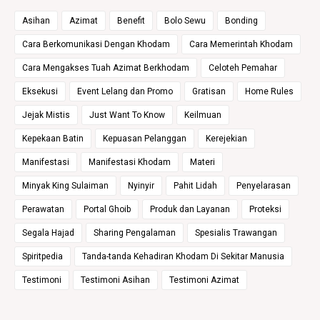
Asihan
Azimat
Benefit
Bolo Sewu
Bonding
Cara Berkomunikasi Dengan Khodam
Cara Memerintah Khodam
Cara Mengakses Tuah Azimat Berkhodam
Celoteh Pemahar
Eksekusi
Event Lelang dan Promo
Gratisan
Home Rules
Jejak Mistis
Just Want To Know
Keilmuan
Kepekaan Batin
Kepuasan Pelanggan
Kerejekian
Manifestasi
Manifestasi Khodam
Materi
Minyak King Sulaiman
Nyinyir
Pahit Lidah
Penyelarasan
Perawatan
Portal Ghoib
Produk dan Layanan
Proteksi
Segala Hajad
Sharing Pengalaman
Spesialis Trawangan
Spiritpedia
Tanda-tanda Kehadiran Khodam Di Sekitar Manusia
Testimoni
Testimoni Asihan
Testimoni Azimat