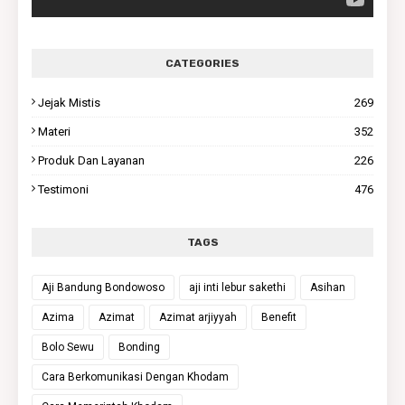
CATEGORIES
Jejak Mistis
269
Materi
352
Produk Dan Layanan
226
Testimoni
476
TAGS
Aji Bandung Bondowoso
aji inti lebur sakethi
Asihan
Azima
Azimat
Azimat arjiyyah
Benefit
Bolo Sewu
Bonding
Cara Berkomunikasi Dengan Khodam