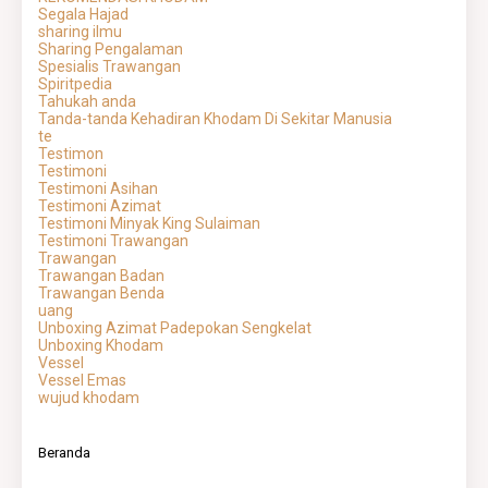
Segala Hajad
sharing ilmu
Sharing Pengalaman
Spesialis Trawangan
Spiritpedia
Tahukah anda
Tanda-tanda Kehadiran Khodam Di Sekitar Manusia
te
Testimon
Testimoni
Testimoni Asihan
Testimoni Azimat
Testimoni Minyak King Sulaiman
Testimoni Trawangan
Trawangan
Trawangan Badan
Trawangan Benda
uang
Unboxing Azimat Padepokan Sengkelat
Unboxing Khodam
Vessel
Vessel Emas
wujud khodam
Beranda