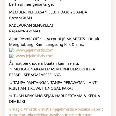
berhasil mengenai target
MEMBERI KEPUASAN LEBIH DARI YG ANDA 
BAYANGKAN
PADEPOKAN SENGKELAT
RAJANYA AZIMAT !!
Akun Resmi/ Official Account JEJAK MISTIS - Untuk 
Menghubungi Kami Langsung Klik Disini..
www.jejakmistis.com
www.jejakmistis.com
Azimat berkhodam buatan kami selalu:
☆ MENGGUNAKAN EMAS MURNI BERSERTIFIKAT 
RESMI - SEBAGAI VESSELNYA
☆ TANPA PANTANGAN TANPA PERAWATAN - ANTI 
RIBET ANTI RUWET TINGGAL PAKAI
☆ TUAH KENCANG SEJAK HARI PERTAMA & KEDUA 
DIMILIKI
#magic
#mistik
#mistis
#jejakmistis
#pusaka
#spirit
#khodam
#kerejekian
#asihan
#perlindungan