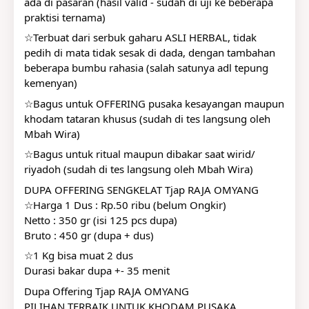
ada di pasaran (hasil valid - sudah di uji ke beberapa 
praktisi ternama)
☆Terbuat dari serbuk gaharu ASLI HERBAL, tidak 
pedih di mata tidak sesak di dada, dengan tambahan 
beberapa bumbu rahasia (salah satunya adl tepung 
kemenyan)
☆Bagus untuk OFFERING pusaka kesayangan maupun 
khodam tataran khusus (sudah di tes langsung oleh 
Mbah Wira)
☆Bagus untuk ritual maupun dibakar saat wirid/ 
riyadoh (sudah di tes langsung oleh Mbah Wira)
DUPA OFFERING SENGKELAT Tjap RAJA OMYANG
☆Harga 1 Dus : Rp.50 ribu (belum Ongkir)
Netto : 350 gr (isi 125 pcs dupa)
Bruto : 450 gr (dupa + dus)
☆1 Kg bisa muat 2 dus
Durasi bakar dupa +- 35 menit
Dupa Offering Tjap RAJA OMYANG
PILIHAN TERBAIK UNTUK KHODAM PUSAKA 