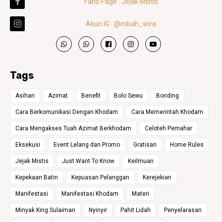
Fans Page : Jejak Mistis
Akun IG : @mbah_wira
Tags
Asihan
Azimat
Benefit
Bolo Sewu
Bonding
Cara Berkomunikasi Dengan Khodam
Cara Memerintah Khodam
Cara Mengakses Tuah Azimat Berkhodam
Celoteh Pemahar
Eksekusi
Event Lelang dan Promo
Gratisan
Home Rules
Jejak Mistis
Just Want To Know
Keilmuan
Kepekaan Batin
Kepuasan Pelanggan
Kerejekian
Manifestasi
Manifestasi Khodam
Materi
Minyak King Sulaiman
Nyinyir
Pahit Lidah
Penyelarasan