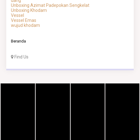
uang
Unboxing Azimat Padepokan Sengkelat
Unboxing Khodam
Vessel
Vessel Emas
wujud khodam
Beranda
Find Us