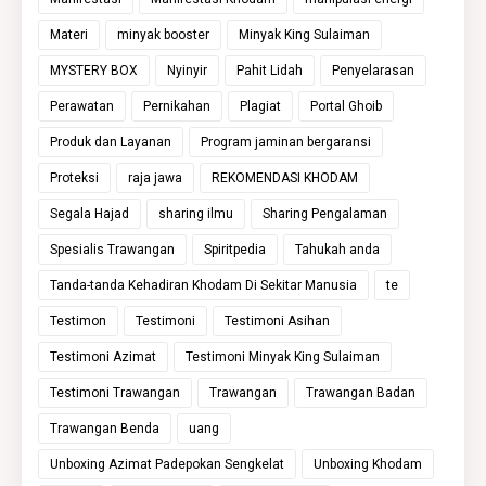
Materi
minyak booster
Minyak King Sulaiman
MYSTERY BOX
Nyinyir
Pahit Lidah
Penyelarasan
Perawatan
Pernikahan
Plagiat
Portal Ghoib
Produk dan Layanan
Program jaminan bergaransi
Proteksi
raja jawa
REKOMENDASI KHODAM
Segala Hajad
sharing ilmu
Sharing Pengalaman
Spesialis Trawangan
Spiritpedia
Tahukah anda
Tanda-tanda Kehadiran Khodam Di Sekitar Manusia
te
Testimon
Testimoni
Testimoni Asihan
Testimoni Azimat
Testimoni Minyak King Sulaiman
Testimoni Trawangan
Trawangan
Trawangan Badan
Trawangan Benda
uang
Unboxing Azimat Padepokan Sengkelat
Unboxing Khodam