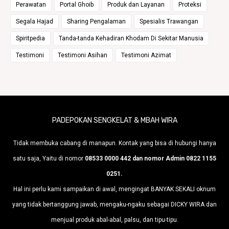
Perawatan
Portal Ghoib
Produk dan Layanan
Proteksi
Segala Hajad
Sharing Pengalaman
Spesialis Trawangan
Spiritpedia
Tanda-tanda Kehadiran Khodam Di Sekitar Manusia
Testimoni
Testimoni Asihan
Testimoni Azimat
PADEPOKAN SENGKELAT & MBAH WIRA
Tidak membuka cabang di manapun. Kontak yang bisa di hubungi hanya
satu saja, Yaitu di nomor
08533 0000 442 dan nomor Admin 0822 1155
0251.
Hal ini perlu kami sampaikan di awal, mengingat BANYAK SEKALI oknum
yang tidak bertanggung jawab, mengaku-ngaku sebagai DICKY WIRA dan
menjual produk abal-abal, palsu, dan tipu-tipu.