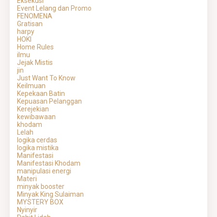
Eksekusi
Event Lelang dan Promo
FENOMENA
Gratisan
harpy
HOKI
Home Rules
ilmu
Jejak Mistis
jin
Just Want To Know
Keilmuan
Kepekaan Batin
Kepuasan Pelanggan
Kerejekian
kewibawaan
khodam
Lelah
logika cerdas
logika mistika
Manifestasi
Manifestasi Khodam
manipulasi energi
Materi
minyak booster
Minyak King Sulaiman
MYSTERY BOX
Nyinyir