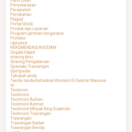
Pahit Lidah
Penyelarasan
Perawatan
Pernikahan
Plagiat
Portal Ghoib
Produk dan Layanan
Program jaminan bergaransi
Proteksi
raja jawa
REKOMENDASI KHODAM
Segala Hajad
sharing ilmu
Sharing Pengalaman
Spesialis Trawangan
Spiritpedia
Tahukah anda
Tanda-tanda Kehadiran Khodam Di Sekitar Manusia
te
Testimon
Testimoni
Testimoni Asihan
Testimoni Azimat
Testimoni Minyak King Sulaiman
Testimoni Trawangan
Trawangan
Trawangan Badan
Trawangan Benda