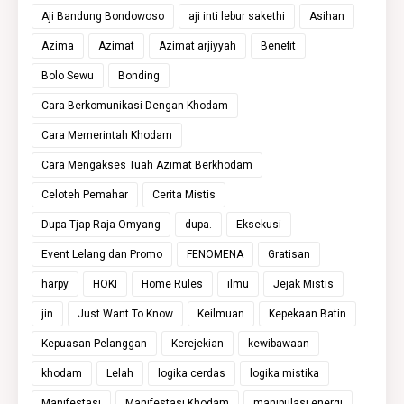
Aji Bandung Bondowoso
aji inti lebur sakethi
Asihan
Azima
Azimat
Azimat arjiyyah
Benefit
Bolo Sewu
Bonding
Cara Berkomunikasi Dengan Khodam
Cara Memerintah Khodam
Cara Mengakses Tuah Azimat Berkhodam
Celoteh Pemahar
Cerita Mistis
Dupa Tjap Raja Omyang
dupa.
Eksekusi
Event Lelang dan Promo
FENOMENA
Gratisan
harpy
HOKI
Home Rules
ilmu
Jejak Mistis
jin
Just Want To Know
Keilmuan
Kepekaan Batin
Kepuasan Pelanggan
Kerejekian
kewibawaan
khodam
Lelah
logika cerdas
logika mistika
Manifestasi
Manifestasi Khodam
manipulasi energi