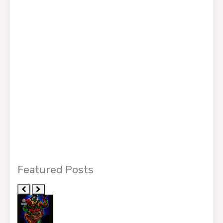
Featured Posts