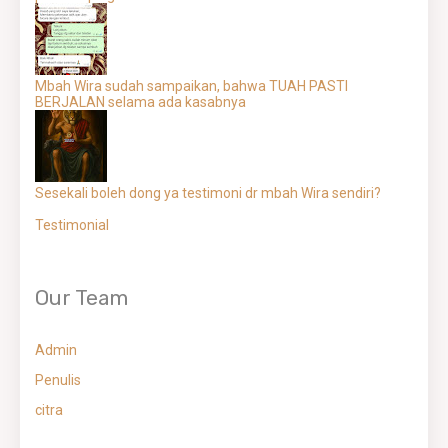
Mbah Wira sudah sampaikan, bahwa TUAH PASTI
BERJALAN selama ada kasabnya
Sesekali boleh dong ya testimoni dr mbah Wira sendiri?
Testimonial
Our Team
Admin
Penulis
citra