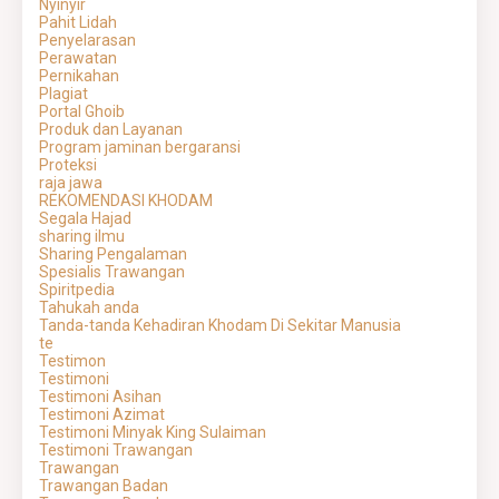
Nyinyir
Pahit Lidah
Penyelarasan
Perawatan
Pernikahan
Plagiat
Portal Ghoib
Produk dan Layanan
Program jaminan bergaransi
Proteksi
raja jawa
REKOMENDASI KHODAM
Segala Hajad
sharing ilmu
Sharing Pengalaman
Spesialis Trawangan
Spiritpedia
Tahukah anda
Tanda-tanda Kehadiran Khodam Di Sekitar Manusia
te
Testimon
Testimoni
Testimoni Asihan
Testimoni Azimat
Testimoni Minyak King Sulaiman
Testimoni Trawangan
Trawangan
Trawangan Badan