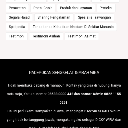
Perawatan
Portal Ghoib
Produk dan Layanan
Proteksi
Segala Hajad
Sharing Pengalaman
Spesialis Trawangan
Spiritpedia
Tanda-tanda Kehadiran Khodam Di Sekitar Manusia
Testimoni
Testimoni Asihan
Testimoni Azimat
PADEPOKAN SENGKELAT & MBAH WIRA
Tidak membuka cabang di manapun. Kontak yang bisa di hubungi hanya
satu saja, Yaitu di nomor
08533 0000 442 dan nomor Admin 0822 1155
0251.
Hal ini perlu kami sampaikan di awal, mengingat BANYAK SEKALI oknum
yang tidak bertanggung jawab, mengaku-ngaku sebagai DICKY WIRA dan