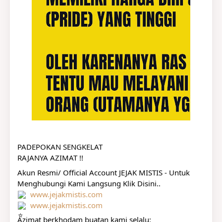
PADEPOKAN SENGKELAT
RAJANYA AZIMAT !!
Akun Resmi/ Official Account JEJAK MISTIS - Untuk 
Menghubungi Kami Langsung Klik Disini..
www.jejakmistis.com
www.jejakmistis.com
Azimat berkhodam buatan kami selalu: