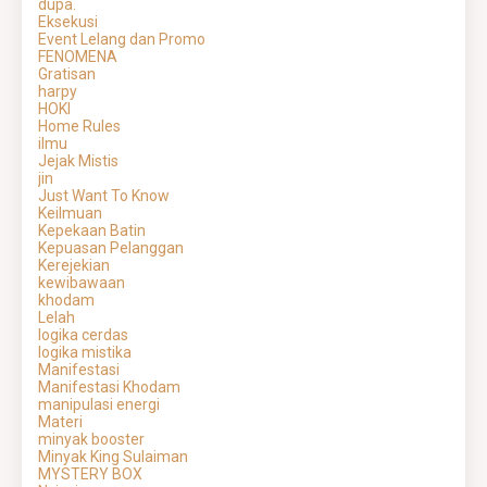
dupa.
Eksekusi
Event Lelang dan Promo
FENOMENA
Gratisan
harpy
HOKI
Home Rules
ilmu
Jejak Mistis
jin
Just Want To Know
Keilmuan
Kepekaan Batin
Kepuasan Pelanggan
Kerejekian
kewibawaan
khodam
Lelah
logika cerdas
logika mistika
Manifestasi
Manifestasi Khodam
manipulasi energi
Materi
minyak booster
Minyak King Sulaiman
MYSTERY BOX