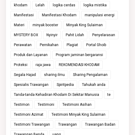
khodam
Lelah
logika cerdas
logika mistika
Manifestasi
Manifestasi Khodam
manipulasi energi
Materi
minyak booster
Minyak King Sulaiman
MYSTERY BOX
Nyinyir
Pahit Lidah
Penyelarasan
Perawatan
Pernikahan
Plagiat
Portal Ghoib
Produk dan Layanan
Program jaminan bergaransi
Proteksi
raja jawa
REKOMENDASI KHODAM
Segala Hajad
sharing ilmu
Sharing Pengalaman
Spesialis Trawangan
Spiritpedia
Tahukah anda
Tanda-tanda Kehadiran Khodam Di Sekitar Manusia
te
Testimon
Testimoni
Testimoni Asihan
Testimoni Azimat
Testimoni Minyak King Sulaiman
Testimoni Trawangan
Trawangan
Trawangan Badan
Trawangan Benda
uang