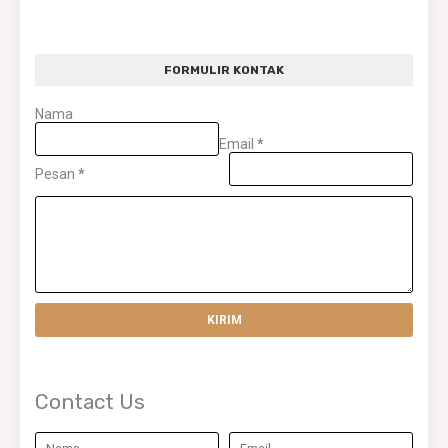
FORMULIR KONTAK
Nama
Email
*
Pesan
*
Contact Us