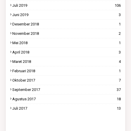
Juli 2019
106
Juni 2019
3
Desember 2018
1
November 2018
2
Mei 2018
1
April 2018
3
Maret 2018
4
Februari 2018
1
Oktober 2017
7
September 2017
37
Agustus 2017
18
Juli 2017
13