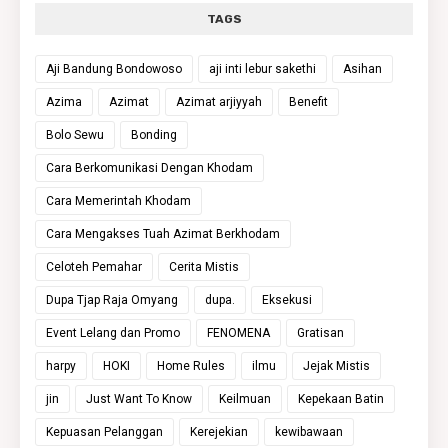
TAGS
Aji Bandung Bondowoso
aji inti lebur sakethi
Asihan
Azima
Azimat
Azimat arjiyyah
Benefit
Bolo Sewu
Bonding
Cara Berkomunikasi Dengan Khodam
Cara Memerintah Khodam
Cara Mengakses Tuah Azimat Berkhodam
Celoteh Pemahar
Cerita Mistis
Dupa Tjap Raja Omyang
dupa.
Eksekusi
Event Lelang dan Promo
FENOMENA
Gratisan
harpy
HOKI
Home Rules
ilmu
Jejak Mistis
jin
Just Want To Know
Keilmuan
Kepekaan Batin
Kepuasan Pelanggan
Kerejekian
kewibawaan