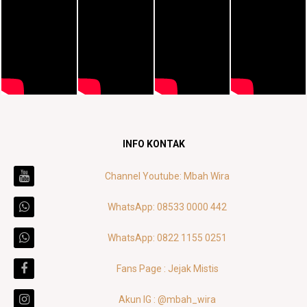
INFO KONTAK
Channel Youtube: Mbah Wira
WhatsApp: 08533 0000 442
WhatsApp: 0822 1155 0251
Fans Page : Jejak Mistis
Akun IG : @mbah_wira