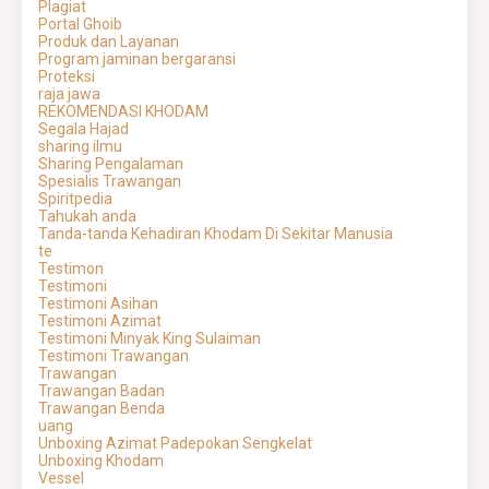
Plagiat
Portal Ghoib
Produk dan Layanan
Program jaminan bergaransi
Proteksi
raja jawa
REKOMENDASI KHODAM
Segala Hajad
sharing ilmu
Sharing Pengalaman
Spesialis Trawangan
Spiritpedia
Tahukah anda
Tanda-tanda Kehadiran Khodam Di Sekitar Manusia
te
Testimon
Testimoni
Testimoni Asihan
Testimoni Azimat
Testimoni Minyak King Sulaiman
Testimoni Trawangan
Trawangan
Trawangan Badan
Trawangan Benda
uang
Unboxing Azimat Padepokan Sengkelat
Unboxing Khodam
Vessel