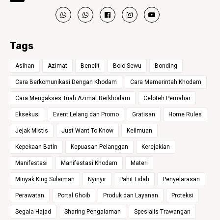
Tags
Asihan
Azimat
Benefit
Bolo Sewu
Bonding
Cara Berkomunikasi Dengan Khodam
Cara Memerintah Khodam
Cara Mengakses Tuah Azimat Berkhodam
Celoteh Pemahar
Eksekusi
Event Lelang dan Promo
Gratisan
Home Rules
Jejak Mistis
Just Want To Know
Keilmuan
Kepekaan Batin
Kepuasan Pelanggan
Kerejekian
Manifestasi
Manifestasi Khodam
Materi
Minyak King Sulaiman
Nyinyir
Pahit Lidah
Penyelarasan
Perawatan
Portal Ghoib
Produk dan Layanan
Proteksi
Segala Hajad
Sharing Pengalaman
Spesialis Trawangan