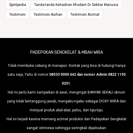
Spiritpedia
Tanda-tanda Kehadiran Khodam Di Sekitar Manusia
Testimoni
Testimoni Asihan
Testimoni Azimat
PADEPOKAN SENGKELAT & MBAH WIRA
Tidak membuka cabang di manapun. Kontak yang bisa di hubungi hanya
satu saja, Yaitu di nomor
08533 0000 442 dan nomor Admin 0822 1155
0251.
Hal ini perlu kami sampaikan di awal, mengingat BANYAK SEKALI oknum
yang tidak bertanggung jawab, mengaku-ngaku sebagai DICKY WIRA dan
menjual produk abal-abal, palsu, dan tipu-tipu.
Hal ini terjadi karena memang azimat produksi dari Padepokan Sengkelat
sangat istimewa sehingga seringkali dipalsukan.