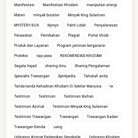
Manifestasi
Manifestasi Khodam
manipulasi energi
Materi
minyak booster
Minyak King Sulaiman
MYSTERY BOX
Nyinyir
Pahit Lidah
Penyelarasan
Perawatan
Pernikahan
Plagiat
Portal Ghoib
Produk dan Layanan
Program jaminan bergaransi
Proteksi
raja jawa
REKOMENDASI KHODAM
Segala Hajad
sharing ilmu
Sharing Pengalaman
Spesialis Trawangan
Spiritpedia
Tahukah anda
Tanda-tanda Kehadiran Khodam Di Sekitar Manusia
te
Testimon
Testimoni
Testimoni Asihan
Testimoni Azimat
Testimoni Minyak King Sulaiman
Testimoni Trawangan
Trawangan
Trawangan Badan
Trawangan Benda
uang
Unboxing Azimat Padepokan Sengkelat
Unboxing Khodam