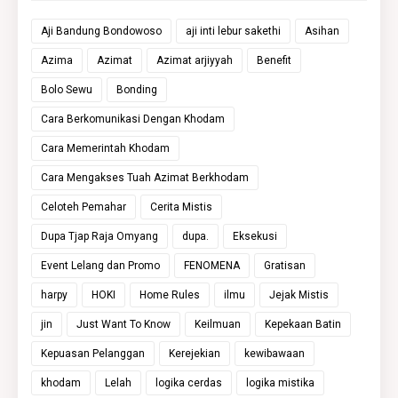
Aji Bandung Bondowoso
aji inti lebur sakethi
Asihan
Azima
Azimat
Azimat arjiyyah
Benefit
Bolo Sewu
Bonding
Cara Berkomunikasi Dengan Khodam
Cara Memerintah Khodam
Cara Mengakses Tuah Azimat Berkhodam
Celoteh Pemahar
Cerita Mistis
Dupa Tjap Raja Omyang
dupa.
Eksekusi
Event Lelang dan Promo
FENOMENA
Gratisan
harpy
HOKI
Home Rules
ilmu
Jejak Mistis
jin
Just Want To Know
Keilmuan
Kepekaan Batin
Kepuasan Pelanggan
Kerejekian
kewibawaan
khodam
Lelah
logika cerdas
logika mistika