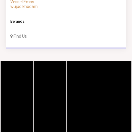
Vessel Emas
wujud khodam
Beranda
Find Us