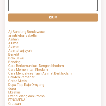
Aji Bandung Bondowoso
aji inti lebur sakethi
Asihan
Azima
Azimat
Azimat arjiyyah
Benefit
Bolo Sewu
Bonding
Cara Berkomunikasi Dengan Khodam
Cara Memerintah Khodam
Cara Mengakses Tuah Azimat Berkhodam
Celoteh Pemahar
Cerita Mistis
Dupa Tjap Raja Omyang
dupa.
Eksekusi
Event Lelang dan Promo
FENOMENA
Gratisan