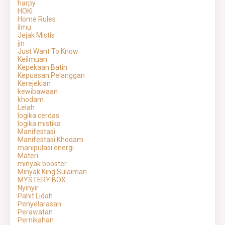
harpy
HOKI
Home Rules
ilmu
Jejak Mistis
jin
Just Want To Know
Keilmuan
Kepekaan Batin
Kepuasan Pelanggan
Kerejekian
kewibawaan
khodam
Lelah
logika cerdas
logika mistika
Manifestasi
Manifestasi Khodam
manipulasi energi
Materi
minyak booster
Minyak King Sulaiman
MYSTERY BOX
Nyinyir
Pahit Lidah
Penyelarasan
Perawatan
Pernikahan