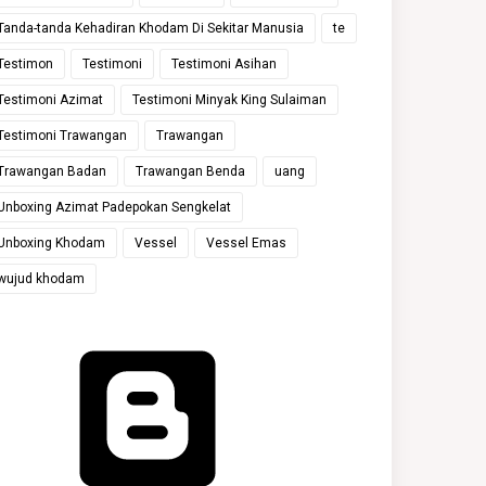
Tanda-tanda Kehadiran Khodam Di Sekitar Manusia
te
Testimon
Testimoni
Testimoni Asihan
Testimoni Azimat
Testimoni Minyak King Sulaiman
Testimoni Trawangan
Trawangan
Trawangan Badan
Trawangan Benda
uang
Unboxing Azimat Padepokan Sengkelat
Unboxing Khodam
Vessel
Vessel Emas
wujud khodam