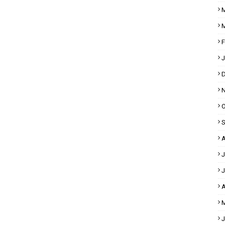
M
M
F
J
D
N
O
S
A
J
J
A
M
J