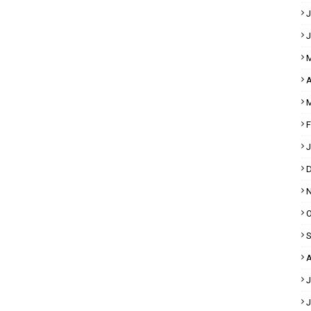
J
J
M
A
M
F
J
D
N
O
S
A
J
J