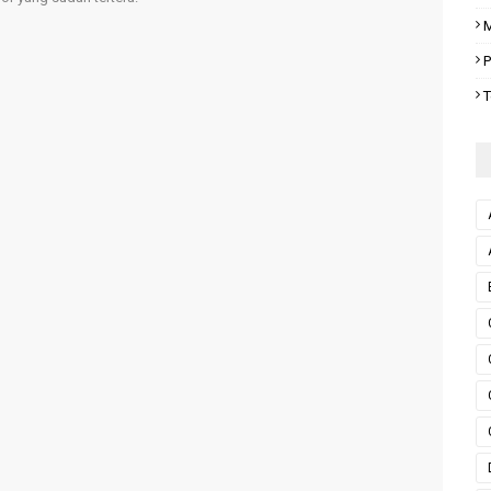
M
P
T