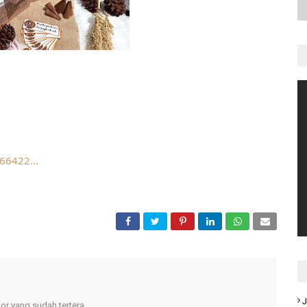
66422...
J
r yang sudah tertera.