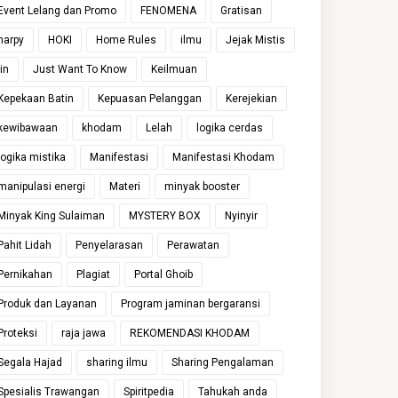
Event Lelang dan Promo
FENOMENA
Gratisan
harpy
HOKI
Home Rules
ilmu
Jejak Mistis
jin
Just Want To Know
Keilmuan
Kepekaan Batin
Kepuasan Pelanggan
Kerejekian
kewibawaan
khodam
Lelah
logika cerdas
logika mistika
Manifestasi
Manifestasi Khodam
manipulasi energi
Materi
minyak booster
Minyak King Sulaiman
MYSTERY BOX
Nyinyir
Pahit Lidah
Penyelarasan
Perawatan
Pernikahan
Plagiat
Portal Ghoib
Produk dan Layanan
Program jaminan bergaransi
Proteksi
raja jawa
REKOMENDASI KHODAM
Segala Hajad
sharing ilmu
Sharing Pengalaman
Spesialis Trawangan
Spiritpedia
Tahukah anda