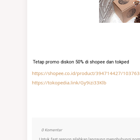
Tetap promo diskon 50% di shopee dan tokped
https://shopee.co.id/product/394714427/103763
https://tokopedia.link/Gy9izi33Klb
0 Komentar
Untuk fast respon silahkan langsung menghubungi nomo