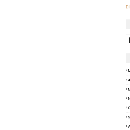
Di
M
A
M
N
O
S
A