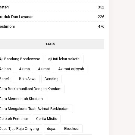
ateri
352
roduk Dan Layanan
226
estimoni
476
TAGS
Aji Bandung Bondowoso
aji inti lebur sakethi
Asihan
Azima
Azimat
Azimat arjiyyah
Benefit
Bolo Sewu
Bonding
Cara Berkomunikasi Dengan Khodam
Cara Memerintah Khodam
Cara Mengakses Tuah Azimat Berkhodam
Celoteh Pemahar
Cerita Mistis
Dupa Tjap Raja Omyang
dupa.
Eksekusi