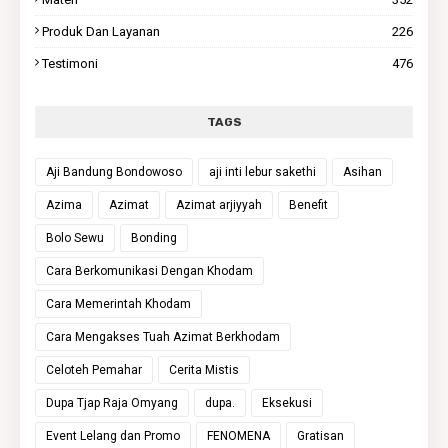
Produk Dan Layanan
226
Testimoni
476
TAGS
Aji Bandung Bondowoso
aji inti lebur sakethi
Asihan
Azima
Azimat
Azimat arjiyyah
Benefit
Bolo Sewu
Bonding
Cara Berkomunikasi Dengan Khodam
Cara Memerintah Khodam
Cara Mengakses Tuah Azimat Berkhodam
Celoteh Pemahar
Cerita Mistis
Dupa Tjap Raja Omyang
dupa.
Eksekusi
Event Lelang dan Promo
FENOMENA
Gratisan