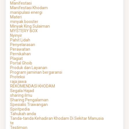
Manifestasi
Manifestasi Khodam
manipulasi energi
Materi
minyak booster
Minyak King Sulaiman
MYSTERY BOX
Nyinyir
Pahit Lidah
Penyelarasan
Perawatan
Pernikahan
Plagiat
Portal Ghoib
Produk dan Layanan
Program jaminan bergaransi
Proteksi
raja jawa
REKOMENDASI KHODAM
Segala Hajad
sharing ilmu
Sharing Pengalaman
Spesialis Trawangan
Spiritpedia
Tahukah anda
Tanda-tanda Kehadiran Khodam Di Sekitar Manusia
te
Testimon