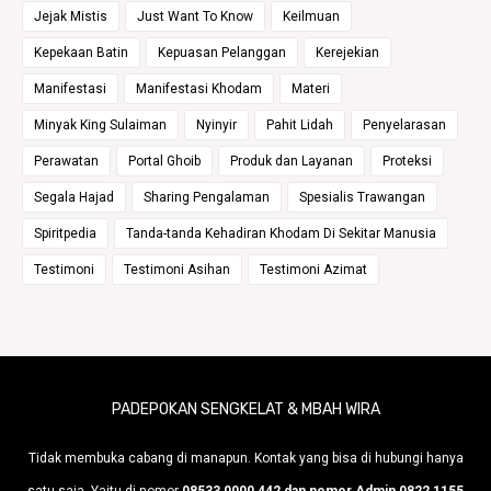
Jejak Mistis
Just Want To Know
Keilmuan
Kepekaan Batin
Kepuasan Pelanggan
Kerejekian
Manifestasi
Manifestasi Khodam
Materi
Minyak King Sulaiman
Nyinyir
Pahit Lidah
Penyelarasan
Perawatan
Portal Ghoib
Produk dan Layanan
Proteksi
Segala Hajad
Sharing Pengalaman
Spesialis Trawangan
Spiritpedia
Tanda-tanda Kehadiran Khodam Di Sekitar Manusia
Testimoni
Testimoni Asihan
Testimoni Azimat
PADEPOKAN SENGKELAT & MBAH WIRA
Tidak membuka cabang di manapun. Kontak yang bisa di hubungi hanya
satu saja, Yaitu di nomor
08533 0000 442 dan nomor Admin 0822 1155