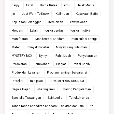
harpy
HOKI
Home Rules
ilmu
Jejak Mistis
jin
Just Want To Know
Keilmuan
Kepekaan Batin
Kepuasan Pelanggan
Kerejekian
kewibawaan
khodam
Lelah
logika cerdas
logika mistika
Manifestasi
Manifestasi Khodam
manipulasi energi
Materi
minyak booster
Minyak King Sulaiman
MYSTERY BOX
Nyinyir
Pahit Lidah
Penyelarasan
Perawatan
Pernikahan
Plagiat
Portal Ghoib
Produk dan Layanan
Program jaminan bergaransi
Proteksi
raja jawa
REKOMENDASI KHODAM
Segala Hajad
sharing ilmu
Sharing Pengalaman
Spesialis Trawangan
Spiritpedia
Tahukah anda
Tanda-tanda Kehadiran Khodam Di Sekitar Manusia
te