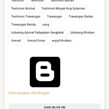
Testimon
Testimoni
Testimoni Asihan
Testimoni Azimat
Testimoni Minyak King Sulaiman
Testimoni Trawangan
Trawangan
Trawangan Badan
Trawangan Benda
uang
Unboxing Azimat Padepokan Sengkelat
Unboxing Khodam
Vessel
Vessel Emas
wujud khodam
Diberdayakan oleh Blogger
CARI BLOG INI