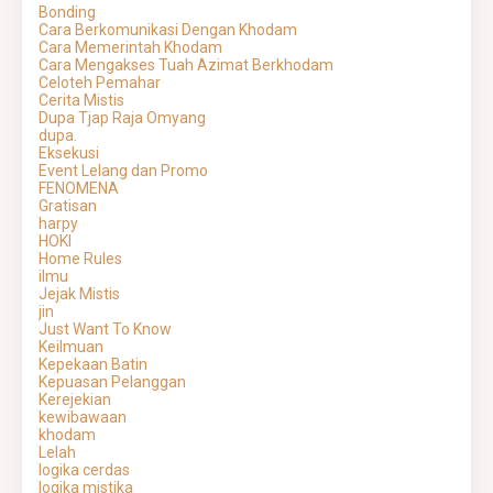
Bonding
Cara Berkomunikasi Dengan Khodam
Cara Memerintah Khodam
Cara Mengakses Tuah Azimat Berkhodam
Celoteh Pemahar
Cerita Mistis
Dupa Tjap Raja Omyang
dupa.
Eksekusi
Event Lelang dan Promo
FENOMENA
Gratisan
harpy
HOKI
Home Rules
ilmu
Jejak Mistis
jin
Just Want To Know
Keilmuan
Kepekaan Batin
Kepuasan Pelanggan
Kerejekian
kewibawaan
khodam
Lelah
logika cerdas
logika mistika