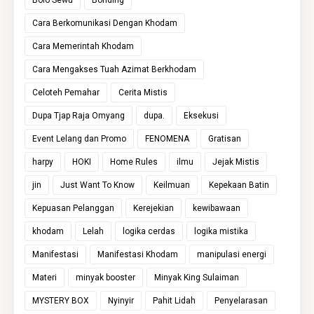
Cara Berkomunikasi Dengan Khodam
Cara Memerintah Khodam
Cara Mengakses Tuah Azimat Berkhodam
Celoteh Pemahar
Cerita Mistis
Dupa Tjap Raja Omyang
dupa.
Eksekusi
Event Lelang dan Promo
FENOMENA
Gratisan
harpy
HOKI
Home Rules
ilmu
Jejak Mistis
jin
Just Want To Know
Keilmuan
Kepekaan Batin
Kepuasan Pelanggan
Kerejekian
kewibawaan
khodam
Lelah
logika cerdas
logika mistika
Manifestasi
Manifestasi Khodam
manipulasi energi
Materi
minyak booster
Minyak King Sulaiman
MYSTERY BOX
Nyinyir
Pahit Lidah
Penyelarasan