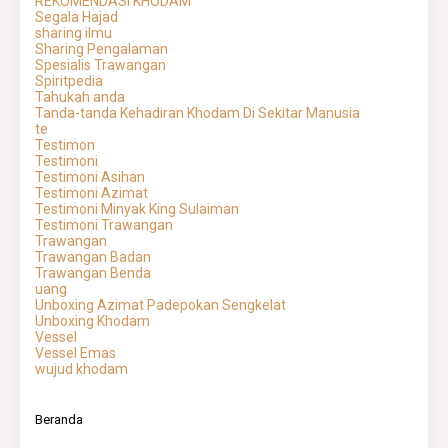
REKOMENDASI KHODAM
Segala Hajad
sharing ilmu
Sharing Pengalaman
Spesialis Trawangan
Spiritpedia
Tahukah anda
Tanda-tanda Kehadiran Khodam Di Sekitar Manusia
te
Testimon
Testimoni
Testimoni Asihan
Testimoni Azimat
Testimoni Minyak King Sulaiman
Testimoni Trawangan
Trawangan
Trawangan Badan
Trawangan Benda
uang
Unboxing Azimat Padepokan Sengkelat
Unboxing Khodam
Vessel
Vessel Emas
wujud khodam
Beranda