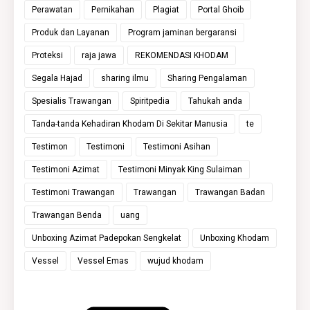
Perawatan
Pernikahan
Plagiat
Portal Ghoib
Produk dan Layanan
Program jaminan bergaransi
Proteksi
raja jawa
REKOMENDASI KHODAM
Segala Hajad
sharing ilmu
Sharing Pengalaman
Spesialis Trawangan
Spiritpedia
Tahukah anda
Tanda-tanda Kehadiran Khodam Di Sekitar Manusia
te
Testimon
Testimoni
Testimoni Asihan
Testimoni Azimat
Testimoni Minyak King Sulaiman
Testimoni Trawangan
Trawangan
Trawangan Badan
Trawangan Benda
uang
Unboxing Azimat Padepokan Sengkelat
Unboxing Khodam
Vessel
Vessel Emas
wujud khodam