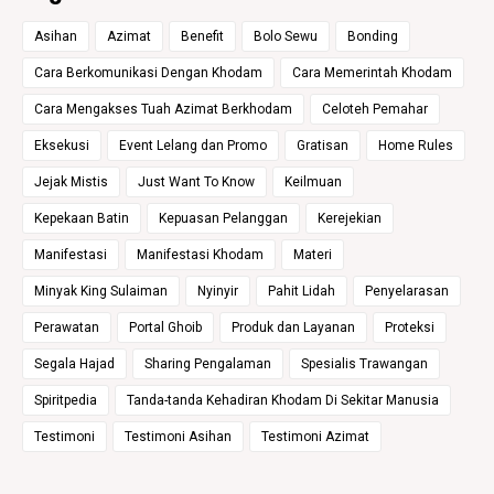
Asihan
Azimat
Benefit
Bolo Sewu
Bonding
Cara Berkomunikasi Dengan Khodam
Cara Memerintah Khodam
Cara Mengakses Tuah Azimat Berkhodam
Celoteh Pemahar
Eksekusi
Event Lelang dan Promo
Gratisan
Home Rules
Jejak Mistis
Just Want To Know
Keilmuan
Kepekaan Batin
Kepuasan Pelanggan
Kerejekian
Manifestasi
Manifestasi Khodam
Materi
Minyak King Sulaiman
Nyinyir
Pahit Lidah
Penyelarasan
Perawatan
Portal Ghoib
Produk dan Layanan
Proteksi
Segala Hajad
Sharing Pengalaman
Spesialis Trawangan
Spiritpedia
Tanda-tanda Kehadiran Khodam Di Sekitar Manusia
Testimoni
Testimoni Asihan
Testimoni Azimat