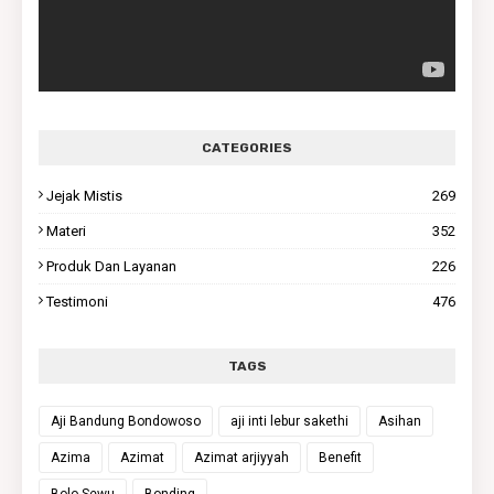
CATEGORIES
Jejak Mistis
269
Materi
352
Produk Dan Layanan
226
Testimoni
476
TAGS
Aji Bandung Bondowoso
aji inti lebur sakethi
Asihan
Azima
Azimat
Azimat arjiyyah
Benefit
Bolo Sewu
Bonding