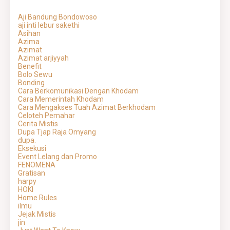
Aji Bandung Bondowoso
aji inti lebur sakethi
Asihan
Azima
Azimat
Azimat arjiyyah
Benefit
Bolo Sewu
Bonding
Cara Berkomunikasi Dengan Khodam
Cara Memerintah Khodam
Cara Mengakses Tuah Azimat Berkhodam
Celoteh Pemahar
Cerita Mistis
Dupa Tjap Raja Omyang
dupa.
Eksekusi
Event Lelang dan Promo
FENOMENA
Gratisan
harpy
HOKI
Home Rules
ilmu
Jejak Mistis
jin