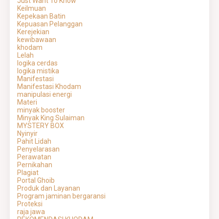
Just Want To Know
Keilmuan
Kepekaan Batin
Kepuasan Pelanggan
Kerejekian
kewibawaan
khodam
Lelah
logika cerdas
logika mistika
Manifestasi
Manifestasi Khodam
manipulasi energi
Materi
minyak booster
Minyak King Sulaiman
MYSTERY BOX
Nyinyir
Pahit Lidah
Penyelarasan
Perawatan
Pernikahan
Plagiat
Portal Ghoib
Produk dan Layanan
Program jaminan bergaransi
Proteksi
raja jawa