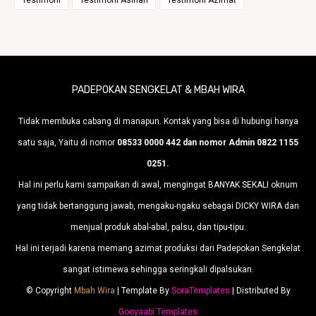
Testimoni
Testimoni Asihan
Testimoni Azimat
PADEPOKAN SENGKELAT & MBAH WIRA
Tidak membuka cabang di manapun. Kontak yang bisa di hubungi hanya
satu saja, Yaitu di nomor
08533 0000 442 dan nomor Admin 0822 1155
0251.
Hal ini perlu kami sampaikan di awal, mengingat BANYAK SEKALI oknum
yang tidak bertanggung jawab, mengaku-ngaku sebagai DICKY WIRA dan
menjual produk abal-abal, palsu, dan tipu-tipu.
Hal ini terjadi karena memang azimat produksi dari Padepokan Sengkelat
sangat istimewa sehingga seringkali dipalsukan.
© Copyright
Mbah Wira
| Template By
SoraTemplates
| Distributed By
Gooyaabi Templates