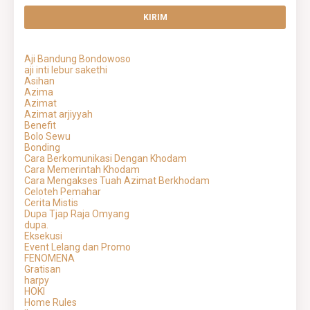
Aji Bandung Bondowoso
aji inti lebur sakethi
Asihan
Azima
Azimat
Azimat arjiyyah
Benefit
Bolo Sewu
Bonding
Cara Berkomunikasi Dengan Khodam
Cara Memerintah Khodam
Cara Mengakses Tuah Azimat Berkhodam
Celoteh Pemahar
Cerita Mistis
Dupa Tjap Raja Omyang
dupa.
Eksekusi
Event Lelang dan Promo
FENOMENA
Gratisan
harpy
HOKI
Home Rules