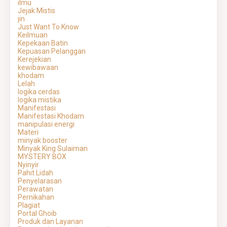
ilmu
Jejak Mistis
jin
Just Want To Know
Keilmuan
Kepekaan Batin
Kepuasan Pelanggan
Kerejekian
kewibawaan
khodam
Lelah
logika cerdas
logika mistika
Manifestasi
Manifestasi Khodam
manipulasi energi
Materi
minyak booster
Minyak King Sulaiman
MYSTERY BOX
Nyinyir
Pahit Lidah
Penyelarasan
Perawatan
Pernikahan
Plagiat
Portal Ghoib
Produk dan Layanan