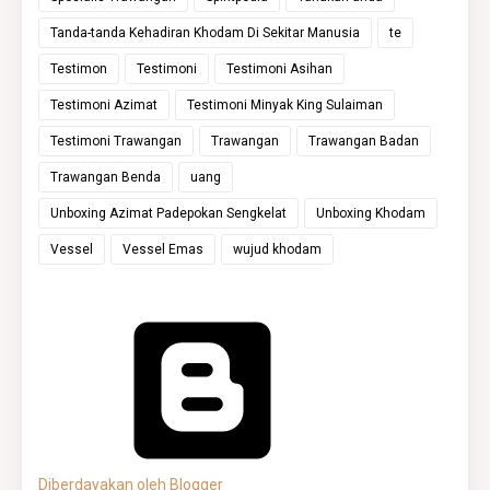
Tanda-tanda Kehadiran Khodam Di Sekitar Manusia
te
Testimon
Testimoni
Testimoni Asihan
Testimoni Azimat
Testimoni Minyak King Sulaiman
Testimoni Trawangan
Trawangan
Trawangan Badan
Trawangan Benda
uang
Unboxing Azimat Padepokan Sengkelat
Unboxing Khodam
Vessel
Vessel Emas
wujud khodam
Diberdayakan oleh Blogger