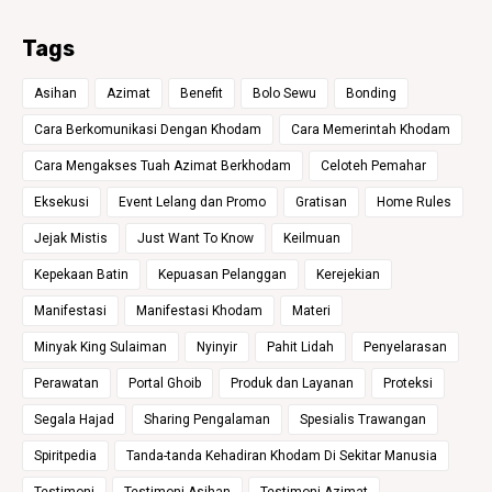
Tags
Asihan
Azimat
Benefit
Bolo Sewu
Bonding
Cara Berkomunikasi Dengan Khodam
Cara Memerintah Khodam
Cara Mengakses Tuah Azimat Berkhodam
Celoteh Pemahar
Eksekusi
Event Lelang dan Promo
Gratisan
Home Rules
Jejak Mistis
Just Want To Know
Keilmuan
Kepekaan Batin
Kepuasan Pelanggan
Kerejekian
Manifestasi
Manifestasi Khodam
Materi
Minyak King Sulaiman
Nyinyir
Pahit Lidah
Penyelarasan
Perawatan
Portal Ghoib
Produk dan Layanan
Proteksi
Segala Hajad
Sharing Pengalaman
Spesialis Trawangan
Spiritpedia
Tanda-tanda Kehadiran Khodam Di Sekitar Manusia