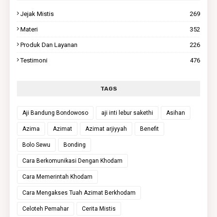
Jejak Mistis
269
Materi
352
Produk Dan Layanan
226
Testimoni
476
TAGS
Aji Bandung Bondowoso
aji inti lebur sakethi
Asihan
Azima
Azimat
Azimat arjiyyah
Benefit
Bolo Sewu
Bonding
Cara Berkomunikasi Dengan Khodam
Cara Memerintah Khodam
Cara Mengakses Tuah Azimat Berkhodam
Celoteh Pemahar
Cerita Mistis