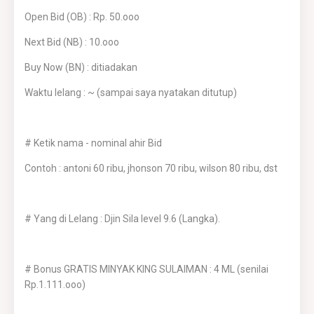
Open Bid (OB) : Rp. 50.ooo
Next Bid (NB) : 10.ooo
Buy Now (BN) : ditiadakan
Waktu lelang : ~ (sampai saya nyatakan ditutup)
# Ketik nama - nominal ahir Bid
Contoh : antoni 60 ribu, jhonson 70 ribu, wilson 80 ribu, dst
# Yang di Lelang : Djin Sila level 9.6 (Langka).
# Bonus GRATIS MINYAK KING SULAIMAN : 4 ML (senilai
Rp.1.111.ooo)