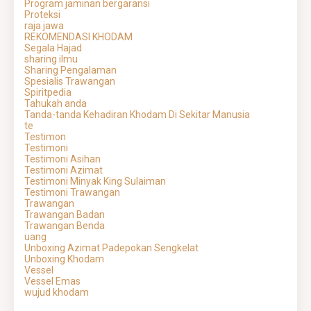
Program jaminan bergaransi
Proteksi
raja jawa
REKOMENDASI KHODAM
Segala Hajad
sharing ilmu
Sharing Pengalaman
Spesialis Trawangan
Spiritpedia
Tahukah anda
Tanda-tanda Kehadiran Khodam Di Sekitar Manusia
te
Testimon
Testimoni
Testimoni Asihan
Testimoni Azimat
Testimoni Minyak King Sulaiman
Testimoni Trawangan
Trawangan
Trawangan Badan
Trawangan Benda
uang
Unboxing Azimat Padepokan Sengkelat
Unboxing Khodam
Vessel
Vessel Emas
wujud khodam