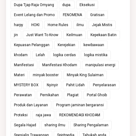
Dupa Tjap Raja Omyang
dupa.
Eksekusi
Event Lelang dan Promo
FENOMENA
Gratisan
harpy
HOKI
Home Rules
ilmu
Jejak Mistis
jin
Just Want To Know
Keilmuan
Kepekaan Batin
Kepuasan Pelanggan
Kerejekian
kewibawaan
khodam
Lelah
logika cerdas
logika mistika
Manifestasi
Manifestasi Khodam
manipulasi energi
Materi
minyak booster
Minyak King Sulaiman
MYSTERY BOX
Nyinyir
Pahit Lidah
Penyelarasan
Perawatan
Pernikahan
Plagiat
Portal Ghoib
Produk dan Layanan
Program jaminan bergaransi
Proteksi
raja jawa
REKOMENDASI KHODAM
Segala Hajad
sharing ilmu
Sharing Pengalaman
Spesialis Trawangan
Spiritpedia
Tahukah anda