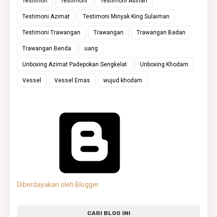
Testimon
Testimoni
Testimoni Asihan
Testimoni Azimat
Testimoni Minyak King Sulaiman
Testimoni Trawangan
Trawangan
Trawangan Badan
Trawangan Benda
uang
Unboxing Azimat Padepokan Sengkelat
Unboxing Khodam
Vessel
Vessel Emas
wujud khodam
Diberdayakan oleh Blogger
CARI BLOG INI