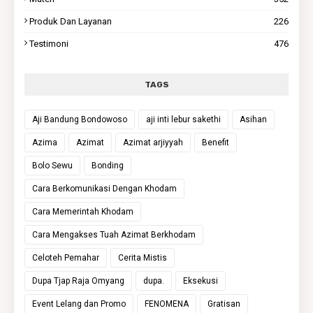
Produk Dan Layanan
226
Testimoni
476
TAGS
Aji Bandung Bondowoso
aji inti lebur sakethi
Asihan
Azima
Azimat
Azimat arjiyyah
Benefit
Bolo Sewu
Bonding
Cara Berkomunikasi Dengan Khodam
Cara Memerintah Khodam
Cara Mengakses Tuah Azimat Berkhodam
Celoteh Pemahar
Cerita Mistis
Dupa Tjap Raja Omyang
dupa.
Eksekusi
Event Lelang dan Promo
FENOMENA
Gratisan