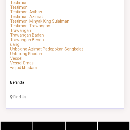
Testimon
Testimoni
Testimoni Asihan
Testimoni Azimat
Testimoni Minyak King Sulaiman
Testimoni Trawangan
Trawangan
Trawangan Badan
Trawangan Benda
uang
Unboxing Azimat Padepokan Sengkelat
Unboxing Khodam
Vessel
Vessel Emas
wujud khodam
Beranda
Find Us