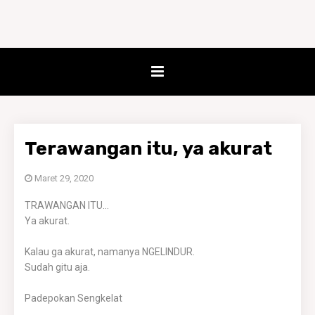
Terawangan itu, ya akurat
Maret 29, 2020
TRAWANGAN ITU...
Ya akurat.
Kalau ga akurat, namanya NGELINDUR.
Sudah gitu aja.
Padepokan Sengkelat