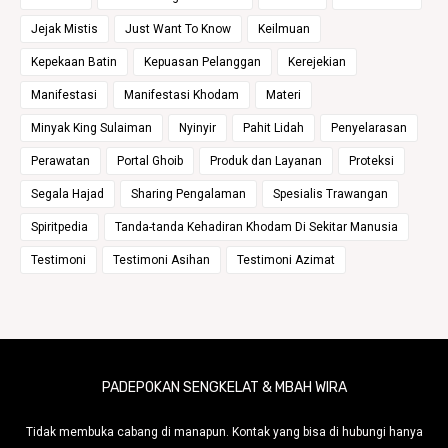
Jejak Mistis
Just Want To Know
Keilmuan
Kepekaan Batin
Kepuasan Pelanggan
Kerejekian
Manifestasi
Manifestasi Khodam
Materi
Minyak King Sulaiman
Nyinyir
Pahit Lidah
Penyelarasan
Perawatan
Portal Ghoib
Produk dan Layanan
Proteksi
Segala Hajad
Sharing Pengalaman
Spesialis Trawangan
Spiritpedia
Tanda-tanda Kehadiran Khodam Di Sekitar Manusia
Testimoni
Testimoni Asihan
Testimoni Azimat
PADEPOKAN SENGKELAT & MBAH WIRA
Tidak membuka cabang di manapun. Kontak yang bisa di hubungi hanya