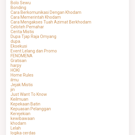
Bolo Sewu
Bonding
Cara Berkomunikasi Dengan Khodam
Cara Memerintah Khodam
Cara Mengakses Tuah Azimat Berkhodam
Celoteh Pemahar
Cerita Mistis
Dupa Tjap Raja Omyang
dupa.
Eksekusi
Event Lelang dan Promo
FENOMENA
Gratisan
harpy
HOKI
Home Rules
ilmu
Jejak Mistis
jin
Just Want To Know
Keilmuan
Kepekaan Batin
Kepuasan Pelanggan
Kerejekian
kewibawaan
khodam
Lelah
logika cerdas