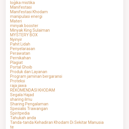
logika mistika
Manifestasi
Manifestasi Khodam
manipulasi energi
Materi
minyak booster
Minyak King Sulaiman
MYSTERY BOX
Nyinyir
Pahit Lidah
Penyelarasan
Perawatan
Pernikahan
Plagiat
Portal Ghoib
Produk dan Layanan
Program jaminan bergaransi
Proteksi
raja jawa
REKOMENDASI KHODAM
Segala Hajad
sharing ilmu
Sharing Pengalaman
Spesialis Trawangan
Spiritpedia
Tahukah anda
Tanda-tanda Kehadiran Khodam Di Sekitar Manusia
te