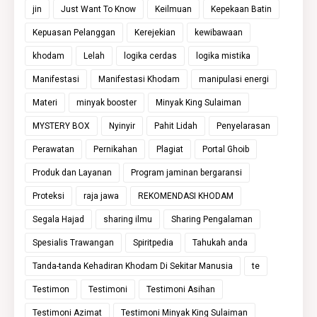
jin
Just Want To Know
Keilmuan
Kepekaan Batin
Kepuasan Pelanggan
Kerejekian
kewibawaan
khodam
Lelah
logika cerdas
logika mistika
Manifestasi
Manifestasi Khodam
manipulasi energi
Materi
minyak booster
Minyak King Sulaiman
MYSTERY BOX
Nyinyir
Pahit Lidah
Penyelarasan
Perawatan
Pernikahan
Plagiat
Portal Ghoib
Produk dan Layanan
Program jaminan bergaransi
Proteksi
raja jawa
REKOMENDASI KHODAM
Segala Hajad
sharing ilmu
Sharing Pengalaman
Spesialis Trawangan
Spiritpedia
Tahukah anda
Tanda-tanda Kehadiran Khodam Di Sekitar Manusia
te
Testimon
Testimoni
Testimoni Asihan
Testimoni Azimat
Testimoni Minyak King Sulaiman