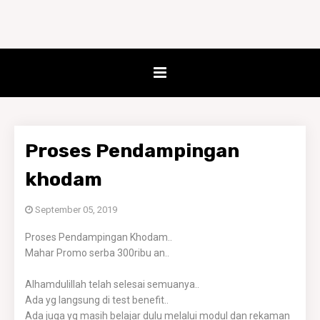
Proses Pendampingan
khodam
September 05, 2019
Proses Pendampingan Khodam..
Mahar Promo serba 300ribu an..
Alhamdulillah telah selesai semuanya..
Ada yg langsung di test benefit..
Ada juga yg masih belajar dulu melalui modul dan rekaman