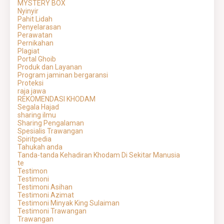
MYSTERY BOX
Nyinyir
Pahit Lidah
Penyelarasan
Perawatan
Pernikahan
Plagiat
Portal Ghoib
Produk dan Layanan
Program jaminan bergaransi
Proteksi
raja jawa
REKOMENDASI KHODAM
Segala Hajad
sharing ilmu
Sharing Pengalaman
Spesialis Trawangan
Spiritpedia
Tahukah anda
Tanda-tanda Kehadiran Khodam Di Sekitar Manusia
te
Testimon
Testimoni
Testimoni Asihan
Testimoni Azimat
Testimoni Minyak King Sulaiman
Testimoni Trawangan
Trawangan