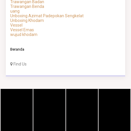
Trawangan Badan
Trawangan Benda
uang
Unboxing Azimat Padepokan Sengkelat
Unboxing Khodam
Vessel
Vessel Emas
wujud khodam
Beranda
Find Us