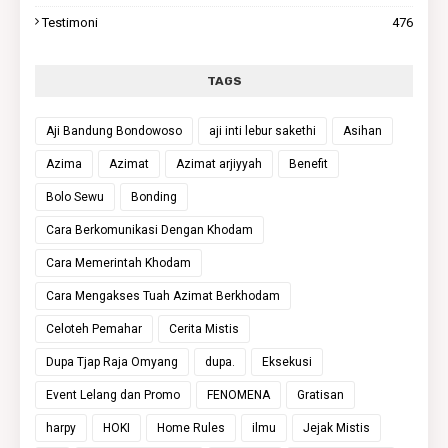
Testimoni
476
TAGS
Aji Bandung Bondowoso
aji inti lebur sakethi
Asihan
Azima
Azimat
Azimat arjiyyah
Benefit
Bolo Sewu
Bonding
Cara Berkomunikasi Dengan Khodam
Cara Memerintah Khodam
Cara Mengakses Tuah Azimat Berkhodam
Celoteh Pemahar
Cerita Mistis
Dupa Tjap Raja Omyang
dupa.
Eksekusi
Event Lelang dan Promo
FENOMENA
Gratisan
harpy
HOKI
Home Rules
ilmu
Jejak Mistis