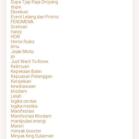
Dupa Tjap Raja Omyang
dupa.
Eksekusi
Event Lelang dan Promo
FENOMENA
Gratisan
harpy
HOKI
Home Rules
ilmu
Jejak Mistis
jin
Just Want To Know
Keilmuan
Kepekaan Batin
Kepuasan Pelanggan
Kerejekian
kewibawaan
khodam
Lelah
logika cerdas
logika mistika
Manifestasi
Manifestasi Khodam
manipulasi energi
Materi
minyak booster
Minyak King Sulaiman