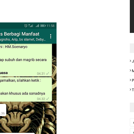
J
M
P
T