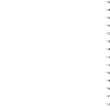
M
A
M
N
O
S
A
J
J
M
A
M
F
J