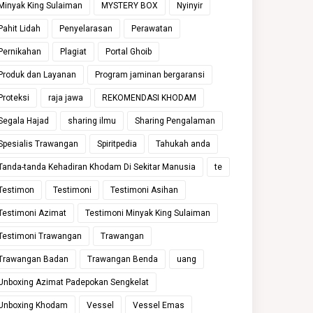
Minyak King Sulaiman
MYSTERY BOX
Nyinyir
Pahit Lidah
Penyelarasan
Perawatan
Pernikahan
Plagiat
Portal Ghoib
Produk dan Layanan
Program jaminan bergaransi
Proteksi
raja jawa
REKOMENDASI KHODAM
Segala Hajad
sharing ilmu
Sharing Pengalaman
Spesialis Trawangan
Spiritpedia
Tahukah anda
Tanda-tanda Kehadiran Khodam Di Sekitar Manusia
te
Testimon
Testimoni
Testimoni Asihan
Testimoni Azimat
Testimoni Minyak King Sulaiman
Testimoni Trawangan
Trawangan
Trawangan Badan
Trawangan Benda
uang
Unboxing Azimat Padepokan Sengkelat
Unboxing Khodam
Vessel
Vessel Emas