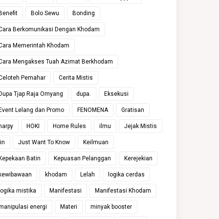
Benefit
Bolo Sewu
Bonding
Cara Berkomunikasi Dengan Khodam
Cara Memerintah Khodam
Cara Mengakses Tuah Azimat Berkhodam
Celoteh Pemahar
Cerita Mistis
Dupa Tjap Raja Omyang
dupa.
Eksekusi
Event Lelang dan Promo
FENOMENA
Gratisan
harpy
HOKI
Home Rules
ilmu
Jejak Mistis
jin
Just Want To Know
Keilmuan
Kepekaan Batin
Kepuasan Pelanggan
Kerejekian
kewibawaan
khodam
Lelah
logika cerdas
logika mistika
Manifestasi
Manifestasi Khodam
manipulasi energi
Materi
minyak booster