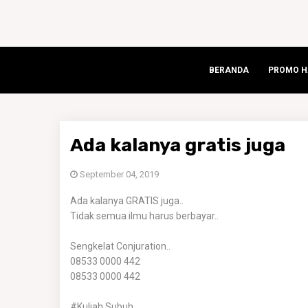
BERANDA
PROMO HA
Ada kalanya gratis juga
September 04, 2019
Ada kalanya GRATIS juga..
Tidak semua ilmu harus berbayar..
Sengkelat Conjuration..
08533 0000 442
08533 0000 442
#Kuliah Subuh..