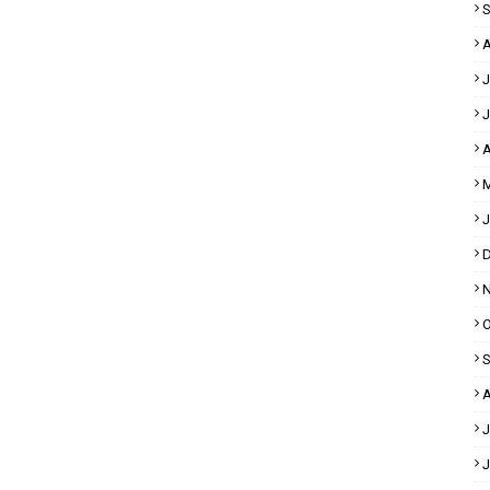
S
A
J
J
A
M
J
D
N
O
S
A
J
J