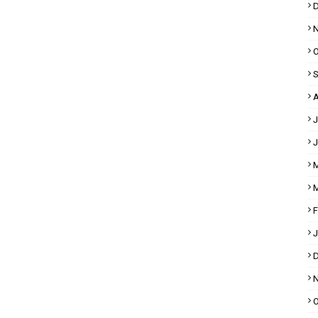
D
N
O
S
A
J
J
M
M
F
J
D
N
O