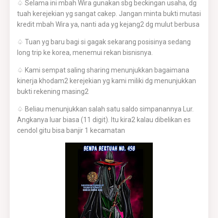
♤ Selama ini mbah Wira gunakan sbg beckingan usaha, dg
tuah kerejekian yg sangat cakep. Jangan minta bukti mutasi
kredit mbah Wira ya, nanti ada yg kejang2 dg mulut berbusa
♤ Tuan yg baru bagi si gagak sekarang posisinya sedang
long trip ke korea, menemui rekan bisnisnya.
♤ Kami sempat saling sharing menunjukkan bagaimana
kinerja khodam2 kerejekian yg kami miliki dg menunjukkan
bukti rekening masing2
♤ Beliau menunjukkan salah satu saldo simpanannya Lur.
Angkanya luar biasa (11 digit). Itu kira2 kalau dibelikan es
cendol gitu bisa banjir 1 kecamatan