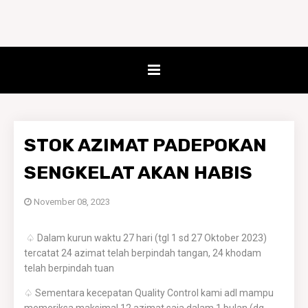
STOK AZIMAT PADEPOKAN
SENGKELAT AKAN HABIS
November 08, 2023
♤ Dalam kurun waktu 27 hari (tgl 1 sd 27 Oktober 2023)
tercatat 24 azimat telah berpindah tangan, 24 khodam
telah berpindah tuan
♤ Sementara kecepatan Quality Control kami adl mampu