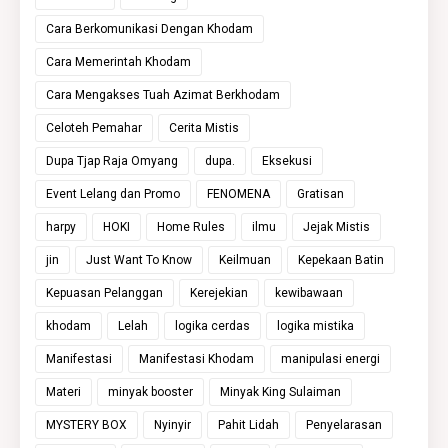
Cara Berkomunikasi Dengan Khodam
Cara Memerintah Khodam
Cara Mengakses Tuah Azimat Berkhodam
Celoteh Pemahar
Cerita Mistis
Dupa Tjap Raja Omyang
dupa.
Eksekusi
Event Lelang dan Promo
FENOMENA
Gratisan
harpy
HOKI
Home Rules
ilmu
Jejak Mistis
jin
Just Want To Know
Keilmuan
Kepekaan Batin
Kepuasan Pelanggan
Kerejekian
kewibawaan
khodam
Lelah
logika cerdas
logika mistika
Manifestasi
Manifestasi Khodam
manipulasi energi
Materi
minyak booster
Minyak King Sulaiman
MYSTERY BOX
Nyinyir
Pahit Lidah
Penyelarasan