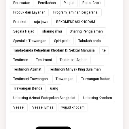
Perawatan
Pernikahan
Plagiat
Portal Ghoib
Produk dan Layanan
Program jaminan bergaransi
Proteksi
raja jawa
REKOMENDASI KHODAM
Segala Hajad
sharing ilmu
Sharing Pengalaman
Spesialis Trawangan
Spiritpedia
Tahukah anda
Tanda-tanda Kehadiran Khodam Di Sekitar Manusia
te
Testimon
Testimoni
Testimoni Asihan
Testimoni Azimat
Testimoni Minyak King Sulaiman
Testimoni Trawangan
Trawangan
Trawangan Badan
Trawangan Benda
uang
Unboxing Azimat Padepokan Sengkelat
Unboxing Khodam
Vessel
Vessel Emas
wujud khodam