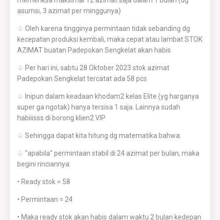
memeriksa maksimal 12 azimat saja dalam 1 bulan (dg
asumsi, 3 azimat per minggunya)
♤ Oleh karena tingginya permintaan tidak sebanding dg
kecepatan produksi kembali, maka cepat atau lambat STOK
AZIMAT buatan Padepokan Sengkelat akan habis
♤ Per hari ini, sabtu 28 Oktober 2023 stok azimat
Padepokan Sengkelat tercatat ada 58 pcs
♤ Inipun dalam keadaan khodam2 kelas Elite (yg harganya
super ga ngotak) hanya tersisa 1 saja. Lainnya sudah
habiiisss di borong klien2 VIP
♤ Sehingga dapat kita hitung dg matematika bahwa:
♤ "apabila" permintaan stabil di 24 azimat per bulan, maka
begini rinciannya:
• Ready stok = 58
• Permintaan = 24
• Maka ready stok akan habis dalam waktu 2 bulan kedepan