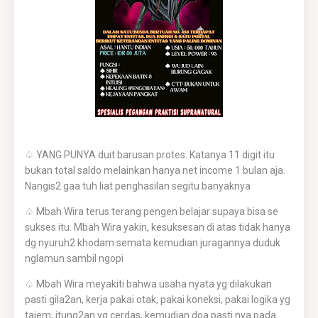
♤ YANG PUNYA duit barusan protes. Katanya 11 digit itu
bukan total saldo melainkan hanya net income 1 bulan aja.
Nangis2 gaa tuh liat penghasilan segitu banyaknya
♤ Mbah Wira terus terang pengen belajar supaya bisa se
sukses itu. Mbah Wira yakin, kesuksesan di atas tidak hanya
dg nyuruh2 khodam semata kemudian juragannya duduk
nglamun sambil ngopi
♤ Mbah Wira meyakiti bahwa usaha nyata yg dilakukan
pasti gila2an, kerja pakai otak, pakai koneksi, pakai logika yg
tajem, itung2an yg cerdas, kemudian doa pasti nya pada