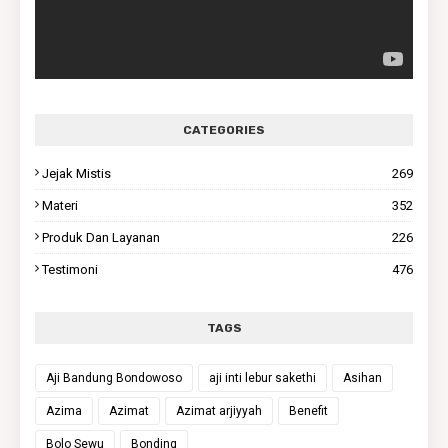
CATEGORIES
Jejak Mistis
269
Materi
352
Produk Dan Layanan
226
Testimoni
476
TAGS
Aji Bandung Bondowoso
aji inti lebur sakethi
Asihan
Azima
Azimat
Azimat arjiyyah
Benefit
Bolo Sewu
Bonding